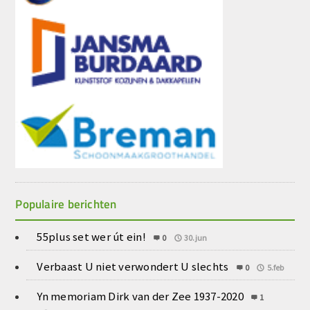
Populaire berichten
55plus set wer út ein!
0
30.jun
Verbaast U niet verwondert U slechts
0
5.feb
Yn memoriam Dirk van der Zee 1937-2020
1