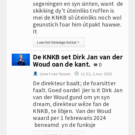
segeningen en syn sinten, want de
skikking dy’t úteinliks troffen is
mei de KNKB sil úteinliks noch wol
geunstich foar him útpakt hawwe.
It
Lees Het Volledige Artikel
▸
De KNKB set Dirk Jan van der
Woud oan de kant.
0
Geert van Tuinen
11:53, 2.nov 2025
De direkteur baalt; de foarsitter
faalt. Goed oardel jier is it Dirk Jan
van der Woud gund om yn syn
dream, direkteur wêze fan de
KNKB, te libjen. Van der Woud
waard per 1 febrewaris 2024
beneamd yn de funksje