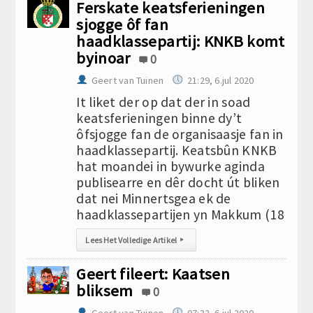
Ferskate keatsferieningen
sjogge ôf fan
haadklassepartij: KNKB komt
byinoar
0
Geert van Tuinen
21:29, 6.jul 2020
It liket der op dat der in soad
keatsferieningen binne dy’t
ôfsjogge fan de organisaasje fan in
haadklassepartij. Keatsbûn KNKB
hat moandei in bywurke aginda
publisearre en dêr docht út bliken
dat nei Minnertsgea ek de
haadklassepartijen yn Makkum (18
Lees Het Volledige Artikel
▸
Geert fileert: Kaatsen
bliksem
0