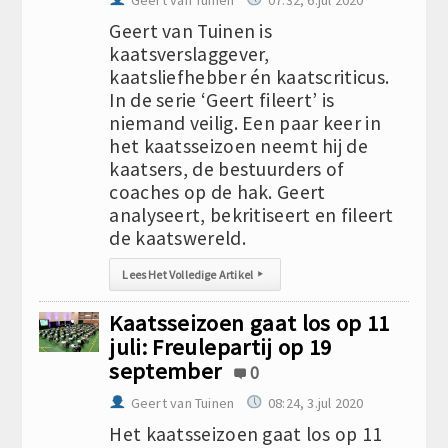
Geert van Tuinen
07:32, 6.jul 2020
Geert van Tuinen is
kaatsverslaggever,
kaatsliefhebber én kaatscriticus.
In de serie ‘Geert fileert’ is
niemand veilig. Een paar keer in
het kaatsseizoen neemt hij de
kaatsers, de bestuurders of
coaches op de hak. Geert
analyseert, bekritiseert en fileert
de kaatswereld.
Lees Het Volledige Artikel
▸
Kaatsseizoen gaat los op 11
juli: Freulepartij op 19
september
0
Geert van Tuinen
08:24, 3.jul 2020
Het kaatsseizoen gaat los op 11