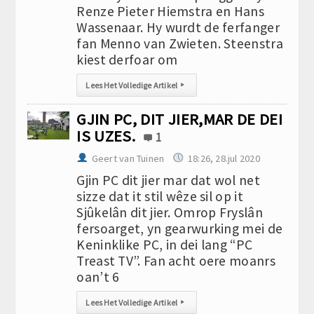
Renze Pieter Hiemstra en Hans
Wassenaar. Hy wurdt de ferfanger
fan Menno van Zwieten. Steenstra
kiest derfoar om
Lees Het Volledige Artikel
▸
GJIN PC, DIT JIER,MAR DE DEI
IS UZES.
1
Geert van Tuinen
18:26, 28.jul 2020
Gjin PC dit jier mar dat wol net
sizze dat it stil wêze sil op it
Sjûkelân dit jier. Omrop Fryslân
fersoarget, yn gearwurking mei de
Keninklike PC, in dei lang “PC
Treast TV”. Fan acht oere moanrs
oan’t 6
Lees Het Volledige Artikel
▸