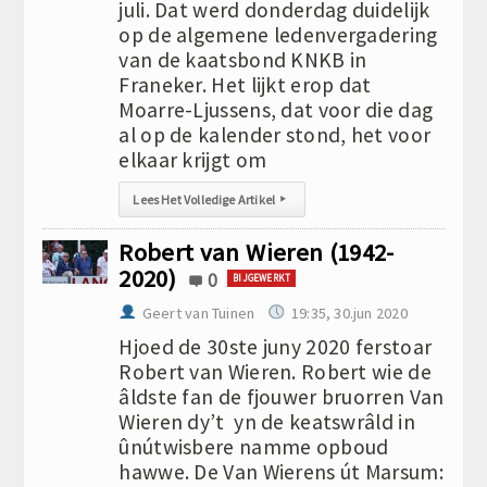
juli. Dat werd donderdag duidelijk
op de algemene ledenvergadering
van de kaatsbond KNKB in
Franeker. Het lijkt erop dat
Moarre-Ljussens, dat voor die dag
al op de kalender stond, het voor
elkaar krijgt om
Lees Het Volledige Artikel
▸
Robert van Wieren (1942-
2020)
0
BIJGEWERKT
Geert van Tuinen
19:35, 30.jun 2020
Hjoed de 30ste juny 2020 ferstoar
Robert van Wieren. Robert wie de
âldste fan de fjouwer bruorren Van
Wieren dy’t yn de keatswrâld in
ûnútwisbere namme opboud
hawwe. De Van Wierens út Marsum: