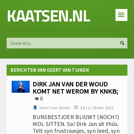
KAATSEN.NL
☰
BERICHTEN VAN GEERT VAN TUINEN
DIRK JAN VAN DER WOUD
KOMT NET WEROM BY KNKB;
0
Geert van Tuinen
19:12, 18.nov 2025
BUNSBESTJOER BLIUWT (NOCH?)
WOL SITTEN. Sa! Dirk Jan sit thús.
Telt syn frustraasjes, syn leed, syn