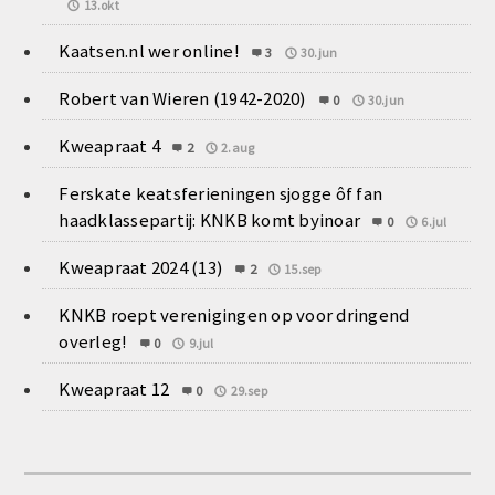
13.okt
Kaatsen.nl wer online!
3
30.jun
Robert van Wieren (1942-2020)
0
30.jun
Kweapraat 4
2
2.aug
Ferskate keatsferieningen sjogge ôf fan
haadklassepartij: KNKB komt byinoar
0
6.jul
Kweapraat 2024 (13)
2
15.sep
KNKB roept verenigingen op voor dringend
overleg!
0
9.jul
Kweapraat 12
0
29.sep