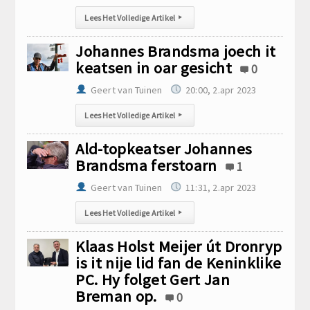
Lees Het Volledige Artikel
▸
Johannes Brandsma joech it
keatsen in oar gesicht
0
Geert van Tuinen
20:00, 2.apr 2023
Lees Het Volledige Artikel
▸
Ald-topkeatser Johannes
Brandsma ferstoarn
1
Geert van Tuinen
11:31, 2.apr 2023
Lees Het Volledige Artikel
▸
Klaas Holst Meijer út Dronryp
is it nije lid fan de Keninklike
PC. Hy folget Gert Jan
Breman op.
0