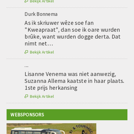
Bekijk Artikel

Durk Bonnema
As ik skriuwer wêze soe fan
"Kweapraat", dan soe ik oare wurden
brûke, want wurden dogge derta. Dat
nimt net…
Bekijk Artikel

....
Lisanne Venema was niet aanwezig,
Suzanna Allema kaatste in haar plaats.
1ste prijs herkansing
Bekijk Artikel

WEBSPONSORS