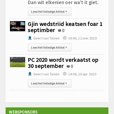
Dan wit elkenien oer wa’t it giet.
Lees Het Volledige Artikel
▸
Gjin wedstriid keatsen foar 1
septimber
0
Geert van Tuinen
18:00, 12.mei 2020
Lees Het Volledige Artikel
▸
PC 2020 wordt verkaatst op
30 september
0
Geert van Tuinen
14:04, 20.apr 2020
Lees Het Volledige Artikel
▸
WEBSPONSORS