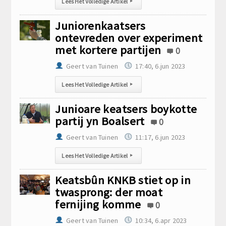
Lees Het Volledige Artikel
▸
Juniorenkaatsers
ontevreden over experiment
met kortere partijen
0
Geert van Tuinen
17:40, 6.jun 2023
Lees Het Volledige Artikel
▸
Junioare keatsers boykotte
partij yn Boalsert
0
Geert van Tuinen
11:17, 6.jun 2023
Lees Het Volledige Artikel
▸
Keatsbûn KNKB stiet op in
twasprong: der moat
fernijing komme
0
Geert van Tuinen
10:34, 6.apr 2023