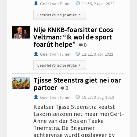
Geert van Tuinen
11:56, 24.jan 2023
Lees Het Volledige Artikel
▸
Nije KNKB-foarsitter Coos
Veltman: “Ik wol de sport
foarút helpe”
0
Geert van Tuinen
12:22, 3.apr 2022
Lees Het Volledige Artikel
▸
Tjisse Steenstra giet nei oar
partoer
0
Geert van Tuinen
18:27, 3.aug 2020
Keatser Tjisse Steenstra keatst
takom seizoen net mear mei Gert-
Anne van der Bos en Taeke
Triemstra. De Bitgumer
achterynse wurdt opslagger by