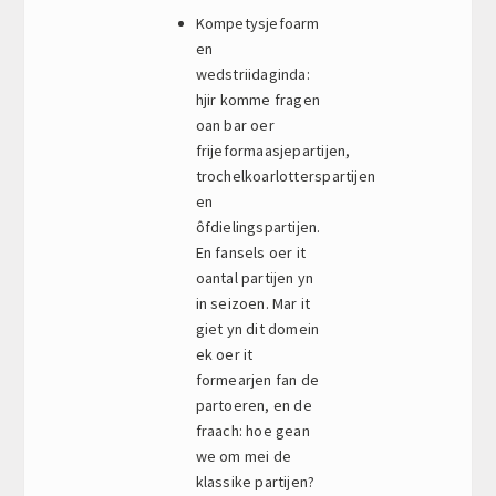
Kompetysjefoarm
en
wedstriidaginda:
hjir komme fragen
oan bar oer
frijeformaasjepartijen,
trochelkoarlotterspartijen
en
ôfdielingspartijen.
En fansels oer it
oantal partijen yn
in seizoen. Mar it
giet yn dit domein
ek oer it
formearjen fan de
partoeren, en de
fraach: hoe gean
we om mei de
klassike partijen?