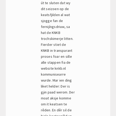
út te sluten dat wy
dit seizoen op de
keatsfjilden al wat
sjogge fan de
fernijíngsdriuw, sa
hat de KNKB
trochskimerje litten.
Fierder stiet de
KNKB in transparant
proses foar en sille
alle stappen fia de
website knkb.nl
kommunisearre
wurde. Mar ien ding
liket helder: Der is
gjin paad werom. Der
moat aksje komme
om it keatsen te
rêden. En dêr sil de
hiele keatswrâld yn