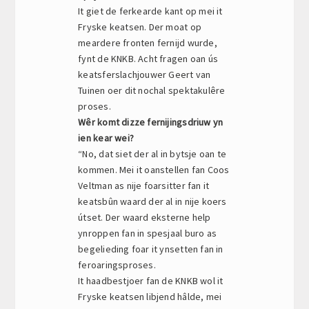
It giet de ferkearde kant op mei it
Fryske keatsen. Der moat op
meardere fronten fernijd wurde,
fynt de KNKB. Acht fragen oan ús
keatsferslachjouwer Geert van
Tuinen oer dit nochal spektakulêre
proses.
Wêr komt dizze fernijingsdriuw yn
ien kear wei?
“No, dat siet der al in bytsje oan te
kommen. Mei it oanstellen fan Coos
Veltman as nije foarsitter fan it
keatsbûn waard der al in nije koers
útset. Der waard eksterne help
ynroppen fan in spesjaal buro as
begelieding foar it ynsetten fan in
feroaringsproses.
It haadbestjoer fan de KNKB wol it
Fryske keatsen libjend hâlde, mei