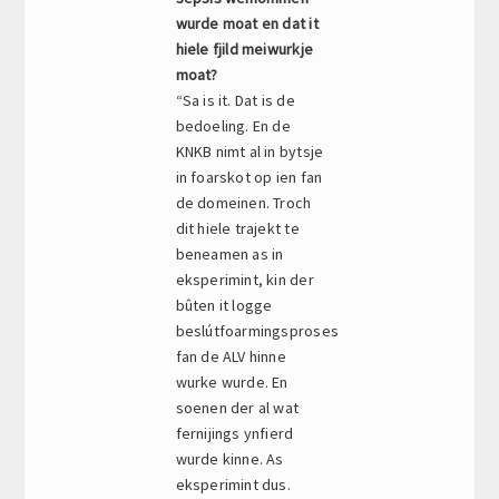
wurde moat en dat it
hiele fjild meiwurkje
moat?
“Sa is it. Dat is de
bedoeling. En de
KNKB nimt al in bytsje
in foarskot op ien fan
de domeinen. Troch
dit hiele trajekt te
beneamen as in
eksperimint, kin der
bûten it logge
beslútfoarmingsproses
fan de ALV hinne
wurke wurde. En
soenen der al wat
fernijings ynfierd
wurde kinne. As
eksperimint dus.