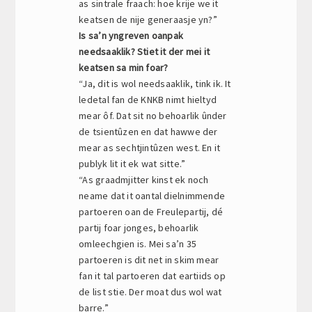
as sintrale fraach: hoe krije we it
keatsen de nije generaasje yn?”
Is sa’n yngreven oanpak
needsaaklik? Stiet it der mei it
keatsen sa min foar?
“Ja, dit is wol needsaaklik, tink ik. It
ledetal fan de KNKB nimt hieltyd
mear ôf. Dat sit no behoarlik ûnder
de tsientûzen en dat hawwe der
mear as sechtjintûzen west. En it
publyk lit it ek wat sitte.”
“As graadmjitter kinst ek noch
neame dat it oantal dielnimmende
partoeren oan de Freulepartij, dé
partij foar jonges, behoarlik
omleechgien is. Mei sa’n 35
partoeren is dit net in skim mear
fan it tal partoeren dat eartiids op
de list stie. Der moat dus wol wat
barre.”