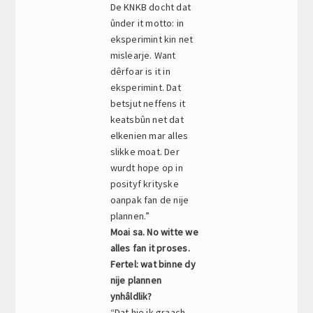
De KNKB docht dat
ûnder it motto: in
eksperimint kin net
mislearje. Want
dêrfoar is it in
eksperimint. Dat
betsjut neffens it
keatsbûn net dat
elkenien mar alles
slikke moat. Der
wurdt hope op in
posityf krityske
oanpak fan de nije
plannen.”
Moai sa. No witte we
alles fan it proses.
Fertel: wat binne dy
nije plannen
ynhâldlik?
“Dat hie ik graach