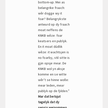
bottom-up. Mei as
belangrike fraach:
wêr dogge wy it
foar? Belangrykste
antwurd op dy fraach
moat neffens de
KNKB wêze: foar
keatsers en publyk.
En it moat dúdlik
wêze: it wachtsjen is
no foarby, stil sitte is
gjin opsje mear. De
KNKB wol yn aksje
komme en se witte
wêr’t se hinne wolle:
mear leden, mear
publyk op de fjilden.”
Mar dat betsjut
tagelyk dat dy
sepsis weinommen