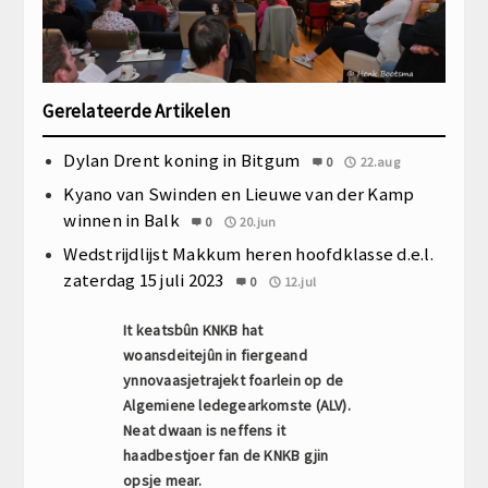
Gerelateerde Artikelen
Dylan Drent koning in Bitgum
0
22.aug
Kyano van Swinden en Lieuwe van der Kamp
winnen in Balk
0
20.jun
Wedstrijdlijst Makkum heren hoofdklasse d.e.l.
zaterdag 15 juli 2023
0
12.jul
It keatsbûn KNKB hat
woansdeitejûn in fiergeand
ynnovaasjetrajekt foarlein op de
Algemiene ledegearkomste (ALV).
Neat dwaan is neffens it
haadbestjoer fan de KNKB gjin
opsje mear.