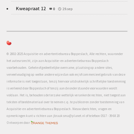
Kweapraat 12
0
29.sep
© 2002-2025 Acquisitie- en advertentiebureau Boppeslach, Alle rechten, waaronder
het auteursrecht, zijn aan Acquisitie- en advertentiebureau Boppeslach
voorbehouden. Gehele of gedeeltelijke overname, plaatsing op andere sites,
verveelvoudiging op welke andere wijze dan ook en/of commercieel gebruik van deze
informatie is niet toegestaan, tenzij hiervoor uitdrukkelijk schriftelijke toestemming
is verleend door Boppeslach of tenzij aan de onderstaande voorwaarden wordt
voldaan. Het is, behoudens de terzake wettelijk verankerde rechten, niet toegestaan
teksten of beeldmateriaal over te nemen c.q. te publiceren zonder toestemming van
Acquisitie- en advertentiebureau Boppeslach. Nieuwsberichten, vragen en
opmerkingen kunt u richten aan jbraaksma@planet.nl of telefoon 0517 - 39 68 20
com
Ontworpen door