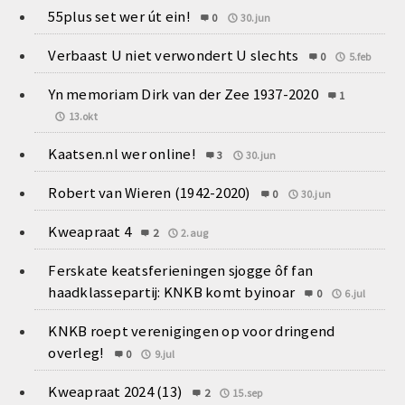
55plus set wer út ein!
0
30.jun
Verbaast U niet verwondert U slechts
0
5.feb
Yn memoriam Dirk van der Zee 1937-2020
1
13.okt
Kaatsen.nl wer online!
3
30.jun
Robert van Wieren (1942-2020)
0
30.jun
Kweapraat 4
2
2.aug
Ferskate keatsferieningen sjogge ôf fan
haadklassepartij: KNKB komt byinoar
0
6.jul
KNKB roept verenigingen op voor dringend
overleg!
0
9.jul
Kweapraat 2024 (13)
2
15.sep