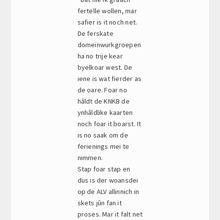
fertelle wollen, mar
safier is it noch net.
De ferskate
domeinwurkgroepen
ha no trije kear
byelkoar west. De
iene is wat fierder as
de oare. Foar no
hâldt de KNKB de
ynhâldlike kaarten
noch foar it boarst. It
is no saak om de
ferienings mei te
nimmen.
Stap foar stap en
dus is der woansdei
op de ALV allinnich in
skets jûn fan it
proses. Mar it falt net