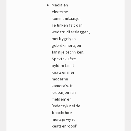
Media en
eksterne
kommunikaasje.
Te tinken falt oan
wedstriidferslaggen,
mei bygelyks
gebrûk meitsjen
fan nije techniken.
Spektakulêre
bylden fan it
keatsen mei
moderne
kamera’s. It
kreëarjen fan
‘helden’ en
ûndersyk nei de
fraach: hoe
meitsje wy it
keatsen ‘cool’