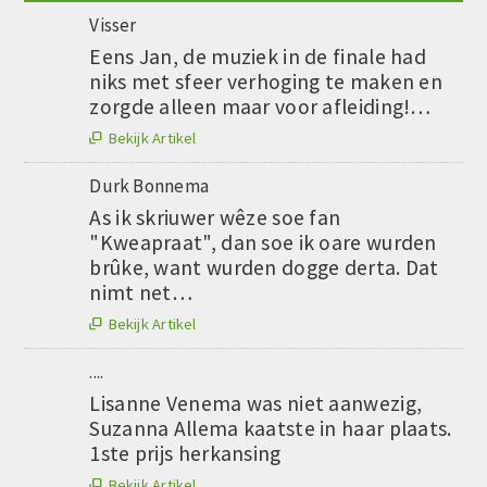
Visser
Eens Jan, de muziek in de finale had
niks met sfeer verhoging te maken en
zorgde alleen maar voor afleiding!…
Bekijk Artikel

Durk Bonnema
As ik skriuwer wêze soe fan
"Kweapraat", dan soe ik oare wurden
brûke, want wurden dogge derta. Dat
nimt net…
Bekijk Artikel

....
Lisanne Venema was niet aanwezig,
Suzanna Allema kaatste in haar plaats.
1ste prijs herkansing
Bekijk Artikel
