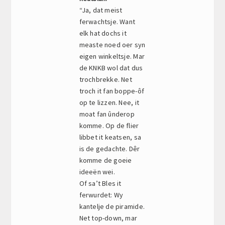
“Ja, dat meist
ferwachtsje. Want
elk hat dochs it
measte noed oer syn
eigen winkeltsje. Mar
de KNKB wol dat dus
trochbrekke. Net
troch it fan boppe-ôf
op te lizzen. Nee, it
moat fan ûnderop
komme. Op de flier
libbet it keatsen, sa
is de gedachte. Dêr
komme de goeie
ideeën wei.
Of sa’t Bles it
ferwurdet: Wy
kantelje de piramide.
Net top-down, mar