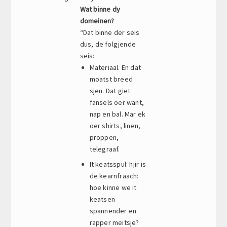
Wat binne dy
domeinen?
“Dat binne der seis
dus, de folgjende
seis:
Materiaal. En dat
moatst breed
sjen. Dat giet
fansels oer want,
nap en bal. Mar ek
oer shirts, linen,
proppen,
telegraaf.
It keatsspul: hjir is
de kearnfraach:
hoe kinne we it
keatsen
spannender en
rapper meitsje?