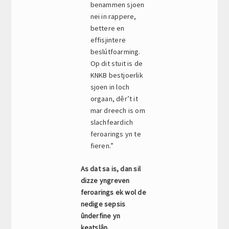
benammen sjoen
nei in rappere,
bettere en
effisjintere
beslútfoarming.
Op dit stuit is de
KNKB bestjoerlik
sjoen in loch
orgaan, dêr’t it
mar dreech is om
slachfeardich
feroarings yn te
fieren.”
As dat sa is, dan sil
dizze yngreven
feroarings ek wol de
nedige sepsis
ûnderfine yn
keatslân.