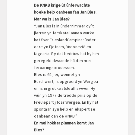
De KNKB krige út ûnferwachte
hoeke help oanbean fan Jan Bles.
Mar wa is Jan Bles?
“Jan Bles is in ûndernimmer dy’t
jierren yn ferskate lannen wurke
hat foar FrieslandCampina: ûnder
oare yn Fjetnam, Yndonezië en
Nigearia. By dat bedriuw hat hy him
geregeld dwaande hâlden mei
feroaringsprosessen.
Bles is 62 jier, wennet yn
Burchwert, is opgroeid yn Wergea
en is in grut keatsleafhawwer. Hy
wûn yn 1977 de tredde priis op de
Freulepartij foar Wergea. En hy hat
spontaan syn help en ekspertize
oanbean oan de KNKB.”
En mei hokker plannen komt Jan
Bles?