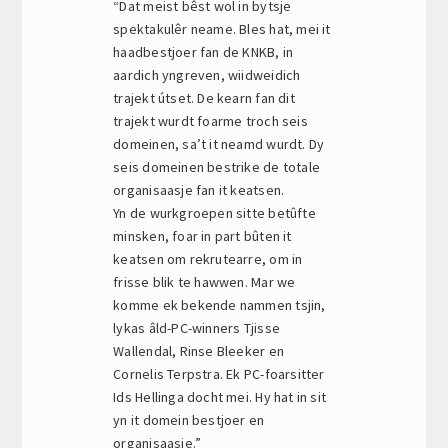
“Dat meist bêst wol in bytsje
spektakulêr neame. Bles hat, mei it
haadbestjoer fan de KNKB, in
aardich yngreven, wiidweidich
trajekt útset. De kearn fan dit
trajekt wurdt foarme troch seis
domeinen, sa’t it neamd wurdt. Dy
seis domeinen bestrike de totale
organisaasje fan it keatsen.
Yn de wurkgroepen sitte betûfte
minsken, foar in part bûten it
keatsen om rekrutearre, om in
frisse blik te hawwen. Mar we
komme ek bekende nammen tsjin,
lykas âld-PC-winners Tjisse
Wallendal, Rinse Bleeker en
Cornelis Terpstra. Ek PC-foarsitter
Ids Hellinga docht mei. Hy hat in sit
yn it domein bestjoer en
organisaasje.”