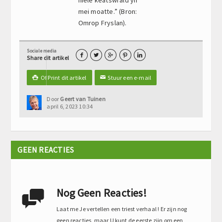
mei moatte.” (Bron:
Omrop Fryslan).
Sociale media





Share dit artikel
Of Print dit artikel
Stuur een e-mail

✉
Door
Geert van Tuinen
april 6, 2023 10:34
GEEN REACTIES
Nog Geen Reacties!

Laat me Je vertellen een triest verhaal ! Er zijn nog
geen reacties, maar U kunt de eerste zijn om een