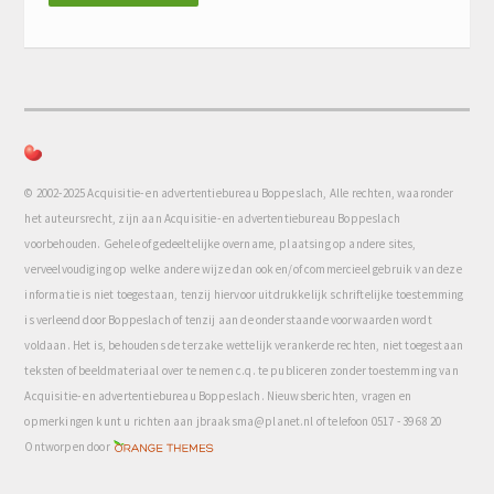
© 2002-2025 Acquisitie- en advertentiebureau Boppeslach, Alle rechten, waaronder
het auteursrecht, zijn aan Acquisitie- en advertentiebureau Boppeslach
voorbehouden. Gehele of gedeeltelijke overname, plaatsing op andere sites,
verveelvoudiging op welke andere wijze dan ook en/of commercieel gebruik van deze
informatie is niet toegestaan, tenzij hiervoor uitdrukkelijk schriftelijke toestemming
is verleend door Boppeslach of tenzij aan de onderstaande voorwaarden wordt
voldaan. Het is, behoudens de terzake wettelijk verankerde rechten, niet toegestaan
teksten of beeldmateriaal over te nemen c.q. te publiceren zonder toestemming van
Acquisitie- en advertentiebureau Boppeslach. Nieuwsberichten, vragen en
opmerkingen kunt u richten aan jbraaksma@planet.nl of telefoon 0517 - 39 68 20
com
Ontworpen door