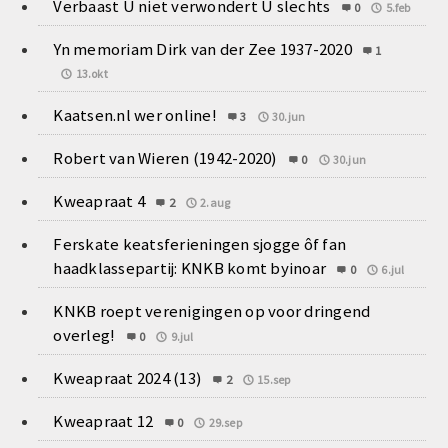
Verbaast U niet verwondert U slechts
0
5.feb
Yn memoriam Dirk van der Zee 1937-2020
1
13.okt
Kaatsen.nl wer online!
3
30.jun
Robert van Wieren (1942-2020)
0
30.jun
Kweapraat 4
2
2.aug
Ferskate keatsferieningen sjogge ôf fan
haadklassepartij: KNKB komt byinoar
0
6.jul
KNKB roept verenigingen op voor dringend
overleg!
0
9.jul
Kweapraat 2024 (13)
2
15.sep
Kweapraat 12
0
29.sep