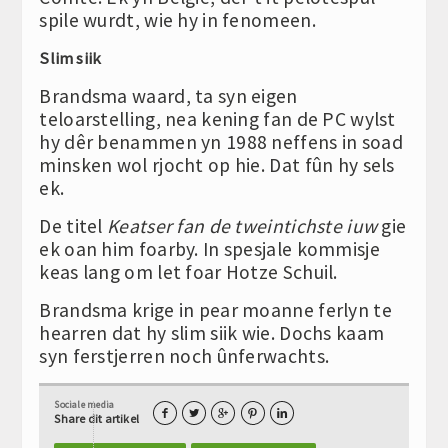
spile wurdt, wie hy in fenomeen.
Slim siik
Brandsma waard, ta syn eigen
teloarstelling, nea kening fan de PC wylst
hy dêr benammen yn 1988 neffens in soad
minsken wol rjocht op hie. Dat fûn hy sels
ek.
De titel
Keatser fan de tweintichste iuw
gie
ek oan him foarby. In spesjale kommisje
keas lang om let foar Hotze Schuil.
Brandsma krige in pear moanne ferlyn te
hearren dat hy slim siik wie. Dochs kaam
syn ferstjerren noch ûnferwachts.
Sociale media





Share dit artikel