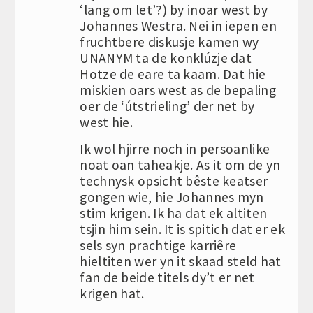
‘lang om let’?) by inoar west by
Johannes Westra. Nei in iepen en
fruchtbere diskusje kamen wy
UNANYM ta de konklúzje dat
Hotze de eare ta kaam. Dat hie
miskien oars west as de bepaling
oer de ‘útstrieling’ der net by
west hie.
Ik wol hjirre noch in persoanlike
noat oan taheakje. As it om de yn
technysk opsicht bêste keatser
gongen wie, hie Johannes myn
stim krigen. Ik ha dat ek altiten
tsjin him sein. It is spitich dat er ek
sels syn prachtige karriêre
hieltiten wer yn it skaad steld hat
fan de beide titels dy’t er net
krigen hat.