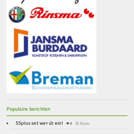
Populaire berichten
55plus set wer út ein!
0
30.jun