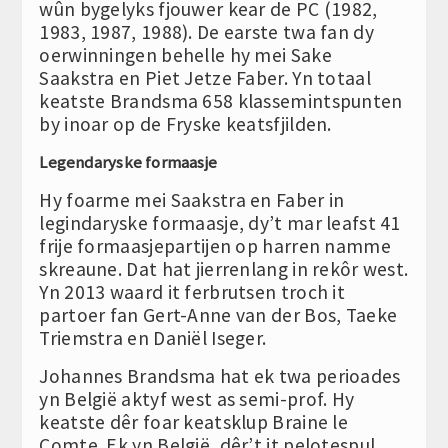
wûn bygelyks fjouwer kear de PC (1982,
1983, 1987, 1988). De earste twa fan dy
oerwinningen behelle hy mei Sake
Saakstra en Piet Jetze Faber. Yn totaal
keatste Brandsma 658 klassemintspunten
by inoar op de Fryske keatsfjilden.
Legendaryske formaasje
Hy foarme mei Saakstra en Faber in
legindaryske formaasje, dy’t mar leafst 41
frije formaasjepartijen op harren namme
skreaune. Dat hat jierrenlang in rekôr west.
Yn 2013 waard it ferbrutsen troch it
partoer fan Gert-Anne van der Bos, Taeke
Triemstra en Daniël Iseger.
Johannes Brandsma hat ek twa perioades
yn België aktyf west as semi-prof. Hy
keatste dêr foar keatsklup Braine le
Comte. Ek yn België, dêr’t it pelotespul