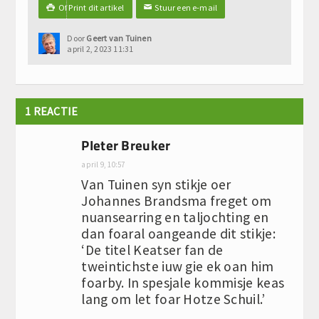
Of Print dit artikel
Stuur een e-mail

✉
Door
Geert van Tuinen
april 2, 2023 11:31
1 REACTIE
PIeter Breuker
april 9, 10:57
Van Tuinen syn stikje oer
Johannes Brandsma freget om
nuansearring en taljochting en
dan foaral oangeande dit stikje:
‘De titel Keatser fan de
tweintichste iuw gie ek oan him
foarby. In spesjale kommisje keas
lang om let foar Hotze Schuil.’