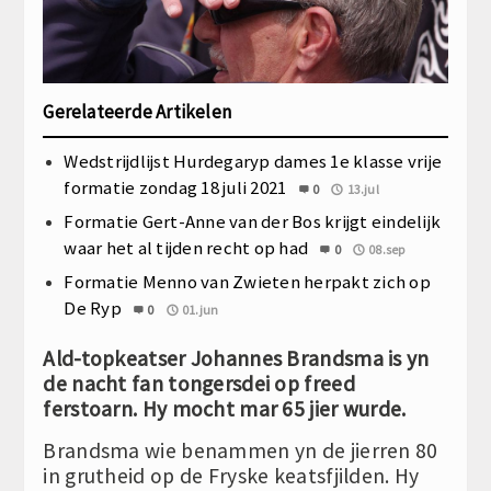
Gerelateerde Artikelen
Wedstrijdlijst Hurdegaryp dames 1e klasse vrije
formatie zondag 18 juli 2021
0
13.jul
Formatie Gert-Anne van der Bos krijgt eindelijk
waar het al tijden recht op had
0
08.sep
Formatie Menno van Zwieten herpakt zich op
De Ryp
0
01.jun
Ald-topkeatser Johannes Brandsma is yn
de nacht fan tongersdei op freed
ferstoarn. Hy mocht mar 65 jier wurde.
Brandsma wie benammen yn de jierren 80
in grutheid op de Fryske keatsfjilden. Hy