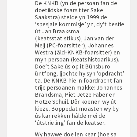
De KNKB (yn de persoan fan de
doetiidske foarsitter Sake
Saakstra) stelde yn 1999 de
‘spesjale kommisje’ yn, dy’t bestie
út Jan Braaksma
(keatsstatistikus), Jan van der
Meij (PC-foarsitter), Johannes
Westra (âld-KNKB-foarsitter) en
myn persoan (keatshistoarikus).
Doe’t Sake ús op it Bûnsburo
ûntfong, ljochte hy syn ‘opdracht’
ta. De KNKB hie in foardracht fan
trije persoanen makke: Johannes
Brandsma, Piet Jetze Faber en
Hotze Schuil. Dêr koenen wy út
kieze. Boppedat moasten wy by
ús kar rekken hâlde mei de
‘útstrieling’ fan de keatser.
Wy hawwe doe ien kear (hoe sa