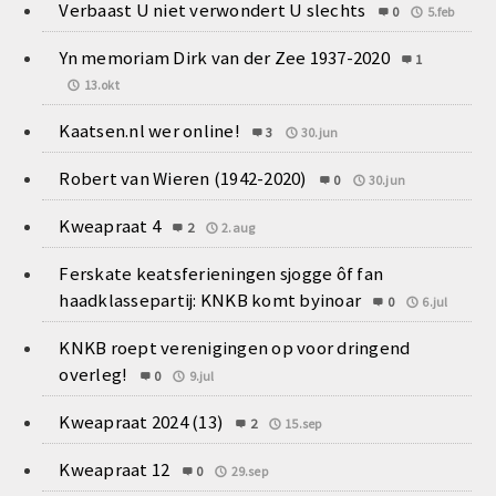
Verbaast U niet verwondert U slechts
0
5.feb
Yn memoriam Dirk van der Zee 1937-2020
1
13.okt
Kaatsen.nl wer online!
3
30.jun
Robert van Wieren (1942-2020)
0
30.jun
Kweapraat 4
2
2.aug
Ferskate keatsferieningen sjogge ôf fan
haadklassepartij: KNKB komt byinoar
0
6.jul
KNKB roept verenigingen op voor dringend
overleg!
0
9.jul
Kweapraat 2024 (13)
2
15.sep
Kweapraat 12
0
29.sep