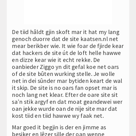
De tiid hâldt gjin skoft mar it hat my lang
genoch duorre dat de site kaatsen.nl net
mear berikber wie. It wie foar de fjirde kear
dat hackers de site út de loft helle hawwe
en dizze kear wie it echt rekke. De
oanbieder Ziggo yn dit gefal koe net oars
of de site bûten wurking stelle. Je wolle
net in dei sûnder mar bytiden keart de wal
it skip. De site is no oars fan opset mar is
noch lang net klear. Efter de oare site sit
sa’n stik argyf en dat moat geandewei wer
oan jekke wurde oan de nije site mar dat
kost tiid en tiid hawwe wy faak net.
Mar goed it begjin is der en jimme as
besiker en lêzer sille der oan wenne