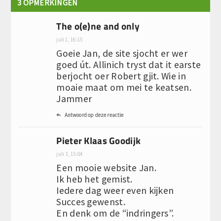
3 OPMERKINGEN
The o(e)ne and only
juli 1, 16:15
Goeie Jan, de site sjocht er wer
goed út. Allinich tryst dat it earste
berjocht oer Robert gjit. Wie in
moaie maat om mei te keatsen.
Jammer
Antwoord op deze reactie

Pieter Klaas Goodijk
juli 3, 15:04
Een mooie website Jan.
Ik heb het gemist.
Iedere dag weer even kijken
Succes gewenst.
En denk om de “indringers”.