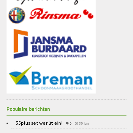
Populaire berichten
55plus set wer út ein!
0
30.jun