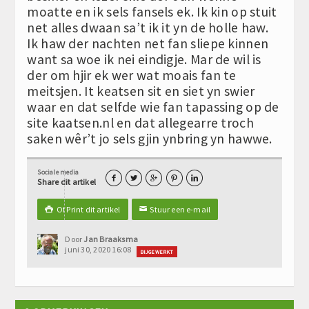
moatte en ik sels fansels ek. Ik kin op stuit
net alles dwaan sa’t ik it yn de holle haw.
Ik haw der nachten net fan sliepe kinnen
want sa woe ik nei eindigje. Mar de wil is
der om hjir ek wer wat moais fan te
meitsjen. It keatsen sit en siet yn swier
waar en dat selfde wie fan tapassing op de
site kaatsen.nl en dat allegearre troch
saken wêr’t jo sels gjin ynbring yn hawwe.
Sociale media





Share dit artikel
Of Print dit artikel
Stuur een e-mail

✉
Door
Jan Braaksma
juni 30, 2020 16:08
BIJGEWERKT