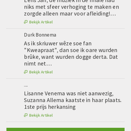
Eens Jan, de muziek in de finale had
niks met sfeer verhoging te maken en
zorgde alleen maar voor afleiding!…
Bekijk Artikel

Durk Bonnema
As ik skriuwer wêze soe fan
"Kweapraat", dan soe ik oare wurden
brûke, want wurden dogge derta. Dat
nimt net…
Bekijk Artikel

....
Lisanne Venema was niet aanwezig,
Suzanna Allema kaatste in haar plaats.
1ste prijs herkansing
Bekijk Artikel
