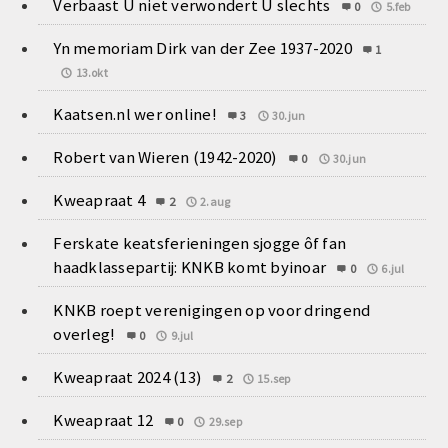
Verbaast U niet verwondert U slechts
0
5.feb
Yn memoriam Dirk van der Zee 1937-2020
1
13.okt
Kaatsen.nl wer online!
3
30.jun
Robert van Wieren (1942-2020)
0
30.jun
Kweapraat 4
2
2.aug
Ferskate keatsferieningen sjogge ôf fan
haadklassepartij: KNKB komt byinoar
0
6.jul
KNKB roept verenigingen op voor dringend
overleg!
0
9.jul
Kweapraat 2024 (13)
2
15.sep
Kweapraat 12
0
29.sep