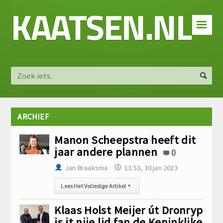
KAATSEN.NL
☰
ARCHIEF
Manon Scheepstra heeft dit
jaar andere plannen
0
Jan Braaksma
13:53, 30.jan 2023
Lees Het Volledige Artikel
▸
Klaas Holst Meijer út Dronryp
is it nije lid fan de Keninklike