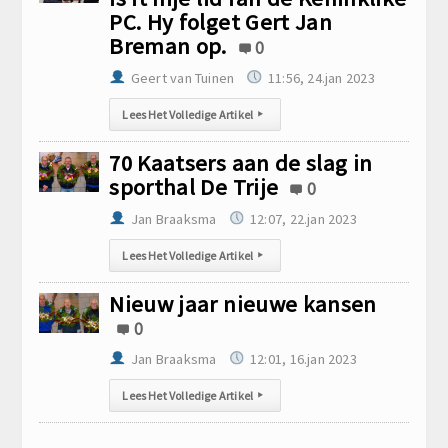
PC. Hy folget Gert Jan
Breman op.
0
Geert van Tuinen
11:56, 24.jan 2023
Lees Het Volledige Artikel
▸
70 Kaatsers aan de slag in
sporthal De Trije
0
Jan Braaksma
12:07, 22.jan 2023
Lees Het Volledige Artikel
▸
Nieuw jaar nieuwe kansen
0
Jan Braaksma
12:01, 16.jan 2023
Lees Het Volledige Artikel
▸