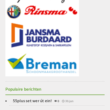
Populaire berichten
55plus set wer út ein!
0
30.jun