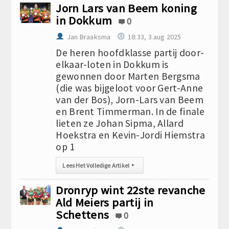
Jorn Lars van Beem koning
in Dokkum
0
Jan Braaksma
18:33, 3.aug 2025
De heren hoofdklasse partij door-
elkaar-loten in Dokkum is
gewonnen door Marten Bergsma
(die was bijgeloot voor Gert-Anne
van der Bos), Jorn-Lars van Beem
en Brent Timmerman. In de finale
lieten ze Johan Sipma, Allard
Hoekstra en Kevin-Jordi Hiemstra
op 1
Lees Het Volledige Artikel
▸
Dronryp wint 22ste revanche
Ald Meiers partij in
Schettens
0