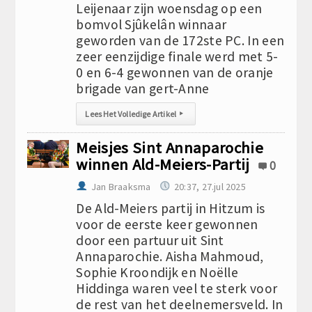
Leijenaar zijn woensdag op een
bomvol Sjûkelân winnaar
geworden van de 172ste PC. In een
zeer eenzijdige finale werd met 5-
0 en 6-4 gewonnen van de oranje
brigade van gert-Anne
Lees Het Volledige Artikel
▸
Meisjes Sint Annaparochie
winnen Ald-Meiers-Partij
0
Jan Braaksma
20:37, 27.jul 2025
De Ald-Meiers partij in Hitzum is
voor de eerste keer gewonnen
door een partuur uit Sint
Annaparochie. Aisha Mahmoud,
Sophie Kroondijk en Noëlle
Hiddinga waren veel te sterk voor
de rest van het deelnemersveld. In