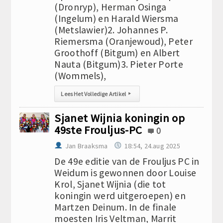
(Dronryp), Herman Osinga
(Ingelum) en Harald Wiersma
(Metslawier)2. Johannes P.
Riemersma (Oranjewoud), Peter
Groothoff (Bitgum) en Albert
Nauta (Bitgum)3. Pieter Porte
(Wommels),
Lees Het Volledige Artikel
▸
Sjanet Wijnia koningin op
49ste Frouljus-PC
0
Jan Braaksma
18:54, 24.aug 2025
De 49e editie van de Frouljus PC in
Weidum is gewonnen door Louise
Krol, Sjanet Wijnia (die tot
koningin werd uitgeroepen) en
Martzen Deinum. In de finale
moesten Iris Veltman, Marrit