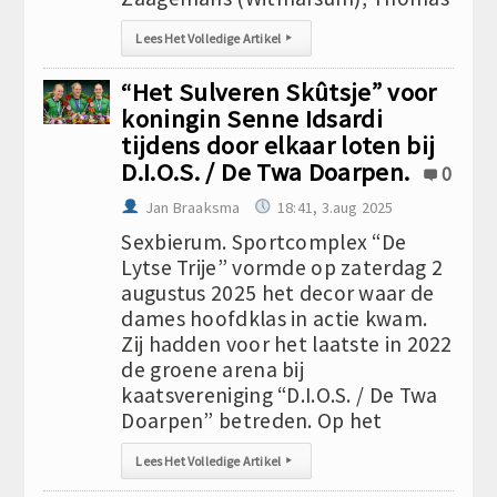
Lees Het Volledige Artikel
▸
“Het Sulveren Skûtsje” voor
koningin Senne Idsardi
tijdens door elkaar loten bij
D.I.O.S. / De Twa Doarpen.
0
Jan Braaksma
18:41, 3.aug 2025
Sexbierum. Sportcomplex “De
Lytse Trije” vormde op zaterdag 2
augustus 2025 het decor waar de
dames hoofdklas in actie kwam.
Zij hadden voor het laatste in 2022
de groene arena bij
kaatsvereniging “D.I.O.S. / De Twa
Doarpen” betreden. Op het
Lees Het Volledige Artikel
▸