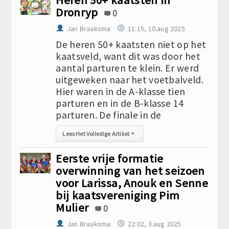
Heren 50+ kaatsten in
Dronryp
0
Jan Braaksma
11:15, 10.aug 2025
De heren 50+ kaatsten niet op het
kaatsveld, want dit was door het
aantal parturen te klein. Er werd
uitgeweken naar het voetbalveld.
Hier waren in de A-klasse tien
parturen en in de B-klasse 14
parturen. De finale in de
Lees Het Volledige Artikel
▸
Eerste vrije formatie
overwinning van het seizoen
voor Larissa, Anouk en Senne
bij kaatsvereniging Pim
Mulier
0
Jan Braaksma
22:02, 3.aug 2025