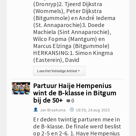
(Dronryp)2. Tjeerd Dijkstra
(Wommels), Peter Dijkstra
(Bitgummole) en André Iedema
(St. Annaparochie)3. Doede
Machiela (Sint Annaparochie),
Wilco Fopma (Mantgum) en
Marcus Elzinga (Bitgummole)
HERKANSING:1. Simon Kingma
(Easterein), David
Lees Het Volledige Artikel
▸
Partuur Haije Hempenius
wint de B-klasse in Bitgum
bij de 50+
0
Jan Braaksma
18:59, 24.aug 2025
Er deden twintig parturen mee in
de B-klasse. De finale werd beslist
op 2-5 en 2-6. 1. Haye Hempenius