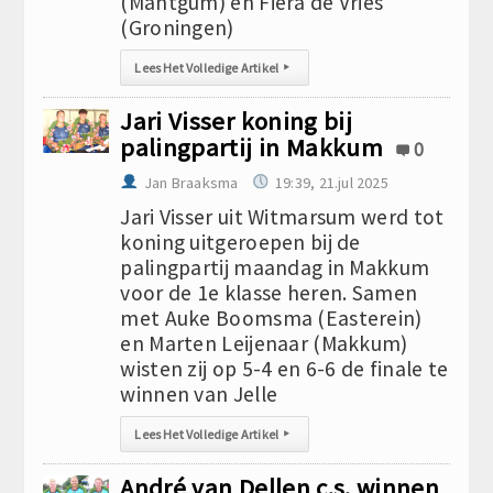
(Mantgum) en Fiera de Vries
(Groningen)
Lees Het Volledige Artikel
▸
Jari Visser koning bij
palingpartij in Makkum
0
Jan Braaksma
19:39, 21.jul 2025
Jari Visser uit Witmarsum werd tot
koning uitgeroepen bij de
palingpartij maandag in Makkum
voor de 1e klasse heren. Samen
met Auke Boomsma (Easterein)
en Marten Leijenaar (Makkum)
wisten zij op 5-4 en 6-6 de finale te
winnen van Jelle
Lees Het Volledige Artikel
▸
André van Dellen c.s. winnen