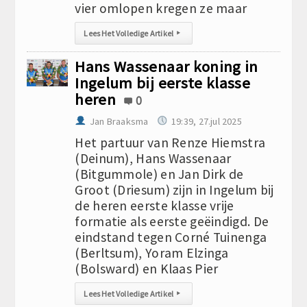
vier omlopen kregen ze maar
Lees Het Volledige Artikel
▸
Hans Wassenaar koning in
Ingelum bij eerste klasse
heren
0
Jan Braaksma
19:39, 27.jul 2025
Het partuur van Renze Hiemstra
(Deinum), Hans Wassenaar
(Bitgummole) en Jan Dirk de
Groot (Driesum) zijn in Ingelum bij
de heren eerste klasse vrije
formatie als eerste geëindigd. De
eindstand tegen Corné Tuinenga
(Berltsum), Yoram Elzinga
(Bolsward) en Klaas Pier
Lees Het Volledige Artikel
▸