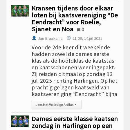
Kransen tijdens door elkaar
loten bij kaatsvereniging “De
Eendracht” voor Roelie,
Sjanet en Noa
0
Jan Braaksma
21:08, 14.jul 2025
Voor de 2de keer dit weekeinde
hadden zowel de dames eerste
klas als de hoofdklas de kaatstas
en kaatsschoenen weer ingepakt.
Zij reisden ditmaal op zondag 13
juli 2025 richting Harlingen. Op het
prachtig gelegen kaatsveld van
kaatsvereniging “Eendracht” bijna
Lees Het Volledige Artikel
▸
Dames eerste klasse kaatsen
zondag in Harlingen op een