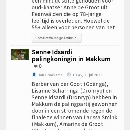
een minuut stilte gehouden voor
oud-kaatser Anne de Groot uit
Feanwâlden die op 78-jarige
leeftijd is overleden. Hoewel de
55+ alleen voor personen van het
Lees Het Volledige Artikel
▸
Senne Idsardi
palingkoningin in Makkum
0
Jan Braaksma
19:45, 21.jul 2025
Berber van der Goot (Goënga),
Lisanne Scharringa (Dronryp) en
Senne Idsardi (Dronryp) hebben in
Makkum de palingpartij gewonnen
door in een stromende regen de
finale te winnen van Larissa Smink
(Makkum), Amarins de Groot