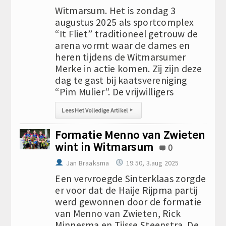
Witmarsum. Het is zondag 3
augustus 2025 als sportcomplex
“It Fliet” traditioneel getrouw de
arena vormt waar de dames en
heren tijdens de Witmarsumer
Merke in actie komen. Zij zijn deze
dag te gast bij kaatsvereniging
“Pim Mulier”. De vrijwilligers
Lees Het Volledige Artikel
▸
Formatie Menno van Zwieten
wint in Witmarsum
0
Jan Braaksma
19:50, 3.aug 2025
Een vervroegde Sinterklaas zorgde
er voor dat de Haije Rijpma partij
werd gewonnen door de formatie
van Menno van Zwieten, Rick
Minnesma en Tjisse Steenstra. De