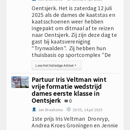
Oentsjerk. Het is zaterdag 12 juli
2025 als de dames de kaatstas en
kaatsschoenen weer hebben
ingepakt om ditmaal af te reizen
naar Oentsjerk. Zij zijn deze dag te
gast bij kaatsvereniging
“Trynwalden”. Zij hebben hun
thuisbasis op sportcomplex ”De
Lees Het Volledige Artikel
▸
Partuur Iris Veltman wint
vrije formatie wedstrijd
dames eerste klasse in
Oentsjerk
0
Jan Braaksma
20:55, 14.jul 2025
1ste prijs Iris Veltman Dronryp,
Andrea Kroes Groningen en Jennie