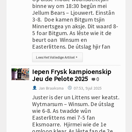
binne wy om 18:30 begûn mei
Jellum Bears – Ljouwert. Einstân
3-8. Doe kamen Bitgum tsjin
Minnertsgea yn aksje. Dit waard 8-
5 foar Bitgum. As lêste wie it de
beurt oan Winsum en
Easterlittens. De útslag hjir fan
Lees Het Volledige Artikel
▸
Iepen Frysk kampioenskip
Jeu de Pelote 2025
0
Jan Braaksma
07:53, 9.jul 2025
Juster is der un Littens wer keatst.
Wytmarsum – Winsum. De útslag
wie 6-8. As twadde wûn
Easterlittens mei 7-5 fan
Eksmoarre. Hjirmei wie de 1e
omloop klear. As lêste fan de 2e