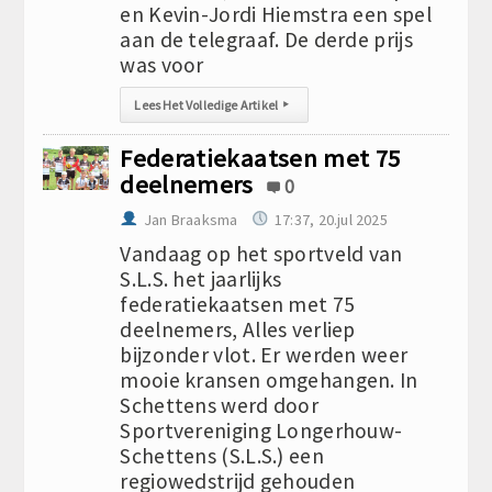
en Kevin-Jordi Hiemstra een spel
aan de telegraaf. De derde prijs
was voor
Lees Het Volledige Artikel
▸
Federatiekaatsen met 75
deelnemers
0
Jan Braaksma
17:37, 20.jul 2025
Vandaag op het sportveld van
S.L.S. het jaarlijks
federatiekaatsen met 75
deelnemers, Alles verliep
bijzonder vlot. Er werden weer
mooie kransen omgehangen. In
Schettens werd door
Sportvereniging Longerhouw-
Schettens (S.L.S.) een
regiowedstrijd gehouden