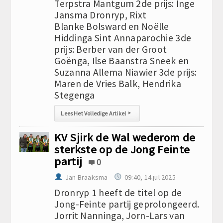
Terpstra Mantgum 2de prijs: Inge
Jansma Dronryp, Rixt
Blanke Bolsward en Noëlle
Hiddinga Sint Annaparochie 3de
prijs: Berber van der Groot
Goënga, Ilse Baanstra Sneek en
Suzanna Allema Niawier 3de prijs:
Maren de Vries Balk, Hendrika
Stegenga
Lees Het Volledige Artikel
▸
KV Sjirk de Wal wederom de
sterkste op de Jong Feinte
partij
0
Jan Braaksma
09:40, 14.jul 2025
Dronryp 1 heeft de titel op de
Jong-Feinte partij geprolongeerd.
Jorrit Nanninga, Jorn-Lars van