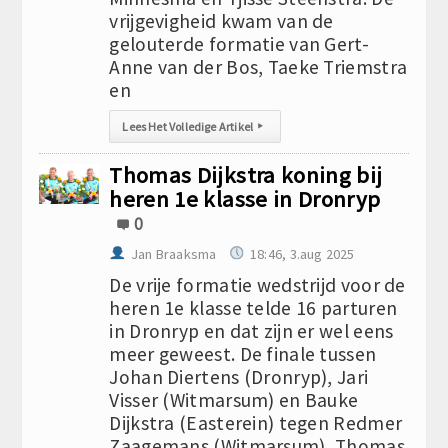
vrijgevigheid kwam van de
gelouterde formatie van Gert-
Anne van der Bos, Taeke Triemstra
en
Lees Het Volledige Artikel
▸
Thomas Dijkstra koning bij
heren 1e klasse in Dronryp
0
Jan Braaksma
18:46, 3.aug 2025
De vrije formatie wedstrijd voor de
heren 1e klasse telde 16 parturen
in Dronryp en dat zijn er wel eens
meer geweest. De finale tussen
Johan Diertens (Dronryp), Jari
Visser (Witmarsum) en Bauke
Dijkstra (Easterein) tegen Redmer
Zaagemans (Witmarsum), Thomas