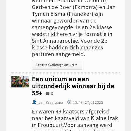
Remmelt Bouma uit Weidum),
Gerben de Boer (Exmorra) en Jan
Tymen Eisma (Franeker) zijn
winnaar geworden van de
samengevoegde 1e en 2e klasse
wedstrijd heren vrije formatie in
Sint Annaparochie. Voor de 2e
klasse hadden zich maar zes
parturen aangemeld.
Lees Het Volledige Artikel
▸
Een unicum en een
uitzonderlijk winnaar bij de
55+
0
Jan Braaksma
18:48, 27.jul 2025
Er waren 49 kaatsers afgereisd
naar het kaatsveld van Klaine Izak
in Froubuurt.Voor aanvang werd