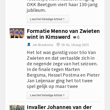
OKK Beetgum viert haar 130-jarig
jubileum.
Lees Het Volledige Artikel
▸
Formatie Menno van Zwieten
wint in Kimswerd
0
Jan Braaksma
05:42, 18.aug 2025
Het lot was gunstig voor trio Van
Zwieten en dat vertaalde zich in
de negende zege van het seizoen.
In de finale tegen Marten
Bergsma, Hessel Postma en Pieter
Jan Leijenaar ging het tot twee
spel gelijk op maar twee
Lees Het Volledige Artikel
▸
Invaller Johannes van der