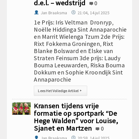
d.e.l. – wedstrijd
0
Jan Braaksma
21:04, 14.jul 2025
1e Prijs: Iris Veltman Dronryp,
Noëlle Hiddinga Sint Annaparochie
en Marrit Wielenga Tzum 2de Prijs:
Rixt Fokkema Groningen, Rixt
Blanke Bolsward en Elske van
Straten Feinsum 3de prijs: Laudy
Bouma Leeuwarden, Riska Bouma
Dokkum en Sophie Kroondijk Sint
Annaparochie
Lees Het Volledige Artikel
▸
Kransen tijdens vrije
formatie op sportpark “De
Hege Walden” voor Louise,
Sjanet en Martzen
0
Jan Braaksma
20:58, 14.jul 2025