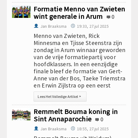
Formatie Menno van Zwieten
wint generale in Arum
0
Jan Braaksma
19:33, 27.jul 2025
Menno van Zwieten, Rick
Minnesma en Tjisse Steenstra zijn
zondag in Arum winnaar geworden
van de vrije formatiepartij voor
hoofdklassers. In een eenzijdige
finale bleef de formatie van Gert-
Anne van der Bos, Taeke Triemstra
en Erwin Zijlstra op een eerst
Lees Het Volledige Artikel
▸
Remmelt Bouma koning in
Sint Annaparochie
0
Jan Braaksma
18:55, 27.jul 2025