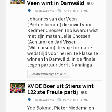
Veen wint in Damwâld
0
Jan Braaksma
05:39, 18.aug 2025
Johannes van der Veen
(Pietersbierum) die inviel voor
Redmer Cnossen (Bolsward) wist
met zijn maten Jelle Cnossen
(Achlum) en Jari Visser
(Witmarsum) de vrije formatie-
wedstrijd voor heren 1e klasse te
winnen in Damwâld. In de finale
tegen partuur Jorrit Nanninga
Lees Het Volledige Artikel
▸
KV DE Boer uit Stiens wint
122 ste Freule partij
0
Jan Braaksma
15:29, 10.aug 2025
Yde Bokma, Pieter Miedema en