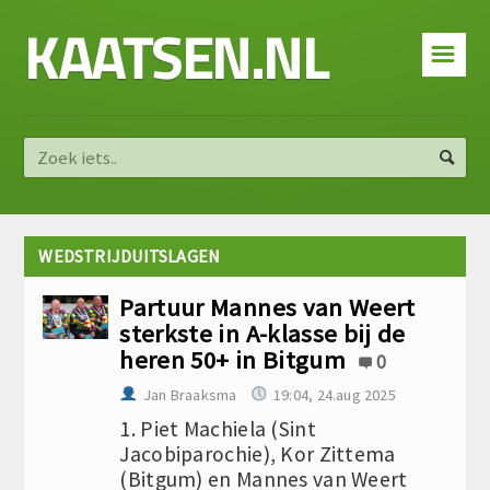
KAATSEN.NL
☰
WEDSTRIJDUITSLAGEN
Partuur Mannes van Weert
sterkste in A-klasse bij de
heren 50+ in Bitgum
0
Jan Braaksma
19:04, 24.aug 2025
1. Piet Machiela (Sint
Jacobiparochie), Kor Zittema
(Bitgum) en Mannes van Weert