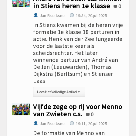
in Stiens heren 1e klasse
0
Jan Braaksma
19:54, 20.jul 2025
In Stiens kwamen bij de heren vrije
formatie 1e klasse 18 parturen in
actie. Henk van der Zee fungeerde
voor de laatste keer als
scheidsrechter. Het later
winnende partuur van André van
Dellen (Leeuwarden), Thomas
Dijkstra (Berltsum) en Stienser
Laas
Lees Het Volledige Artikel
▸
Vijfde zege op rij voor Menno
van Zwieten c.s.
0
Jan Braaksma
19:11, 20.jul 2025
De formatie van Menno van