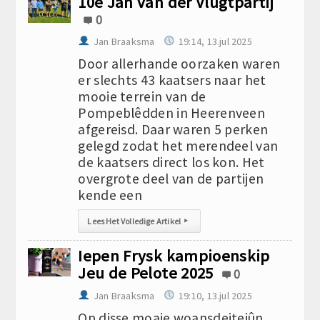
10e Jan van der Vlugtpartij
0
Jan Braaksma
19:14, 13.jul 2025
Door allerhande oorzaken waren
er slechts 43 kaatsers naar het
mooie terrein van de
Pompeblêdden in Heerenveen
afgereisd. Daar waren 5 perken
gelegd zodat het merendeel van
de kaatsers direct los kon. Het
overgrote deel van de partijen
kende een
Lees Het Volledige Artikel
▸
Iepen Frysk kampioenskip
Jeu de Pelote 2025
0
Jan Braaksma
19:10, 13.jul 2025
Op disse moaie woansdeitejûn