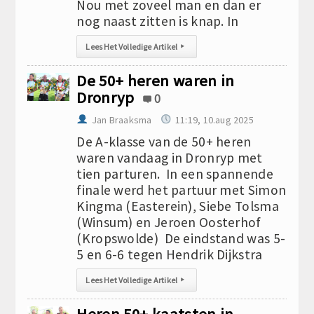
Nou met zoveel man en dan er
nog naast zitten is knap. In
Lees Het Volledige Artikel
▸
De 50+ heren waren in
Dronryp
0
Jan Braaksma
11:19, 10.aug 2025
De A-klasse van de 50+ heren
waren vandaag in Dronryp met
tien parturen. In een spannende
finale werd het partuur met Simon
Kingma (Easterein), Siebe Tolsma
(Winsum) en Jeroen Oosterhof
(Kropswolde) De eindstand was 5-
5 en 6-6 tegen Hendrik Dijkstra
Lees Het Volledige Artikel
▸