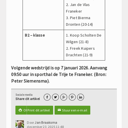
2. Jan de Vlas
Franeker
3. Piet Bierma
Dronten (20-14)
B2 – klasse
1. Koop Scholten De
Wilgen (21-8)
2. Freek Kuipers
Drachten (21-9)
Volgende wedstrijd is op 7 januari 2026. Aanvang
09:50 uur in sporthal de Trije te Franeker. (Bron:
Peter Siemensma).
Sociale media





Share dit artikel
Of Print dit artikel
Stuur een e-mail

✉
Door
Jan Braaksma
december 23, 2025 11:48