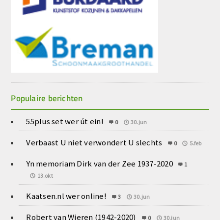
Populaire berichten
55plus set wer út ein!
0
30.jun
Verbaast U niet verwondert U slechts
0
5.feb
Yn memoriam Dirk van der Zee 1937-2020
1
13.okt
Kaatsen.nl wer online!
3
30.jun
Robert van Wieren (1942-2020)
0
30.jun