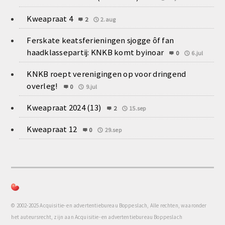
Kweapraat 4
2
2.aug
Ferskate keatsferieningen sjogge ôf fan
haadklassepartij: KNKB komt byinoar
0
6.jul
KNKB roept verenigingen op voor dringend
overleg!
0
9.jul
Kweapraat 2024 (13)
2
15.sep
Kweapraat 12
0
29.sep
© 2002-2025 Acquisitie- en advertentiebureau Boppeslach, Alle rechten, waaronder
het auteursrecht, zijn aan Acquisitie- en advertentiebureau Boppeslach