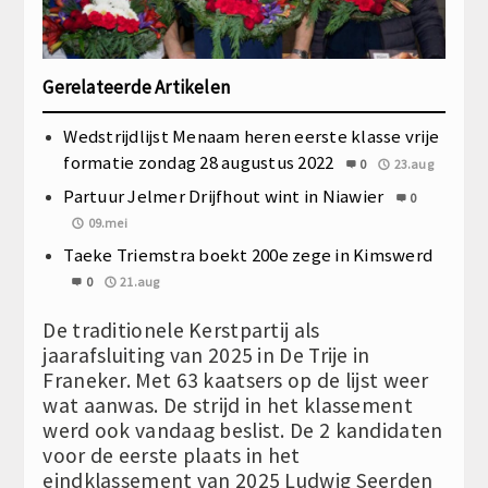
Gerelateerde Artikelen
Wedstrijdlijst Menaam heren eerste klasse vrije
formatie zondag 28 augustus 2022
0
23.aug
Partuur Jelmer Drijfhout wint in Niawier
0
09.mei
Taeke Triemstra boekt 200e zege in Kimswerd
0
21.aug
De traditionele Kerstpartij als
jaarafsluiting van 2025 in De Trije in
Franeker. Met 63 kaatsers op de lijst weer
wat aanwas. De strijd in het klassement
werd ook vandaag beslist. De 2 kandidaten
voor de eerste plaats in het
eindklassement van 2025 Ludwig Seerden