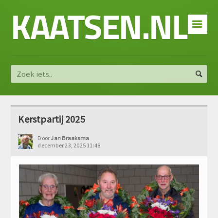
KAATSEN.NL
☰
Kerstpartij 2025
Door
Jan Braaksma
december 23, 2025 11:48