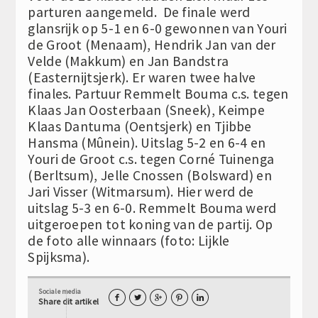
parturen aangemeld. De finale werd
glansrijk op 5-1 en 6-0 gewonnen van Youri
de Groot (Menaam), Hendrik Jan van der
Velde (Makkum) en Jan Bandstra
(Easternijtsjerk). Er waren twee halve
finales. Partuur Remmelt Bouma c.s. tegen
Klaas Jan Oosterbaan (Sneek), Keimpe
Klaas Dantuma (Oentsjerk) en Tjibbe
Hansma (Mûnein). Uitslag 5-2 en 6-4 en
Youri de Groot c.s. tegen Corné Tuinenga
(Berltsum), Jelle Cnossen (Bolsward) en
Jari Visser (Witmarsum). Hier werd de
uitslag 5-3 en 6-0. Remmelt Bouma werd
uitgeroepen tot koning van de partij. Op
de foto alle winnaars (foto: Lijkle
Spijksma).
Sociale media





Share dit artikel