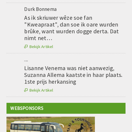
Durk Bonnema
As ik skriuwer wêze soe fan
"Kweapraat", dan soe ik oare wurden
brûke, want wurden dogge derta. Dat
nimt net…
Bekijk Artikel

....
Lisanne Venema was niet aanwezig,
Suzanna Allema kaatste in haar plaats.
1ste prijs herkansing
Bekijk Artikel

WEBSPONSORS