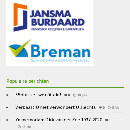
Populaire berichten
55plus set wer út ein!
0
30.jun
Verbaast U niet verwondert U slechts
0
5.feb
Yn memoriam Dirk van der Zee 1937-2020
1
13.okt