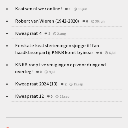
Kaatsen.nl wer online!
3
30.jun
Robert van Wieren (1942-2020)
0
30.jun
Kweapraat 4
2
2.aug
Ferskate keatsferieningen sjogge ôf fan
haadklassepartij: KNKB komt byinoar
0
6.jul
KNKB roept verenigingen op voor dringend
overleg!
0
9.jul
Kweapraat 2024 (13)
2
15.sep
Kweapraat 12
0
29.sep