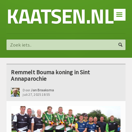
KAATSEN.NL
☰
Remmelt Bouma koning in Sint
Annaparochie
Door
Jan Braaksma
juli 27, 2025 18:55