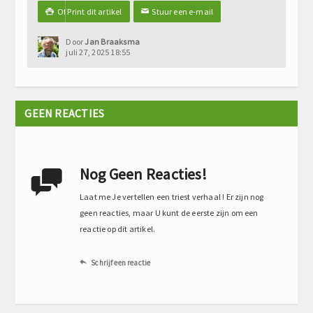
Of Print dit artikel
Stuur een e-mail

✉
Door
Jan Braaksma
juli 27, 2025 18:55
GEEN REACTIES
Nog Geen Reacties!

Laat me Je vertellen een triest verhaal ! Er zijn nog
geen reacties, maar U kunt de eerste zijn om een
reactie op dit artikel.
Schrijf een reactie
