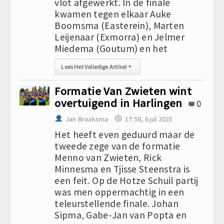
vlot afgewerkt. In de finale
kwamen tegen elkaar Auke
Boomsma (Easterein), Marten
Leijenaar (Exmorra) en Jelmer
Miedema (Goutum) en het
Lees Het Volledige Artikel
▸
Formatie Van Zwieten wint
overtuigend in Harlingen
0
Jan Braaksma
17:58, 6.jul 2025
Het heeft even geduurd maar de
tweede zege van de formatie
Menno van Zwieten, Rick
Minnesma en Tjisse Steenstra is
een feit. Op de Hotze Schuil partij
was men oppermachtig in een
teleurstellende finale. Johan
Sipma, Gabe-Jan van Popta en