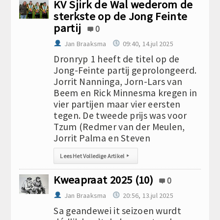
KV Sjirk de Wal wederom de
sterkste op de Jong Feinte
partij
0
Jan Braaksma
09:40, 14.jul 2025
Dronryp 1 heeft de titel op de
Jong-Feinte partij geprolongeerd.
Jorrit Nanninga, Jorn-Lars van
Beem en Rick Minnesma kregen in
vier partijen maar vier eersten
tegen. De tweede prijs was voor
Tzum (Redmer van der Meulen,
Jorrit Palma en Steven
Lees Het Volledige Artikel
▸
Kweapraat 2025 (10)
0
Jan Braaksma
20:56, 13.jul 2025
Sa geandewei it seizoen wurdt