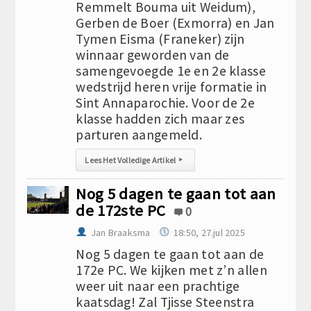
Remmelt Bouma uit Weidum),
Gerben de Boer (Exmorra) en Jan
Tymen Eisma (Franeker) zijn
winnaar geworden van de
samengevoegde 1e en 2e klasse
wedstrijd heren vrije formatie in
Sint Annaparochie. Voor de 2e
klasse hadden zich maar zes
parturen aangemeld.
Lees Het Volledige Artikel
▸
Nog 5 dagen te gaan tot aan
de 172ste PC
0
Jan Braaksma
18:50, 27.jul 2025
Nog 5 dagen te gaan tot aan de
172e PC. We kijken met z’n allen
weer uit naar een prachtige
kaatsdag! Zal Tjisse Steenstra