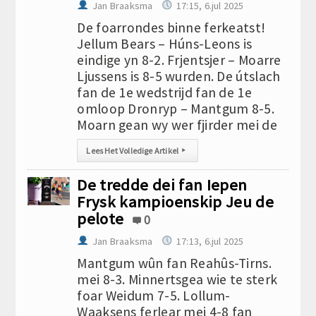
Jan Braaksma
17:15, 6.jul 2025
De foarrondes binne ferkeatst!
Jellum Bears – Húns-Leons is
eindige yn 8-2. Frjentsjer – Moarre
Ljussens is 8-5 wurden. De útslach
fan de 1e wedstrijd fan de 1e
omloop Dronryp – Mantgum 8-5.
Moarn gean wy wer fjirder mei de
Lees Het Volledige Artikel
▸
De tredde dei fan Iepen
Frysk kampioenskip Jeu de
pelote
0
Jan Braaksma
17:13, 6.jul 2025
Mantgum wûn fan Reahûs-Tirns.
mei 8-3. Minnertsgea wie te sterk
foar Weidum 7-5. Lollum-
Waaksens ferlear mei 4-8 fan