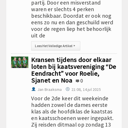
partij. Door een misverstand
waren er slechts 4 perken
beschikbaar. Doordat er ook nog
eens zo nu en dan geschuild werd
voor de regen liep het behoorlijk
uit de
Lees Het Volledige Artikel
▸
Kransen tijdens door elkaar
loten bij kaatsvereniging “De
Eendracht” voor Roelie,
Sjanet en Noa
0
Jan Braaksma
21:08, 14.jul 2025
Voor de 2de keer dit weekeinde
hadden zowel de dames eerste
klas als de hoofdklas de kaatstas
en kaatsschoenen weer ingepakt.
Zij reisden ditmaal op zondag 13