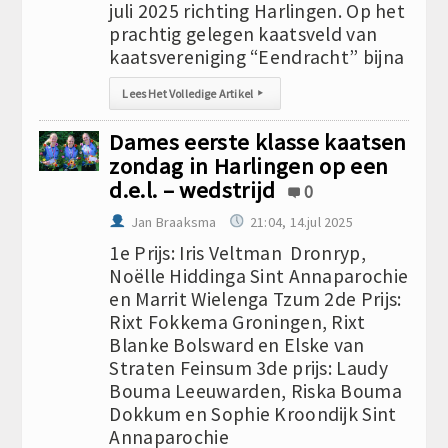
juli 2025 richting Harlingen. Op het
prachtig gelegen kaatsveld van
kaatsvereniging “Eendracht” bijna
Lees Het Volledige Artikel
▸
Dames eerste klasse kaatsen
zondag in Harlingen op een
d.e.l. – wedstrijd
0
Jan Braaksma
21:04, 14.jul 2025
1e Prijs: Iris Veltman Dronryp,
Noëlle Hiddinga Sint Annaparochie
en Marrit Wielenga Tzum 2de Prijs:
Rixt Fokkema Groningen, Rixt
Blanke Bolsward en Elske van
Straten Feinsum 3de prijs: Laudy
Bouma Leeuwarden, Riska Bouma
Dokkum en Sophie Kroondijk Sint
Annaparochie