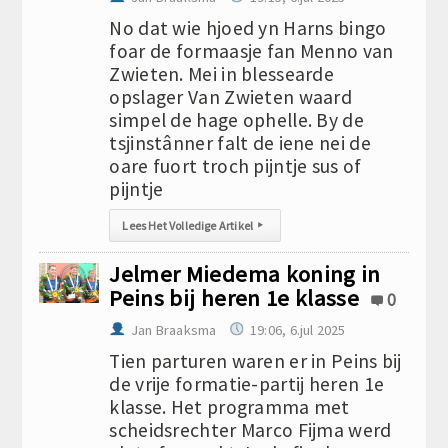
No dat wie hjoed yn Harns bingo
foar de formaasje fan Menno van
Zwieten. Mei in blessearde
opslager Van Zwieten waard
simpel de hage ophelle. By de
tsjinstânner falt de iene nei de
oare fuort troch pijntje sus of
pijntje
Lees Het Volledige Artikel
▸
Jelmer Miedema koning in
Peins bij heren 1e klasse
0
Jan Braaksma
19:06, 6.jul 2025
Tien parturen waren er in Peins bij
de vrije formatie-partij heren 1e
klasse. Het programma met
scheidsrechter Marco Fijma werd