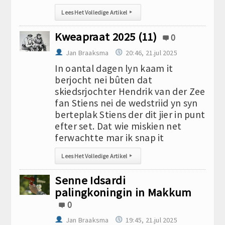
Lees Het Volledige Artikel
▸
Kweapraat 2025 (11)
0
Jan Braaksma
20:46, 21.jul 2025
In oantal dagen lyn kaam it
berjocht nei bûten dat
skiedsrjochter Hendrik van der Zee
fan Stiens nei de wedstriid yn syn
berteplak Stiens der dit jier in punt
efter set. Dat wie miskien net
ferwachtte mar ik snap it
Lees Het Volledige Artikel
▸
Senne Idsardi
palingkoningin in Makkum
0
Jan Braaksma
19:45, 21.jul 2025