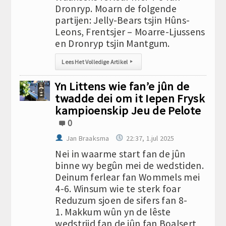
Dronryp. Moarn de folgende
partijen: Jelly-Bears tsjin Hûns-
Leons, Frentsjer – Moarre-Ljussens
en Dronryp tsjin Mantgum.
Lees Het Volledige Artikel
▸
Yn Littens wie fan’e jûn de
twadde dei om it Iepen Frysk
kampioenskip Jeu de Pelote
0
Jan Braaksma
22:37, 1.jul 2025
Nei in waarme start fan de jûn
binne wy begûn mei de wedstiden.
Deinum ferlear fan Wommels mei
4-6. Winsum wie te sterk foar
Reduzum sjoen de sifers fan 8-
1. Makkum wûn yn de lêste
wedstriid fan de jûn fan Boalsert