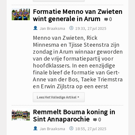
Formatie Menno van Zwieten
wint generale in Arum
0
Jan Braaksma
19:33, 27.jul 2025
Menno van Zwieten, Rick
Minnesma en Tjisse Steenstra zijn
zondag in Arum winnaar geworden
van de vrije formatiepartij voor
hoofdklassers. In een eenzijdige
finale bleef de formatie van Gert-
Anne van der Bos, Taeke Triemstra
en Erwin Zijlstra op een eerst
Lees Het Volledige Artikel
▸
Remmelt Bouma koning in
Sint Annaparochie
0
Jan Braaksma
18:55, 27.jul 2025