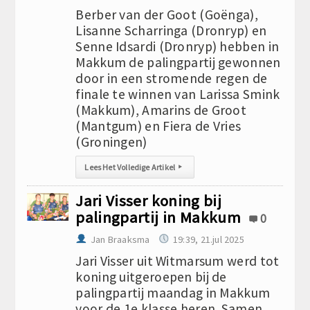
Berber van der Goot (Goënga),
Lisanne Scharringa (Dronryp) en
Senne Idsardi (Dronryp) hebben in
Makkum de palingpartij gewonnen
door in een stromende regen de
finale te winnen van Larissa Smink
(Makkum), Amarins de Groot
(Mantgum) en Fiera de Vries
(Groningen)
Lees Het Volledige Artikel
▸
Jari Visser koning bij
palingpartij in Makkum
0
Jan Braaksma
19:39, 21.jul 2025
Jari Visser uit Witmarsum werd tot
koning uitgeroepen bij de
palingpartij maandag in Makkum
voor de 1e klasse heren. Samen