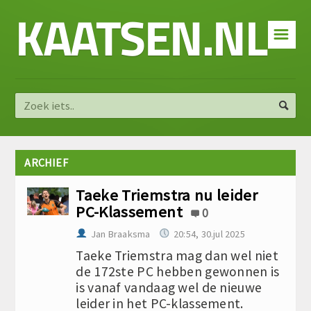
KAATSEN.NL
☰
ARCHIEF
Taeke Triemstra nu leider
PC-Klassement
0
Jan Braaksma
20:54, 30.jul 2025
Taeke Triemstra mag dan wel niet
de 172ste PC hebben gewonnen is
is vanaf vandaag wel de nieuwe
leider in het PC-klassement.