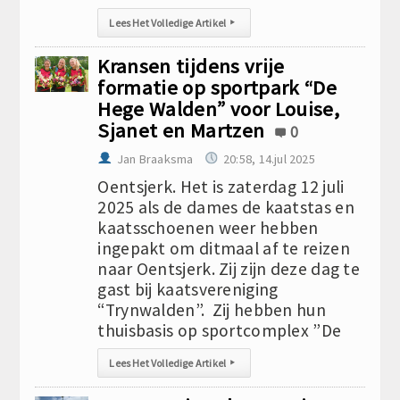
Lees Het Volledige Artikel
▸
Kransen tijdens vrije
formatie op sportpark “De
Hege Walden” voor Louise,
Sjanet en Martzen
0
Jan Braaksma
20:58, 14.jul 2025
Oentsjerk. Het is zaterdag 12 juli
2025 als de dames de kaatstas en
kaatsschoenen weer hebben
ingepakt om ditmaal af te reizen
naar Oentsjerk. Zij zijn deze dag te
gast bij kaatsvereniging
“Trynwalden”. Zij hebben hun
thuisbasis op sportcomplex ”De
Lees Het Volledige Artikel
▸