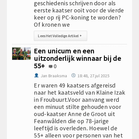
geschiedenis schrijven door als
eerste kaatser ooit voor de vierde
keer op rij PC-koning te worden?
Of kronen we
Lees Het Volledige Artikel
▸
Een unicum en een
uitzonderlijk winnaar bij de
55+
0
Jan Braaksma
18:48, 27.jul 2025
Er waren 49 kaatsers afgereisd
naar het kaatsveld van Klaine Izak
in Froubuurt.Voor aanvang werd
een minuut stilte gehouden voor
oud-kaatser Anne de Groot uit
Feanwâlden die op 78-jarige
leeftijd is overleden. Hoewel de
55+ alleen voor personen van het