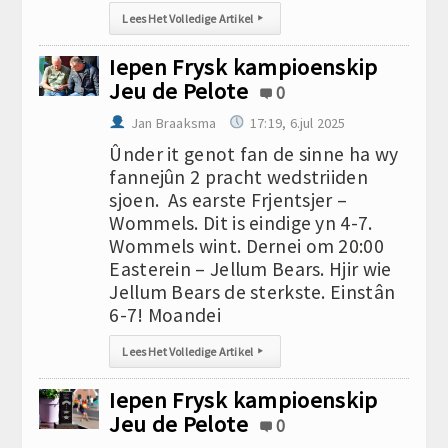
Lees Het Volledige Artikel
▸
Iepen Frysk kampioenskip
Jeu de Pelote
0
Jan Braaksma
17:19, 6.jul 2025
Ûnder it genot fan de sinne ha wy
fannejûn 2 pracht wedstriiden
sjoen. As earste Frjentsjer –
Wommels. Dit is eindige yn 4-7.
Wommels wint. Dernei om 20:00
Easterein – Jellum Bears. Hjir wie
Jellum Bears de sterkste. Einstân
6-7! Moandei
Lees Het Volledige Artikel
▸
Iepen Frysk kampioenskip
Jeu de Pelote
0