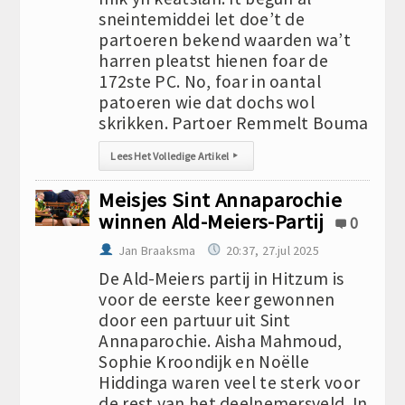
sneintemiddei let doe’t de
partoeren bekend waarden wa’t
harren pleatst hienen foar de
172ste PC. No, foar in oantal
patoeren wie dat dochs wol
skrikken. Partoer Remmelt Bouma
Lees Het Volledige Artikel
▸
Meisjes Sint Annaparochie
winnen Ald-Meiers-Partij
0
Jan Braaksma
20:37, 27.jul 2025
De Ald-Meiers partij in Hitzum is
voor de eerste keer gewonnen
door een partuur uit Sint
Annaparochie. Aisha Mahmoud,
Sophie Kroondijk en Noëlle
Hiddinga waren veel te sterk voor
de rest van het deelnemersveld. In