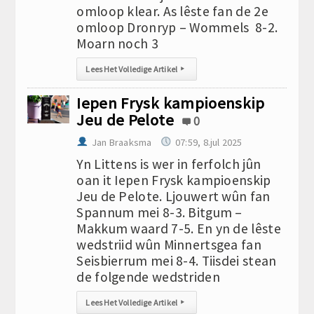
omloop klear. As lêste fan de 2e
omloop Dronryp – Wommels 8-2.
Moarn noch 3
Lees Het Volledige Artikel
▸
Iepen Frysk kampioenskip
Jeu de Pelote
0
Jan Braaksma
07:59, 8.jul 2025
Yn Littens is wer in ferfolch jûn
oan it Iepen Frysk kampioenskip
Jeu de Pelote. Ljouwert wûn fan
Spannum mei 8-3. Bitgum –
Makkum waard 7-5. En yn de lêste
wedstriid wûn Minnertsgea fan
Seisbierrum mei 8-4. Tiisdei stean
de folgende wedstriden
Lees Het Volledige Artikel
▸