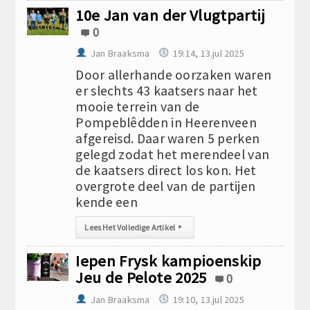
10e Jan van der Vlugtpartij
0
Jan Braaksma
19:14, 13.jul 2025
Door allerhande oorzaken waren
er slechts 43 kaatsers naar het
mooie terrein van de
Pompeblêdden in Heerenveen
afgereisd. Daar waren 5 perken
gelegd zodat het merendeel van
de kaatsers direct los kon. Het
overgrote deel van de partijen
kende een
Lees Het Volledige Artikel
▸
Iepen Frysk kampioenskip
Jeu de Pelote 2025
0
Jan Braaksma
19:10, 13.jul 2025