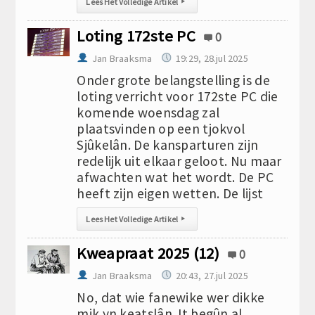
Lees Het Volledige Artikel
▸
Loting 172ste PC
0
Jan Braaksma
19:29, 28.jul 2025
Onder grote belangstelling is de
loting verricht voor 172ste PC die
komende woensdag zal
plaatsvinden op een tjokvol
Sjûkelân. De kansparturen zijn
redelijk uit elkaar geloot. Nu maar
afwachten wat het wordt. De PC
heeft zijn eigen wetten. De lijst
Lees Het Volledige Artikel
▸
Kweapraat 2025 (12)
0
Jan Braaksma
20:43, 27.jul 2025
No, dat wie fanewike wer dikke
mik yn keatslân. It begûn al