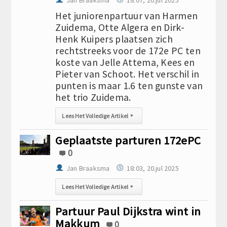
Jan Braaksma
18:07, 20.jul 2025
Het juniorenpartuur van Harmen
Zuidema, Otte Algera en Dirk-
Henk Kuipers plaatsen zich
rechtstreeks voor de 172e PC ten
koste van Jelle Attema, Kees en
Pieter van Schoot. Het verschil in
punten is maar 1.6 ten gunste van
het trio Zuidema.
Lees Het Volledige Artikel
▸
Geplaatste parturen 172ePC
0
Jan Braaksma
18:03, 20.jul 2025
Lees Het Volledige Artikel
▸
Partuur Paul Dijkstra wint in
Makkum
0