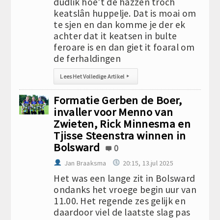
dúdlik hoe’t de hazzen troch
keatslân huppelje. Dat is moai om
te sjen en dan komme je der ek
achter dat it keatsen in bulte
feroare is en dan giet it foaral om
de ferhaldingen
Lees Het Volledige Artikel
▸
Formatie Gerben de Boer,
invaller voor Menno van
Zwieten, Rick Minnesma en
Tjisse Steenstra winnen in
Bolsward
0
Jan Braaksma
20:15, 13.jul 2025
Het was een lange zit in Bolsward
ondanks het vroege begin uur van
11.00. Het regende zes gelijk en
daardoor viel de laatste slag pas