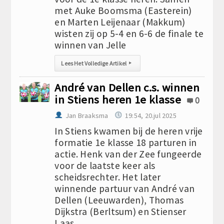
met Auke Boomsma (Easterein)
en Marten Leijenaar (Makkum)
wisten zij op 5-4 en 6-6 de finale te
winnen van Jelle
Lees Het Volledige Artikel
▸
André van Dellen c.s. winnen
in Stiens heren 1e klasse
0
Jan Braaksma
19:54, 20.jul 2025
In Stiens kwamen bij de heren vrije
formatie 1e klasse 18 parturen in
actie. Henk van der Zee fungeerde
voor de laatste keer als
scheidsrechter. Het later
winnende partuur van André van
Dellen (Leeuwarden), Thomas
Dijkstra (Berltsum) en Stienser
Laas