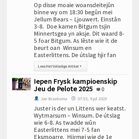
Op disse moaie woansdeitejûn
binne wy om 18:30 begûn mei
Jellum Bears – Ljouwert. Einstân
3-8. Doe kamen Bitgum tsjin
Minnertsgea yn aksje. Dit waard 8-
5 foar Bitgum. As lêste wie it de
beurt oan Winsum en
Easterlittens. De útslag hjir fan
Lees Het Volledige Artikel
▸
Iepen Frysk kampioenskip
Jeu de Pelote 2025
0
Jan Braaksma
07:53, 9.jul 2025
Juster is der un Littens wer keatst.
Wytmarsum – Winsum. De útslag
wie 6-8. As twadde wûn
Easterlittens mei 7-5 fan
Eksmoarre. Hjirmei wie de 1e