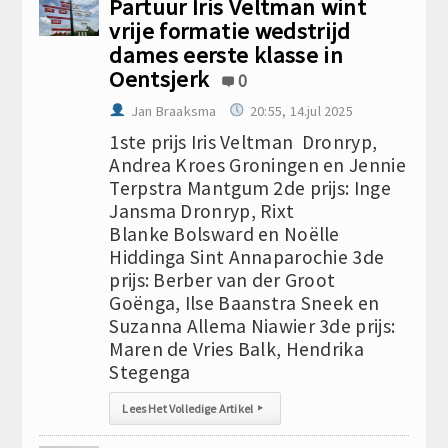
Partuur Iris Veltman wint
vrije formatie wedstrijd
dames eerste klasse in
Oentsjerk
0
Jan Braaksma
20:55, 14.jul 2025
1ste prijs Iris Veltman Dronryp,
Andrea Kroes Groningen en Jennie
Terpstra Mantgum 2de prijs: Inge
Jansma Dronryp, Rixt
Blanke Bolsward en Noëlle
Hiddinga Sint Annaparochie 3de
prijs: Berber van der Groot
Goënga, Ilse Baanstra Sneek en
Suzanna Allema Niawier 3de prijs:
Maren de Vries Balk, Hendrika
Stegenga
Lees Het Volledige Artikel
▸