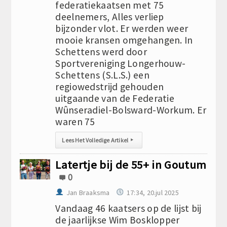
federatiekaatsen met 75
deelnemers, Alles verliep
bijzonder vlot. Er werden weer
mooie kransen omgehangen. In
Schettens werd door
Sportvereniging Longerhouw-
Schettens (S.L.S.) een
regiowedstrijd gehouden
uitgaande van de Federatie
Wûnseradiel-Bolsward-Workum. Er
waren 75
Lees Het Volledige Artikel
▸
Latertje bij de 55+ in Goutum
0
Jan Braaksma
17:34, 20.jul 2025
Vandaag 46 kaatsers op de lijst bij
de jaarlijkse Wim Bosklopper