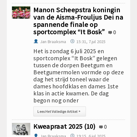
Manon Scheepstra koningin
van de Aisma-Frouljus Dei na
spannende finale op
sportcomplex “It Bosk”
0
Jan Braaksma
15:31, 7.jul 2025
Het is zondag 6 juli 2025 en
sportcomplex “It Bosk” gelegen
tussen de dorpen Beetgum en
Beetgumermolen vormde op deze
dag het strijd toneel waar de
dames hoofdklas en dames 1ste
klas in actie kwamen. De dag
begon nog onder
Lees Het Volledige Artikel
▸
Kweapraat 2025 (10)
0
Jan Braaksma
19:15, 6.jul 2025