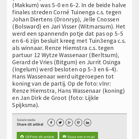
(Makkum) was 5-0 en 6-2. In de beide halve
finales streden Corné Tuinenga c.s. tegen
Johan Diertens (Dronryp), Jelle Cnossen
(Bolsward) en Jari Visser (Witmarsum). Het
werd een spannendn potje dat pas op 5-5
en 6-6 zijn besluit kreeg met Tuin3enga c.s.
als winnaar. Renze Hiemstra c.s. tegen
partuur 12 Wytze Wassenaar (Berltsum),
Gerard de Vries (Bitgum) en Jurrit Osinga
(Ingelum) werd besloten op 5-3 en 6-4).
Hans Wassenaar werd uitgeroepen tot
koning van de partij. Op de foto: vlnr:
Renze Hiemstra, Hans Wassenaar (koning)
en Jan Dirk de Groot (foto: Lijkle
Spijksma).
Sociale media





Share dit artikel
Of Print dit artikel
Stuur een e-mail

✉