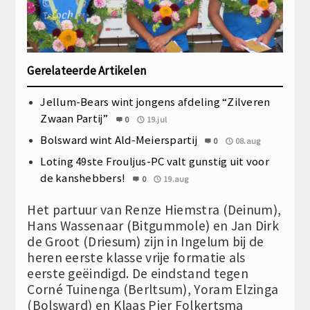
Gerelateerde Artikelen
Jellum-Bears wint jongens afdeling “Zilveren
Zwaan Partij”
0
19.jul
Bolsward wint Ald-Meierspartij
0
08.aug
Loting 49ste Frouljus-PC valt gunstig uit voor
de kanshebbers!
0
19.aug
Het partuur van Renze Hiemstra (Deinum),
Hans Wassenaar (Bitgummole) en Jan Dirk
de Groot (Driesum) zijn in Ingelum bij de
heren eerste klasse vrije formatie als
eerste geëindigd. De eindstand tegen
Corné Tuinenga (Berltsum), Yoram Elzinga
(Bolsward) en Klaas Pier Folkertsma