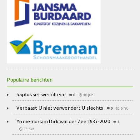
Populaire berichten
55plus set wer út ein!
0
30.jun
Verbaast U niet verwondert U slechts
0
5.feb
Yn memoriam Dirk van der Zee 1937-2020
1
13.okt