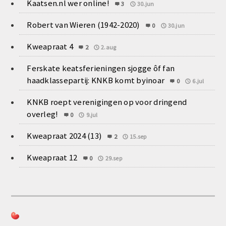
Kaatsen.nl wer online!
3
30.jun
Robert van Wieren (1942-2020)
0
30.jun
Kweapraat 4
2
2.aug
Ferskate keatsferieningen sjogge ôf fan
haadklassepartij: KNKB komt byinoar
0
6.jul
KNKB roept verenigingen op voor dringend
overleg!
0
9.jul
Kweapraat 2024 (13)
2
15.sep
Kweapraat 12
0
29.sep