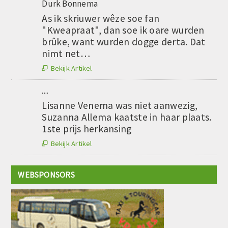
Durk Bonnema
As ik skriuwer wêze soe fan
"Kweapraat", dan soe ik oare wurden
brûke, want wurden dogge derta. Dat
nimt net…
Bekijk Artikel

....
Lisanne Venema was niet aanwezig,
Suzanna Allema kaatste in haar plaats.
1ste prijs herkansing
Bekijk Artikel

WEBSPONSORS