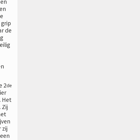
 en
ten
le
 grip
ar de
og
ilig
en
e 2
de
ier
. Het
 Zij
het
ijven
zij
 een