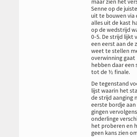
maar zien het ver
Senne op de juis
uit te bouwen via 
alles uit de kast h
op de wedstrijd wa
0-5. De strijd lijk
een eerst aan de z
weet te stellen me
overwinning gaat D
hebben daar een 
tot de ½ finale.
De tegenstand voo
lijst waarin het s
de strijd aanging 
eerste bordje aan 
gingen vervolgens
onderlinge verschi
het proberen en h
geen kans zien om 