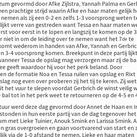
zum gevormd door Afke Zijlstra, Yannah Palma en Ger
en prachtige strijd waarin Afke en haar maten gelijk h
e nemen als zij een 0-2 en zelfs 1-3 voorsprong weten t
blijkt verre van gestreden want Tessa en haar maten w
st voor eerst in te lopen en langszij te komen op de 3
er niet in om de leiding over te nemen want het 7
te
de
 komt wederom in handen van Afke, Yannah en Gerbri
n 3-4 voorsprong komen. Breekpunt in deze partij lijk
 wanneer Tessa de opslag mag verzorgen maar zij de bal
ee geeft waardoor hij voor het perk beland. Door
n de formatie Noa en Tessa ruilen van opslag en Rixt
lag nog even over proberen zij het tij te keren. Zij we
it het vuur te slepen voordat Gerbrich de winst veilig 
de bal tot in het perk weet te retourneren op de 4-5 en 
uur werd deze dag gevormd door Annet de Haan en Ir
 stonden in hun eerste partij van de dag tegenover het
m met Lieke Tuinier, Anouk Smink en Larissa Smink. 
een gras overgroeien en gaan voortvarend van start en z
lijk via de 1-0 afstand te nemen. Lieke en haar maten