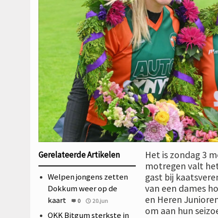
Het is zondag 3 m
Gerelateerde Artikelen
motregen valt het
Welpen jongens zetten
gast bij kaatsvere
van een dames hoo
Dokkum weer op de
en Heren Juniore
kaart
0
20.jun
om aan hun seizoen
OKK Bitgum sterkste in