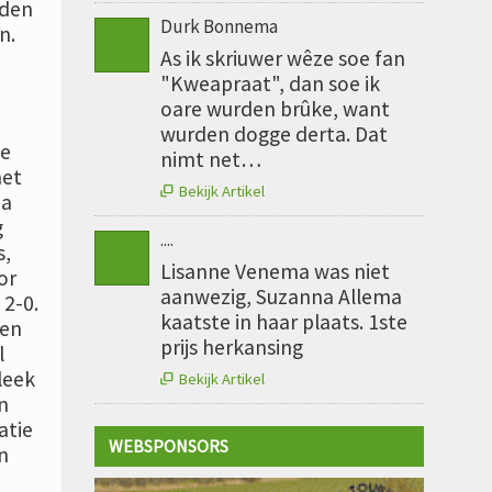
jden
Durk Bonnema
n.
As ik skriuwer wêze soe fan
"Kweapraat", dan soe ik
oare wurden brûke, want
wurden dogge derta. Dat
te
nimt net…
met
Bekijk Artikel

ia
g
....
s,
Lisanne Venema was niet
or
aanwezig, Suzanna Allema
 2-0.
kaatste in haar plaats. 1ste
oen
prijs herkansing
l
leek
Bekijk Artikel

n
atie
WEBSPONSORS
n