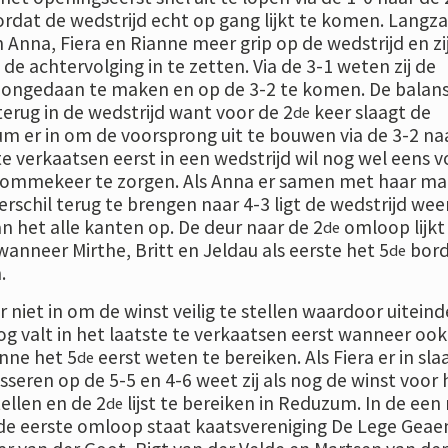
oordat de wedstrijd echt op gang lijkt te komen. Lang
 Anna, Fiera en Rianne meer grip op de wedstrijd en zi
e achtervolging in te zetten. Via de 3-1 weten zij de
 ongedaan te maken en op de 3-2 te komen. De balan
terug in de wedstrijd want voor de 2
keer slaagt de
de
um er in om de voorsprong uit te bouwen via de 3-2 na
e verkaatsen eerst in een wedstrijd wil nog wel eens v
 ommekeer te zorgen. Als Anna er samen met haar m
erschil terug te brengen naar 4-3 ligt de wedstrijd wee
n het alle kanten op. De deur naar de 2
omloop lijkt 
de
 wanneer Mirthe, Britt en Jeldau als eerste het 5
bord
de
.
r niet in om de winst veilig te stellen waardoor uiteinde
nog valt in het laatste te verkaatsen eerst wanneer ook
anne het 5
eerst weten te bereiken. Als Fiera er in sla
de
seren op de 5-5 en 4-6 weet zij als nog de winst voor
tellen en de 2
lijst te bereiken in Reduzum. In de een
de
n de eerste omloop staat kaatsvereniging De Lege Geaen