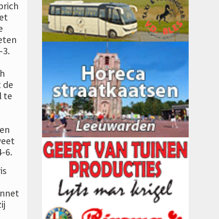
brich
et
e
eten
-3.
ch
t de
 te
ten
weet
4-6.
is
Annet
ij