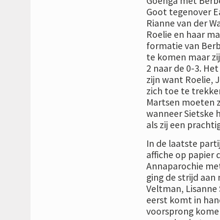
Goënga met Berber
Goot tegenover Ea
Rianne van der Wa
Roelie en haar m
formatie van Berbe
te komen maar zij
2 naar de 0-3. Het 
zijn want Roelie, 
zich toe te trekk
Martsen moeten zi
wanneer Sietske h
als zij een prachti
In de laatste parti
affiche op papier d
Annaparochie met
ging de strijd aan 
Veltman, Lisanne 
eerst komt in han
voorsprong komen.