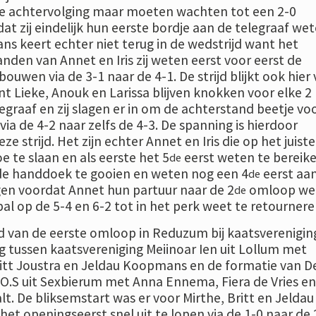
de achtervolging maar moeten wachten tot een 2-0
t zij eindelijk hun eerste bordje aan de telegraaf we
ns keert echter niet terug in de wedstrijd want het
n handen van Annet en Iris zij weten eerst voor eerst de
bouwen via de 3-1 naar de 4-1. De strijd blijkt ook hier 
t Lieke, Anouk en Larissa blijven knokken voor elke 2
graaf en zij slagen er in om de achterstand beetje vo
 via de 4-2 naar zelfs de 4-3. De spanning is hierdoor
eze strijd. Het zijn echter Annet en Iris die op het juiste
te slaan en als eerste het 5
eerst weten te bereike
de
e handdoek te gooien en weten nog een 4
eerst aa
de
gen voordat Annet hun partuur naar de 2
omloop wee
de
 bal op de 5-4 en 6-2 tot in het perk weet te retournere
d van de eerste omloop in Reduzum bij kaatsverenigin
g tussen kaatsvereniging Meiinoar Ien uit Lollum met
ritt Joustra en Jeldau Koopmans en de formatie van D
.O.S uit Sexbierum met Anna Ennema, Fiera de Vries en
t. De bliksemstart was er voor Mirthe, Britt en Jeldau
het openingseerst snel uit te lopen via de 1-0 naar de 