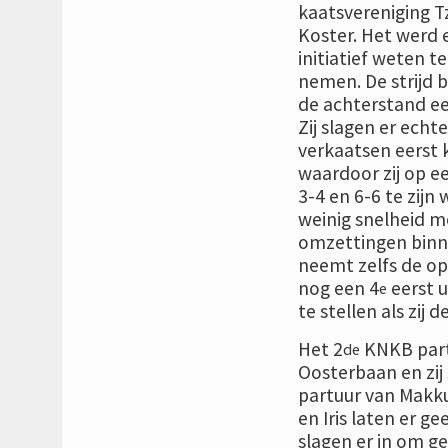
kaatsvereniging T
Koster. Het werd e
initiatief weten t
nemen. De strijd 
de achterstand eer
Zij slagen er echt
verkaatsen eerst
waardoor zij op ee
3-4 en 6-6 te zijn
weinig snelheid m
omzettingen binne
neemt zelfs de ops
nog een 4
eerst u
e
te stellen als zij 
Het 2
KNKB part
de
Oosterbaan en zij
partuur van Makku
en Iris laten er g
slagen er in om ge