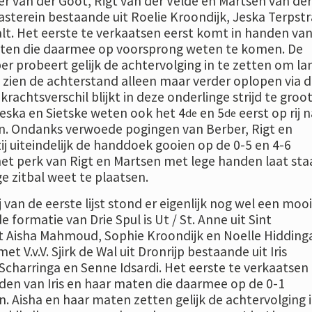
 van der Goot, Rigt van der Velde en Martsen van der
sterein bestaande uit Roelie Kroondijk, Jeska Terpstr
lt. Het eerste te verkaatsen eerst komt in handen va
aten die daarmee op voorsprong weten te komen. De
r probeert gelijk de achtervolging in te zetten om lan
 zien de achterstand alleen maar verder oplopen via d
krachtsverschil blijkt in deze onderlinge strijd te groot
Jeska en Sietske weten ook het 4
en 5
eerst op rij 
de
de
en. Ondanks verwoede pogingen van Berber, Rigt en
j uiteindelijk de handdoek gooien op de 0-5 en 4-6
et perk van Rigt en Martsen met lege handen laat sta
ge zitbal weet te plaatsen.
j van de eerste lijst stond er eigenlijk nog wel een mooi
e formatie van Drie Spul is Ut / St. Anne uit Sint
 Aisha Mahmoud, Sophie Kroondijk en Noelle Hidding
met V.v.V. Sjirk de Wal uit Dronrijp bestaande uit Iris
Scharringa en Senne Idsardi. Het eerste te verkaatsen
den van Iris en haar maten die daarmee op de 0-1
 Aisha en haar maten zetten gelijk de achtervolging 