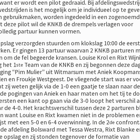
want er wordt een pilot gedraaid. Bij afdelingswedstri
wedstrijden is het mogelijk om je individueel op te geve
van gebruikmaken, worden ingedeeld in een zogenoemd
 deze pilot wil de KNKB de drempels verlagen voor
volledig partuur kunnen vormen.
pslag verzorgden stuurden om klokslag 10:00 de eers
rken. Er gingen 13 partuur waarvan 2 KNKB parturen 
an om de fel begeerde kransen. Louise Krol en Rixt Wijn
 het 1
Team van de KNKB en zij begonnen deze da
ste
iging “Pim Mulier” uit Witmarsum met Aniek Koopman
en en Froukje Westgeest. De vliegende start was er vo
 zij weten gelijk via de 1-0 een gaatje te slaan naar de
e pogingen van Aniek en haar maten om het tij te d
rsten een kant op gaan via de 3-0 loopt het verschil a
r de 4-0. Het krachtsverschil tussen deze 2 parturen b
zijn want Louise en Rixt kwamen niet in de problemen e
ijst met een 5-0 en 6-4 overwinning. In de 2
confront
de
de afdeling Bolsward met Tessa Westra, Rixt Blanke e
e opslag en zij stonden tegenover de formatie van