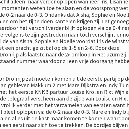
schil alleen maar verder oplopen wanneer Iris, Lisanne
te momenten weten toe te slaan en de voorsprong we
de 0-2 naar de 0-3. Ondanks dat Aisha, Sophie en Noel
alen om het tij te doen kantelen krijgen zij niet genoeg
ardoor het verschil verder blijft oplopen via de 0-4 na
t vervolgens te zijn gestreden maar toch verschijnt er n
ijde van Aisha, Sophie en Noelle voordat Iris de winst ve
t een prachtige zitbal op de 1-5 en 2-6. Door deze
ronrijp als laatste naar de 2
omloop in Reduzum zij
e
staand nummer waardoor zij een vrije doorgang hebb
r Dronrijp zal moeten komen uit de eerste partij op d
taan gebleven Makkum 2 met Mare Dijkstra en Indy Tuin
met het eerste KNKB partuur Louise Krol en Rixt Wijnia
de telegraaf verscheen aan de zijde van Louise en Rixt.
 vrolijk verder met het verzamelen van eersten want 
l bleef oplopen via de 0-2 naar de 0-3. Mare en Indy bl
alen alles uit de kast maar komen te komen waardoor 
een eerst naar zich toe te trekken. De bordjes blijven