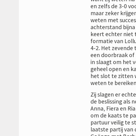
en zelfs de 3-0 v
maar zeker krijgen
weten met succes d
achterstand bijna
keert echter niet 
formatie van Loll
4-2. Het zevende t
een doorbraak of
in slaagt om het v
geheel open en ka
het slot te zitten
weten te bereiken
Zij slagen er echte
de beslissing als 
Anna, Fiera en Ri
om de kaats te pas
partuur veilig te s
laatste partij va