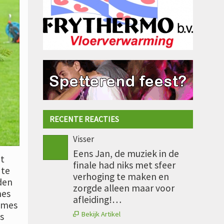
RECENTE REACTIES
Visser
Eens Jan, de muziek in de
t
finale had niks met sfeer
 te
verhoging te maken en
den
zorgde alleen maar voor
mes
afleiding!…
ames
Bekijk Artikel
s
