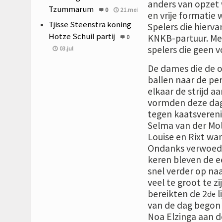
anders van opzet 
Tzummarum
0
21.mei
en vrije formatie 
Tjisse Steenstra koning
Spelers die hier
Hotze Schuil partij
KNKB-partuur. Met
0
spelers die geen 
03.jul
De dames die de o
ballen naar de pe
elkaar de strijd a
vormden deze dag
tegen kaatsveren
Selma van der Mol
Louise en Rixt want
Ondanks verwoedd
keren bleven de ee
snel verder op naa
veel te groot te 
bereikten de 2
l
de
van de dag begon 
Noa Elzinga aan d