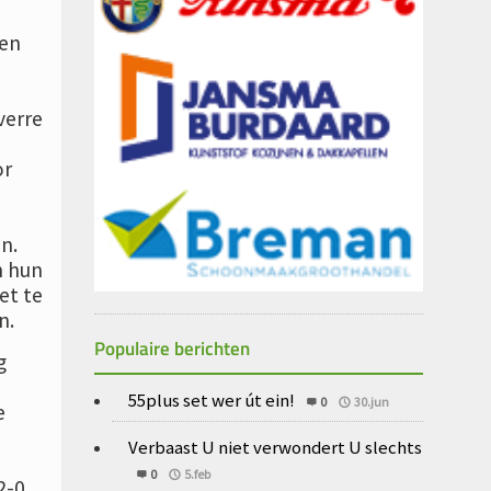
ten
verre
or
n.
n hun
t te
n.
Populaire berichten
g
55plus set wer út ein!
0
30.jun
e
Verbaast U niet verwondert U slechts
0
5.feb
2-0