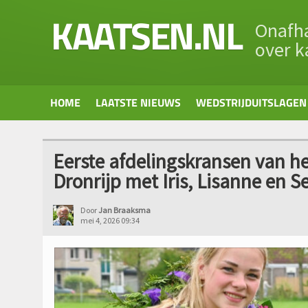
KAATSEN.NL
Onafha
over k
HOME
LAATSTE NIEUWS
WEDSTRIJDUITSLAGEN
Eerste afdelingskransen van het
Dronrijp met Iris, Lisanne en 
Door
Jan Braaksma
mei 4, 2026 09:34