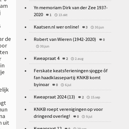
zaam
Yn memoriam Dirk van der Zee 1937-
j
2020
1
13.okt
s
Kaatsen.nl wer online!
3
30.jun
ar de
Robert van Wieren (1942-2020)
0
oor
30.jun
aten
Kweapraat 4
r
2
2.aug
in
Ferskate keatsferieningen sjogge ôf
je
fan haadklassepartij: KNKB komt
byinoar
0
6.jul
lijk
Kweapraat 2024 (13)
2
15.sep
agt
KNKB roept verenigingen op voor
 hun
 na
dringend overleg!
0
9.jul
 uit
Kweapraat 12
0
29.sep