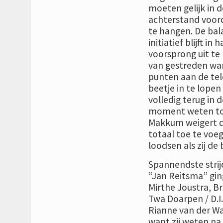
moeten gelijk in 
achterstand voorda
te hangen. De bala
initiatief blijft i
voorsprong uit te 
van gestreden wan
punten aan de tele
beetje in te lopen
volledig terug in d
moment weten toe 
Makkum weigert d
totaal toe te voe
loodsen als zij de
Spannendste strij
“Jan Reitsma” gin
Mirthe Joustra, B
Twa Doarpen / D.I
Rianne van der Wal
want zij weten na 