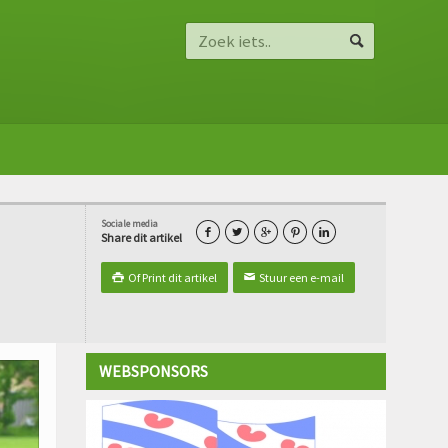
Sociale media





Share dit artikel
Of Print dit artikel
Stuur een e-mail

✉
WEBSPONSORS