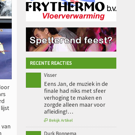
RECENTE REACTIES
Visser
Eens Jan, de muziek in de
door
finale had niks met sfeer
ars
verhoging te maken en
rd
zorgde alleen maar voor
ijst
afleiding!…
Bekijk Artikel

e van
n
Durk Bonnema