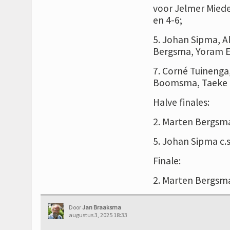
voor Jelmer Miede
en 4-6;
5. Johan Sipma, A
Bergsma, Yoram El
7. Corné Tuinenga
Boomsma, Taeke T
Halve finales:
2. Marten Bergsma c
5. Johan Sipma c.s
Finale:
2. Marten Bergsma 
Door
Jan Braaksma
augustus 3, 2025 18:33