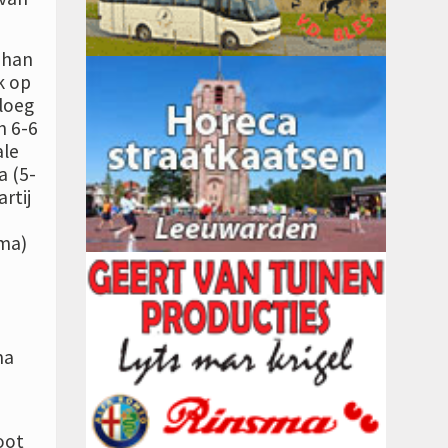
ohan
k op
loeg
n 6-6
ale
 (5-
rtij
tma)
ma
oot