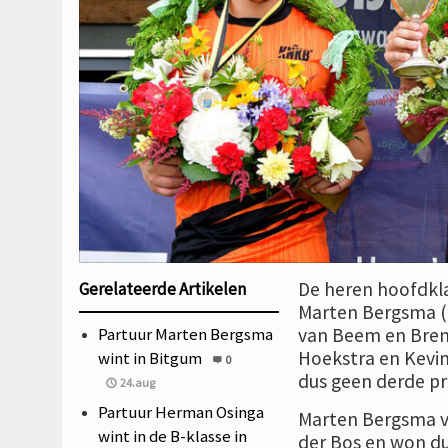
De heren hoofdkla
Gerelateerde Artikelen
Marten Bergsma (d
Partuur Marten Bergsma
van Beem en Brent
Hoekstra en Kevin-
wint in Bitgum
0
dus geen derde pri
24.aug
Partuur Herman Osinga
Marten Bergsma ver
wint in de B-klasse in
der Bos en won du