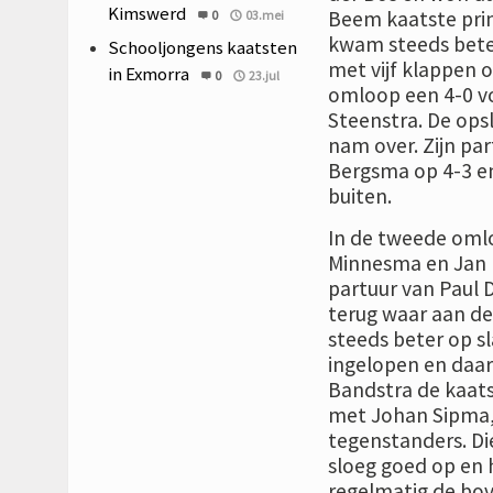
Kimswerd
Beem kaatste pr
0
03.mei
kwam steeds beter 
Schooljongens kaatsten
met vijf klappen 
in Exmorra
0
23.jul
omloop een 4-0 vo
Steenstra. De opsl
nam over. Zijn pa
Bergsma op 4-3 en 
buiten.
In de tweede omlo
Minnesma en Jan 
partuur van Paul D
terug waar aan d
steeds beter op s
ingelopen en daar
Bandstra de kaats
met Johan Sipma, 
tegenstanders. Di
sloeg goed op en 
regelmatig de bov