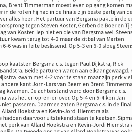
ima, Brent Timmerman moest even op gang komen m
in de rol en hij had in de finale zijn beste partij van d
over alles heen. Het partuur van Bergsma pakte in de e
orsprong tegen Steven Koster, Gerben de Boer en Tji
ag van Koster liep niet en die van Bergsma wel. Steen
rtuur kwam terug tot 4-3 maar de zitbal van Marten
6-6 was in feite beslissend. Op 5-3 en 6-0 sloeg Steen
op kaatsten Bergsma c.s. tegen Paul Dijkstra, Rick
Bandstra. Beide parturen waren aan elkaar gewaagd. 
ijkstra kwam met 4-2 voor te staan maar zijn perk viel
e andere kant Jorn-Lars van Beem en Brent Timmerm
lag kwamen. De achterstand werd door Bergsma c.s.
na was het er-op-en-er-over. Op 5-4 en 6-4 kon Jan
 niet passeren. Daarmee zaten Bergsma c.s. in de final
Allard Hoekstra en Kevin-Jordi Hiemstra als
e hadden daarvoor uitstekend staan te kaatsen. Sipm
het perk van Allard Hoekstra en Kevin-Jordi Hiemstra
enlijn. De tweede opslag van Allard Hoekstra was ook