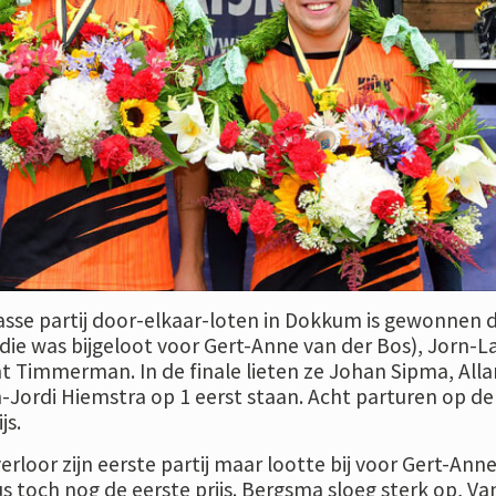
sse partij door-elkaar-loten in Dokkum is gewonnen 
ie was bijgeloot voor Gert-Anne van der Bos), Jorn-L
 Timmerman. In de finale lieten ze Johan Sipma, Alla
Jordi Hiemstra op 1 eerst staan. Acht parturen op de l
js.
loor zijn eerste partij maar lootte bij voor Gert-Ann
s toch nog de eerste prijs. Bergsma sloeg sterk op, Va