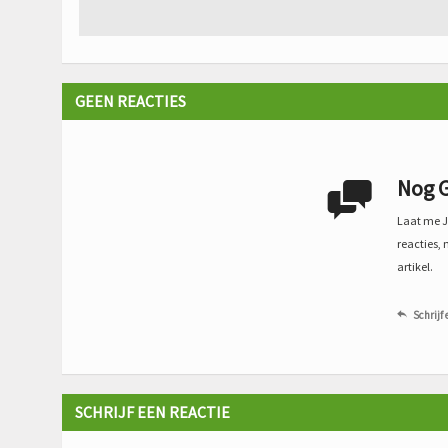
GEEN REACTIES
Nog G

Laat me Je
reacties, 
artikel.
Schrijf 

SCHRIJF EEN REACTIE