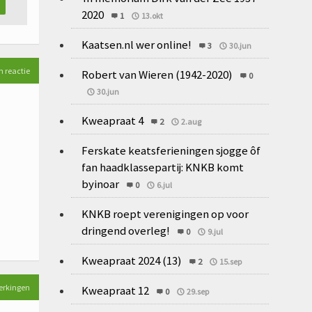
2020
1
13.okt
Kaatsen.nl wer online!
3
30.jun
n reactie
Robert van Wieren (1942-2020)
0
30.jun
Kweapraat 4
2
2.aug
Ferskate keatsferieningen sjogge ôf
fan haadklassepartij: KNKB komt
byinoar
0
6.jul
KNKB roept verenigingen op voor
dringend overleg!
0
9.jul
Kweapraat 2024 (13)
2
15.sep
erkingen
Kweapraat 12
0
29.sep