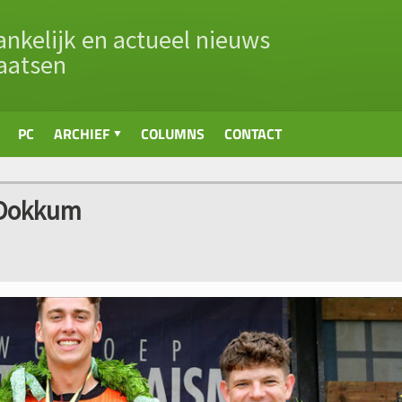
nkelijk en actueel nieuws
aatsen
PC
ARCHIEF
COLUMNS
CONTACT
 Dokkum