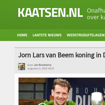
KAATSEN.NL
Onafha
over k
HOME
LAATSTE NIEUWS
WEDSTRIJDUITSLAGEN
Jorn Lars van Beem koning in
Door
Jan Braaksma
augustus 3, 2025 18:33