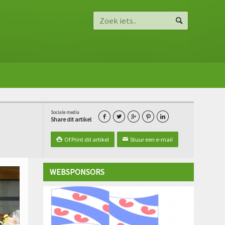
Sociale media





Share dit artikel
Of Print dit artikel
Stuur een e-mail

✉
WEBSPONSORS