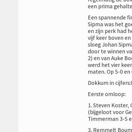
een prima gehalte
Een spannende fi
Sipma was het goe
en zijn perk had 
vijf keer boven en
sloeg Johan Sipma 
door te winnen v
2) en van Auke Bo
werd het vier keer
maten. Op 5-0 en 
Dokkum in cijfer
Eerste omloop:
1. Steven Koster,
(bijgeloot voor G
Timmerman 3-5 en
3. Remmelt Bouma,