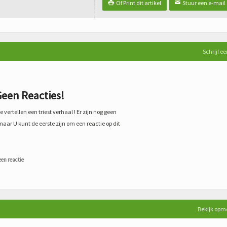
Of Print dit artikel
Stuur een e-mail

✉
Schrijf ee
een Reacties!
 vertellen een triest verhaal ! Er zijn nog geen
maar U kunt de eerste zijn om een reactie op dit
een reactie
Bekijk opm