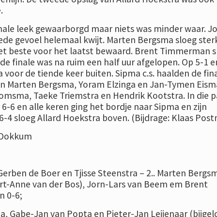
.
nale leek gewaarborgd maar niets was minder waar. J
de gevoel helemaal kwijt. Marten Bergsma sloeg ster
het beste voor het laatst bewaard. Brent Timmerman s
 de finale was na ruim een half uur afgelopen. Op 5-1 e
voor de tiende keer buiten. Sipma c.s. haalden de fin
an Marten Bergsma, Yoram Elzinga en Jan-Tymen Eisma
omsma, Taeke Triemstra en Hendrik Kootstra. In die pa
 6-6 en alle keren ging het bordje naar Sipma en zijn
6-4 sloeg Allard Hoekstra boven. (Bijdrage: Klaas Pos
s:Dokkum
 Gerben de Boer en Tjisse Steenstra – 2.. Marten Bergs
ert-Anne van der Bos), Jorn-Lars van Beem em Brent
 0-6;
 Gabe-Jan van Popta en Pieter-Jan Leijenaar (bijgel