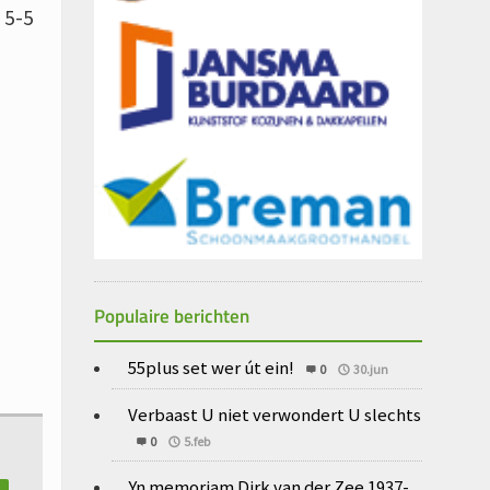
 5-5
Populaire berichten
55plus set wer út ein!
0
30.jun
Verbaast U niet verwondert U slechts
0
5.feb
Yn memoriam Dirk van der Zee 1937-