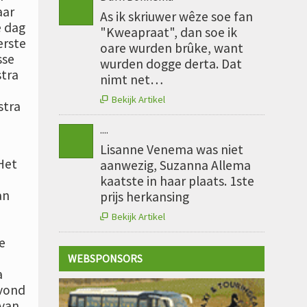
aar
As ik skriuwer wêze soe fan
e dag
"Kweapraat", dan soe ik
erste
oare wurden brûke, want
sse
wurden dogge derta. Dat
stra
nimt net…
Bekijk Artikel

stra
....
Lisanne Venema was niet
Het
aanwezig, Suzanna Allema
kaatste in haar plaats. 1ste
an
prijs herkansing
Bekijk Artikel

e
WEBSPONSORS
a
 vond
 van