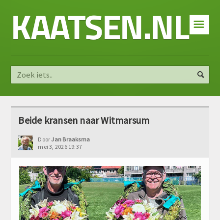
KAATSEN.NL
☰
Beide kransen naar Witmarsum
Door
Jan Braaksma
mei 3, 2026 19:37