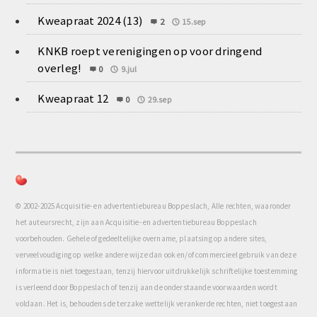
Kweapraat 2024 (13)
2
15.sep
KNKB roept verenigingen op voor dringend
overleg!
0
9.jul
Kweapraat 12
0
29.sep
© 2002-2025 Acquisitie- en advertentiebureau Boppeslach, Alle rechten, waaronder
het auteursrecht, zijn aan Acquisitie- en advertentiebureau Boppeslach
voorbehouden. Gehele of gedeeltelijke overname, plaatsing op andere sites,
verveelvoudiging op welke andere wijze dan ook en/of commercieel gebruik van deze
informatie is niet toegestaan, tenzij hiervoor uitdrukkelijk schriftelijke toestemming
is verleend door Boppeslach of tenzij aan de onderstaande voorwaarden wordt
voldaan. Het is, behoudens de terzake wettelijk verankerde rechten, niet toegestaan