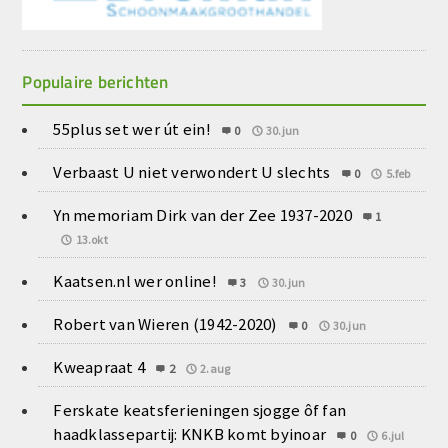
Populaire berichten
55plus set wer út ein!
0
30.jun
Verbaast U niet verwondert U slechts
0
5.feb
Yn memoriam Dirk van der Zee 1937-2020
1
13.okt
Kaatsen.nl wer online!
3
30.jun
Robert van Wieren (1942-2020)
0
30.jun
Kweapraat 4
2
2.aug
Ferskate keatsferieningen sjogge ôf fan
haadklassepartij: KNKB komt byinoar
0
6.jul