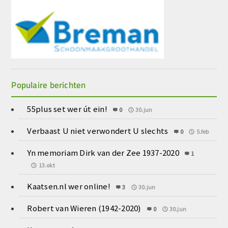
Populaire berichten
55plus set wer út ein!
0
30.jun
Verbaast U niet verwondert U slechts
0
5.feb
Yn memoriam Dirk van der Zee 1937-2020
1
13.okt
Kaatsen.nl wer online!
3
30.jun
Robert van Wieren (1942-2020)
0
30.jun