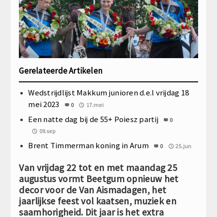
Gerelateerde Artikelen
Wedstrijdlijst Makkum junioren d.e.l vrijdag 18
mei 2023
0
17.mei
Een natte dag bij de 55+ Poiesz partij
0
09.sep
Brent Timmerman koning in Arum
0
25.jun
Van vrijdag 22 tot en met maandag 25
augustus vormt Beetgum opnieuw het
decor voor de Van Aismadagen, het
jaarlijkse feest vol kaatsen, muziek en
saamhorigheid. Dit jaar is het extra