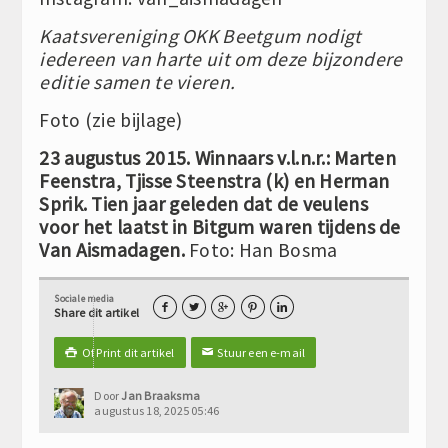
Kaatsvereniging OKK Beetgum nodigt
iedereen van harte uit om deze bijzondere
editie samen te vieren.
Foto (zie bijlage)
23 augustus 2015. Winnaars v.l.n.r.: Marten
Feenstra, Tjisse Steenstra (k) en Herman
Sprik. Tien jaar geleden dat de veulens
voor het laatst in Bitgum waren tijdens de
Van Aismadagen.
Foto: Han Bosma
Sociale media





Share dit artikel
Of Print dit artikel
Stuur een e-mail

✉
Door
Jan Braaksma
augustus 18, 2025 05:46