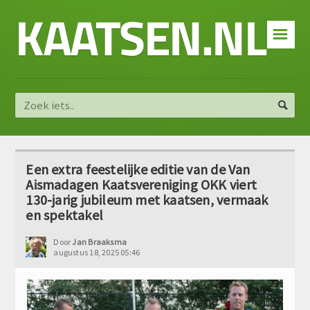
KAATSEN.NL
☰
Een extra feestelijke editie van de Van
Aismadagen Kaatsvereniging OKK viert
130-jarig jubileum met kaatsen, vermaak
en spektakel
Door
Jan Braaksma
augustus 18, 2025 05:46