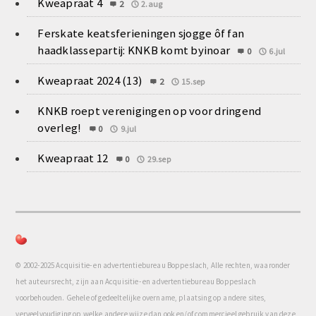
Kweapraat 4
2
2.aug
Ferskate keatsferieningen sjogge ôf fan
haadklassepartij: KNKB komt byinoar
0
6.jul
Kweapraat 2024 (13)
2
15.sep
KNKB roept verenigingen op voor dringend
overleg!
0
9.jul
Kweapraat 12
0
29.sep
© 2002-2025 Acquisitie- en advertentiebureau Boppeslach, Alle rechten, waaronder
het auteursrecht, zijn aan Acquisitie- en advertentiebureau Boppeslach
voorbehouden. Gehele of gedeeltelijke overname, plaatsing op andere sites,
verveelvoudiging op welke andere wijze dan ook en/of commercieel gebruik van deze