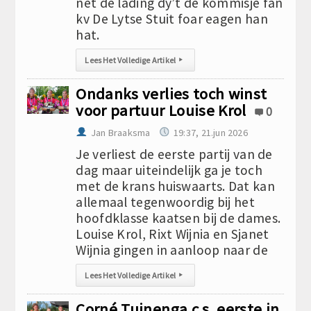
net de lading dy’t de kommisje fan
kv De Lytse Stuit foar eagen han
hat.
Lees Het Volledige Artikel
▸
Ondanks verlies toch winst
voor partuur Louise Krol
0
Jan Braaksma
19:37, 21.jun 2026
Je verliest de eerste partij van de
dag maar uiteindelijk ga je toch
met de krans huiswaarts. Dat kan
allemaal tegenwoordig bij het
hoofdklasse kaatsen bij de dames.
Louise Krol, Rixt Wijnia en Sjanet
Wijnia gingen in aanloop naar de
Lees Het Volledige Artikel
▸
Corné Tuinenga c.s. eerste in