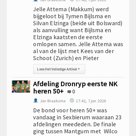
Jelle Attema (Makkum) werd
bijgeloot bij Tymen Bijlsma en
Silvan Elzinga (beide uit Bolsward)
als aanvulling want Bijlsma en
Elzinga kaatsten de eerste
omlopen samen. Jelle Attema was
al van de lijst met Kees van der
Schoot (Zurich) en Pieter
Lees Het Volledige Artikel
▸
Afdeling Dronryp eerste NK
heren 50+
0
Jan Braaksma
17:42, 7.jun 2026
De bond voor heren 50+ was
vandaag in Sexbierum waaraan 23
afdelingen meededen. De finale
ging tussen Mantgum met Wilco