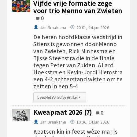
Vijfde vrije formatie zege
voor trio Menno van Zwieten
0
Jan Braaksma
20:01, 14.jun 2026
De heren hoofdklasse wedstrijd in
Stiens is gewonnen door Menno
van Zwieten, Rick Minnesma en
Tjisse Steenstra die in de finale
tegen Peter van Zuiden, Allard
Hoekstra en Kevin-Jordi Hiemstra
een 4-2 achterstand wisten om te
zetten in een 5-4
Lees Het Volledige Artikel
▸
Kweapraat 2026 (7)
0
Jan Braaksma
18:30, 14.jun 2026
Keatsen kin in feest wêze mar is