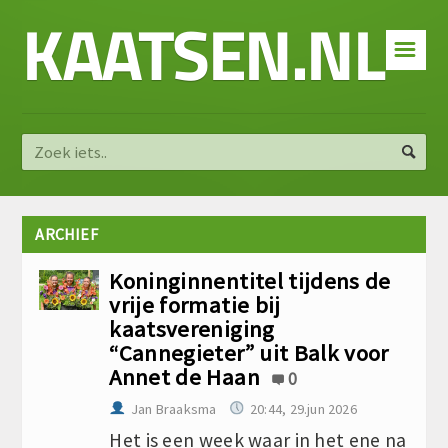
KAATSEN.NL
☰
ARCHIEF
Koninginnentitel tijdens de
vrije formatie bij
kaatsvereniging
“Cannegieter” uit Balk voor
Annet de Haan
0
Jan Braaksma
20:44, 29.jun 2026
Het is een week waar in het ene na