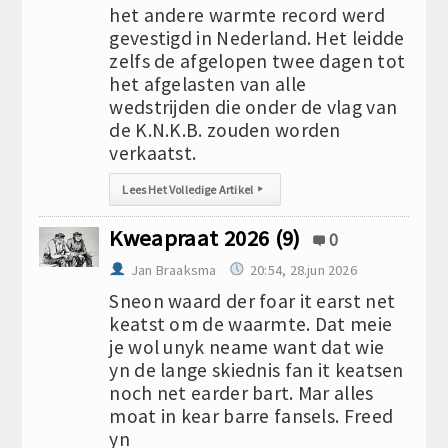
het andere warmte record werd
gevestigd in Nederland. Het leidde
zelfs de afgelopen twee dagen tot
het afgelasten van alle
wedstrijden die onder de vlag van
de K.N.K.B. zouden worden
verkaatst.
Lees Het Volledige Artikel
▸
Kweapraat 2026 (9)
0
Jan Braaksma
20:54, 28.jun 2026
Sneon waard der foar it earst net
keatst om de waarmte. Dat meie
je wol unyk neame want dat wie
yn de lange skiednis fan it keatsen
noch net earder bart. Mar alles
moat in kear barre fansels. Freed
yn