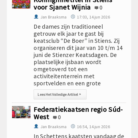
voor Sjanet Wijnia
0
Jan Braaksma
17:03, 14.jun 2026
De dames zijn traditioneel
getrouw elk jaar te gast bij
keatsclub “De Boer” in Stiens. Zij
organiseren dit jaar van 10 t/m 14
juni de Stienzer Keatsdagen. De
plaatselijke ijsbaan wordt
omgetoverd tot een
activiteitenterrein met
sportvelden en een grote
Lees Het Volledige Artikel
▸
Federatiekaatsen regio Súd-
West
0
Jan Braaksma
16:54, 14.jun 2026
In Schettens kaatsten vandaag de