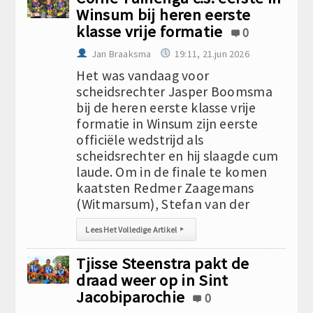
Winsum bij heren eerste
klasse vrije formatie
0
Jan Braaksma
19:11, 21.jun 2026
Het was vandaag voor
scheidsrechter Jasper Boomsma
bij de heren eerste klasse vrije
formatie in Winsum zijn eerste
officiële wedstrijd als
scheidsrechter en hij slaagde cum
laude. Om in de finale te komen
kaatsten Redmer Zaagemans
(Witmarsum), Stefan van der
Lees Het Volledige Artikel
▸
Tjisse Steenstra pakt de
draad weer op in Sint
Jacobiparochie
0