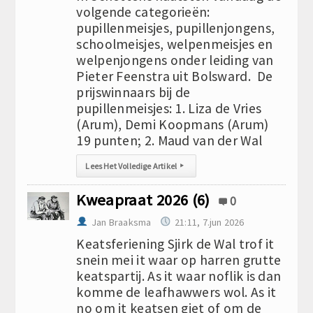
volgende categorieën:
pupillenmeisjes, pupillenjongens,
schoolmeisjes, welpenmeisjes en
welpenjongens onder leiding van
Pieter Feenstra uit Bolsward. De
prijswinnaars bij de
pupillenmeisjes: 1. Liza de Vries
(Arum), Demi Koopmans (Arum)
19 punten; 2. Maud van der Wal
Lees Het Volledige Artikel
▸
Kweapraat 2026 (6)
0
Jan Braaksma
21:11, 7.jun 2026
Keatsferiening Sjirk de Wal trof it
snein mei it waar op harren grutte
keatspartij. As it waar noflik is dan
komme de leafhawwers wol. As it
no om it keatsen giet of om de