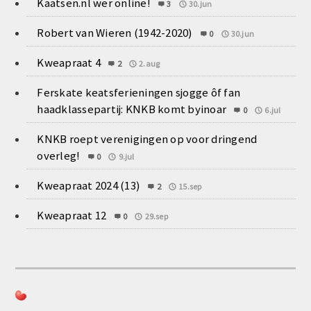
Kaatsen.nl wer online!
3
30.jun
Robert van Wieren (1942-2020)
0
30.jun
Kweapraat 4
2
2.aug
Ferskate keatsferieningen sjogge ôf fan
haadklassepartij: KNKB komt byinoar
0
6.jul
KNKB roept verenigingen op voor dringend
overleg!
0
9.jul
Kweapraat 2024 (13)
2
15.sep
Kweapraat 12
0
29.sep