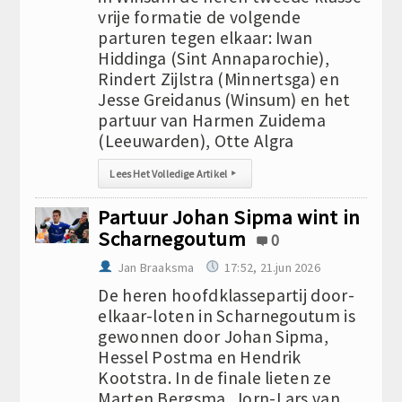
vrije formatie de volgende
parturen tegen elkaar: Iwan
Hiddinga (Sint Annaparochie),
Rindert Zijlstra (Minnertsga) en
Jesse Greidanus (Winsum) en het
partuur van Harmen Zuidema
(Leeuwarden), Otte Algra
Lees Het Volledige Artikel
▸
Partuur Johan Sipma wint in
Scharnegoutum
0
Jan Braaksma
17:52, 21.jun 2026
De heren hoofdklassepartij door-
elkaar-loten in Scharnegoutum is
gewonnen door Johan Sipma,
Hessel Postma en Hendrik
Kootstra. In de finale lieten ze
Marten Bergsma, Jorn-Lars van