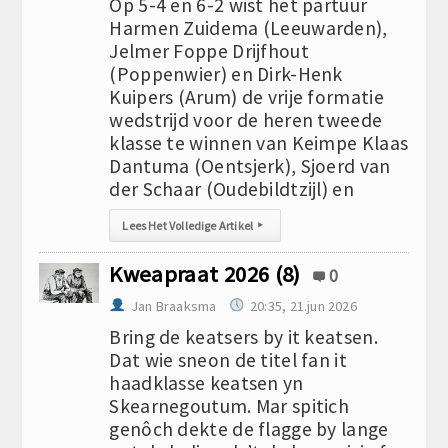
Op 5-4 en 6-2 wist het partuur
Harmen Zuidema (Leeuwarden),
Jelmer Foppe Drijfhout
(Poppenwier) en Dirk-Henk
Kuipers (Arum) de vrije formatie
wedstrijd voor de heren tweede
klasse te winnen van Keimpe Klaas
Dantuma (Oentsjerk), Sjoerd van
der Schaar (Oudebildtzijl) en
Lees Het Volledige Artikel
▸
Kweapraat 2026 (8)
0
Jan Braaksma
20:35, 21.jun 2026
Bring de keatsers by it keatsen.
Dat wie sneon de titel fan it
haadklasse keatsen yn
Skearnegoutum. Mar spitich
genôch dekte de flagge by lange