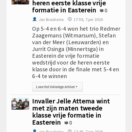
heren eerste klasse vrije
formatie in Easterein
0
Jan Braaksma
17:59, 7.jun 2026
Op 5-4 en 6-4 won het trio Redmer
Zaagemans (Witmarsum), Stefan
van der Meer (Leeuwarden) en
Jurrit Osinga (Minnertsga) in
Easterein de vrije formatie
wedstrijd voor de heren eerste
klasse door in de finale met 5-4 en
6-4 te winnen
Lees Het Volledige Artikel
▸
Invaller Jelle Attema wint
met zijn maten tweede
klasse vrije formatie in
Easterein
0
Jan Braaksma
17:48, 7.jun 2026