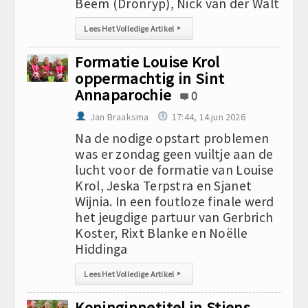
Beem (Dronryp), Nick van der Walt
Lees Het Volledige Artikel
▸
Formatie Louise Krol
oppermachtig in Sint
Annaparochie
0
Jan Braaksma
17:44, 14.jun 2026
Na de nodige opstart problemen
was er zondag geen vuiltje aan de
lucht voor de formatie van Louise
Krol, Jeska Terpstra en Sjanet
Wijnia. In een foutloze finale werd
het jeugdige partuur van Gerbrich
Koster, Rixt Blanke en Noëlle
Hiddinga
Lees Het Volledige Artikel
▸
Koninginnetitel in Stiens