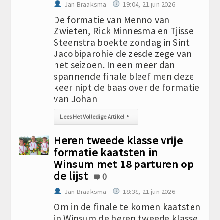
Jan Braaksma
19:04, 21.jun 2026
De formatie van Menno van
Zwieten, Rick Minnesma en Tjisse
Steenstra boekte zondag in Sint
Jacobiparohie de zesde zege van
het seizoen. In een meer dan
spannende finale bleef men deze
keer nipt de baas over de formatie
van Johan
Lees Het Volledige Artikel
▸
Heren tweede klasse vrije
formatie kaatsten in
Winsum met 18 parturen op
de lijst
0
Jan Braaksma
18:38, 21.jun 2026
Om in de finale te komen kaatsten
in Winsum de heren tweede klasse