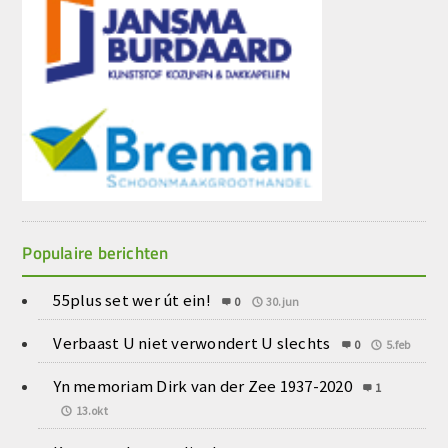
Populaire berichten
55plus set wer út ein!
0
30.jun
Verbaast U niet verwondert U slechts
0
5.feb
Yn memoriam Dirk van der Zee 1937-2020
1
13.okt