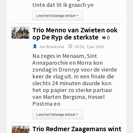
tinte dat lit ik graach yn
Lees Het Volledige Artikel
▸
Trio Menno van Zwieten ook
op De Ryp de sterkste
0
Jan Braaksma
18:50, 7.jun 2026
Na zeges in Menaam, Sint
Annaparochie en Morra kon
zondag in Dronryp voor de vierde
keer de vlag uit. In een finale die
slechts 24 minuten duurde kon
het op papier zo sterke partuur
van Marten Bergsma, Hessel
Postma en
Lees Het Volledige Artikel
▸
Trio Redmer Zaagemans wint