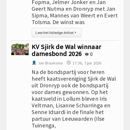
Fopma, Jelmer Jonker en Jan
Geert Nutma en Dronryp met Jan
Sipma, Mannes van Weert en Evert
Tolsma. De winst was
Lees Het Volledige Artikel
▸
KV Sjirk de Wal winnaar
damesbond 2026
0
Jan Braaksma
17:36, 7.jun 2026
Na de bondspartij voor heren
heeft kaatsvereniging Sjirk de Wal
uit Dronryp ook de bondspartij
voor dames gewonnen. Op het
kaatsveld in Lollum bleven Iris
Veltman, Lisanne Scharringa en
Senne Idsardi in de finale het
partuur van Leeuwarden (Ilse
Tuinenga,