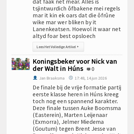
dat faak net mear. Alles is
tsjintwurdich ôfbakene mei regels
mar it kin ek oars dat die ôfrûne
wike mar wer bliken by it
Lanenkeatsen. Hoewol it waar net
altyd foar best opsloech
Lees Het Volledige Artikel
▸
Koningsbeker voor Nick van
der Walt in Húns
0
Jan Braaksma
17:48, 14.jun 2026
De finale bij de vrije formatie partij
eerste klasse heren in Húns kreeg
toch nog een spannend karakter.
Deze finale tussen Auke Boomsma
(Easterein), Marten Leijenaar
(Exmorra), Jelmer Miedema
(Goutum) tegen Brent Jesse van