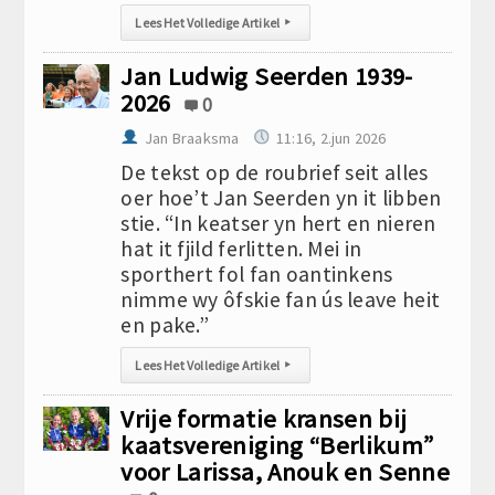
Lees Het Volledige Artikel
▸
Jan Ludwig Seerden 1939-
2026
0
Jan Braaksma
11:16, 2.jun 2026
De tekst op de roubrief seit alles
oer hoe’t Jan Seerden yn it libben
stie. “In keatser yn hert en nieren
hat it fjild ferlitten. Mei in
sporthert fol fan oantinkens
nimme wy ôfskie fan ús leave heit
en pake.”
Lees Het Volledige Artikel
▸
Vrije formatie kransen bij
kaatsvereniging “Berlikum”
voor Larissa, Anouk en Senne