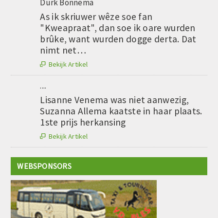
Durk Bonnema
As ik skriuwer wêze soe fan
"Kweapraat", dan soe ik oare wurden
brûke, want wurden dogge derta. Dat
nimt net…
Bekijk Artikel

....
Lisanne Venema was niet aanwezig,
Suzanna Allema kaatste in haar plaats.
1ste prijs herkansing
Bekijk Artikel

WEBSPONSORS