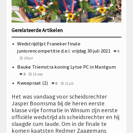
Gerelateerde Artikelen
Wedstrijdlijst Franeker finale
juniorencompetitie d.e.l. vrijdag 30 juli 2021
0
29.jul
Bauke Triemstra koning Lytse PC in Mantgum
0
13.sep
Kweapraat (1)
0
11.jul
Het was vandaag voor scheidsrechter
Jasper Boomsma bij de heren eerste
klasse vrije formatie in Winsum zijn eerste
officiële wedstrijd als scheidsrechter en hij
slaagde cum laude. Om in de finale te
komen kaatsten Redmer Zaagemans