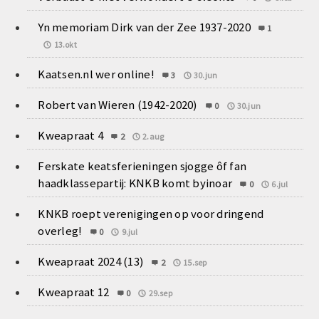
Yn memoriam Dirk van der Zee 1937-2020
1
13.okt
Kaatsen.nl wer online!
3
30.jun
Robert van Wieren (1942-2020)
0
30.jun
Kweapraat 4
2
2.aug
Ferskate keatsferieningen sjogge ôf fan
haadklassepartij: KNKB komt byinoar
0
6.jul
KNKB roept verenigingen op voor dringend
overleg!
0
9.jul
Kweapraat 2024 (13)
2
15.sep
Kweapraat 12
0
29.sep