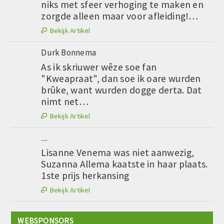
niks met sfeer verhoging te maken en
zorgde alleen maar voor afleiding!…
Bekijk Artikel

Durk Bonnema
As ik skriuwer wêze soe fan
"Kweapraat", dan soe ik oare wurden
brûke, want wurden dogge derta. Dat
nimt net…
Bekijk Artikel

....
Lisanne Venema was niet aanwezig,
Suzanna Allema kaatste in haar plaats.
1ste prijs herkansing
Bekijk Artikel

WEBSPONSORS