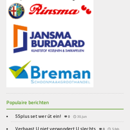
Populaire berichten
55plus set wer út ein!
0
30.jun
Verbaast U niet verwondert U slechts
0
5.feb