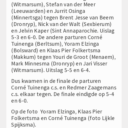
(Witmarsum), Stefan van der Meer
(Leeuwarden) en Jurrit Osinga
(Minnertsga) tegen Brent Jesse van Beem
(Dronryp), Nick van der Walt (Sexbierum)
en Jelvin Kaper (Sint Annaparochie. Uislag
5-3 en 6-0. De andere parturen Corné
Tuinenga (Berltsum), Yoram Elzinga
(Bolsward) en Klaas Pier Folkertsma
(Makkum) tegen Youri de Groot (Menaem),
Mark Minnesma (Dronryp) en Jari Visser
(Witmarsum). Uitslag 5-5 en 6-4.
Dus kwamen in de finale de parturen
Corné Tuinenga c.s. en Redmer Zaagemans
c.s. elkaar tegen. De finale eindigde op 5-4
en 6-0.
Op de foto Yoram Elzinga, Klaas Pier
Folkertsma en Corné Tuinenga (foto Lijkle
Spijksma).