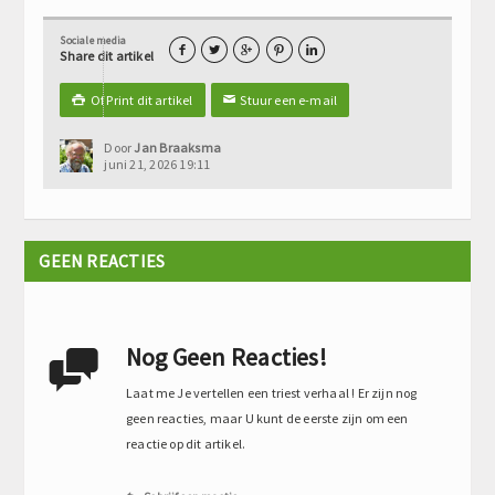
Sociale media





Share dit artikel
Of Print dit artikel
Stuur een e-mail

✉
Door
Jan Braaksma
juni 21, 2026 19:11
GEEN REACTIES
Nog Geen Reacties!

Laat me Je vertellen een triest verhaal ! Er zijn nog
geen reacties, maar U kunt de eerste zijn om een
reactie op dit artikel.