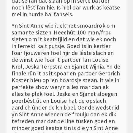
dat se fan dat slaan op in sefte bal der
noch lêst fan hie. Is hiel oar wurk as keatse
mei in hurde bal fansels.
Yn Sint Anne wie it ek net smoardrok om
samar te sizzen. Heechút 100 man/frou
sieten om it keatsfjild en dat wie ek noch
in ferrekt kalt putsje. Goed tsjin kertier
foar fjouweren foel hjir de lêste slach en
de winst wie foar it partoer fan Louise
Krol, Jeska Terpstra en Sjanet Wijnia. Yn de
finale rûn it as it spoar en partoer Gerbrich
Koster bleu op ien boardsje stean. It wie in
perfekte show weryn alles mar dan ek
alles te plak foel. Jeska en Sjanet sloegen
poerbêst út en Louise hat de opslach
aardich ûnder de knibbel. Oer de wedstriid
yn Sint Anne wienen de froulju dan ek dik
tefreden mar dat de line tusken goed en
minder goed keatse tin is die yn Sint Anne