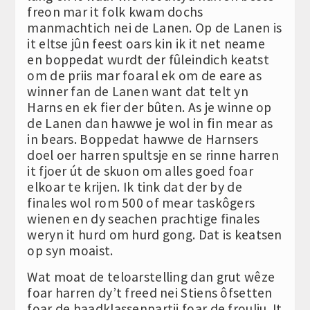
freon mar it folk kwam dochs
manmachtich nei de Lanen. Op de Lanen is
it eltse jûn feest oars kin ik it net neame
en boppedat wurdt der fûleindich keatst
om de priis mar foaral ek om de eare as
winner fan de Lanen want dat telt yn
Harns en ek fier der bûten. As je winne op
de Lanen dan hawwe je wol in fin mear as
in bears. Boppedat hawwe de Harnsers
doel oer harren spultsje en se rinne harren
it fjoer út de skuon om alles goed foar
elkoar te krijen. Ik tink dat der by de
finales wol rom 500 of mear taskôgers
wienen en dy seachen prachtige finales
weryn it hurd om hurd gong. Dat is keatsen
op syn moaist.
Wat moat de teloarstelling dan grut wêze
foar harren dy’t freed nei Stiens ôfsetten
foar de haadklassenpartij foar de froulju. It