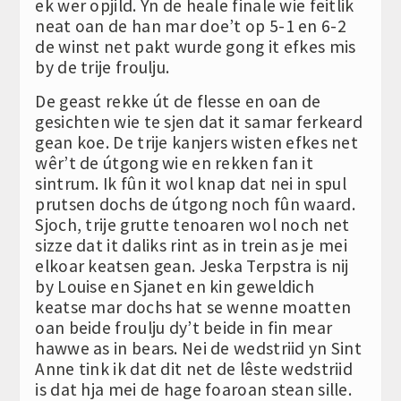
ek wer opjild. Yn de heale finale wie feitlik
neat oan de han mar doe’t op 5-1 en 6-2
de winst net pakt wurde gong it efkes mis
by de trije froulju.
De geast rekke út de flesse en oan de
gesichten wie te sjen dat it samar ferkeard
gean koe. De trije kanjers wisten efkes net
wêr’t de útgong wie en rekken fan it
sintrum. Ik fûn it wol knap dat nei in spul
prutsen dochs de útgong noch fûn waard.
Sjoch, trije grutte tenoaren wol noch net
sizze dat it daliks rint as in trein as je mei
elkoar keatsen gean. Jeska Terpstra is nij
by Louise en Sjanet en kin geweldich
keatse mar dochs hat se wenne moatten
oan beide froulju dy’t beide in fin mear
hawwe as in bears. Nei de wedstriid yn Sint
Anne tink ik dat dit net de lêste wedstriid
is dat hja mei de hage foaroan stean sille.