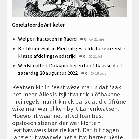
Gerelateerde Artikelen
Welpen kaatsten in Raerd
0
21.mei
Berlikum wint in Ried uitgestelde heren eerste
klasse afdelingswedstrijd
0
11.jul
Wedstrijdlijst Dokkum heren hoofdklasse d.e.l.
zaterdag 20 augustus 2022
0
16.aug
Keatsen kin in feest wêze mar is dat faak
net mear. Alles is tsjintwurdich ôfbakene
mei regels mar it kin ek oars dat die ôfrûne
wike mar wer bliken by it Lanenkeatsen.
Hoewol it waar net altyd foar best
opsloech stienen der wer kloften
leafhawwers lâns de kant. Dat fiif dagen
lang en it waar wie net altyd harren bêste