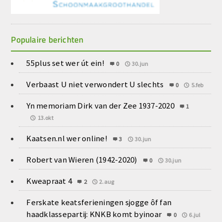
Populaire berichten
55plus set wer út ein!
0
30.jun
Verbaast U niet verwondert U slechts
0
5.feb
Yn memoriam Dirk van der Zee 1937-2020
1
13.okt
Kaatsen.nl wer online!
3
30.jun
Robert van Wieren (1942-2020)
0
30.jun
Kweapraat 4
2
2.aug
Ferskate keatsferieningen sjogge ôf fan
haadklassepartij: KNKB komt byinoar
0
6.jul