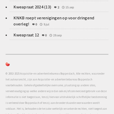
Kweapraat 2024 (13)
2
15.sep
KNKB roept verenigingen op voor dringend
overleg!
0
9.jul
Kweapraat 12
0
29.sep
© 2002-2025 Acquisitie- en advertentiebureau Boppeslach, Alle rechten, waaronder
het auteursrecht, zijn aan Acquisitie- en advertentiebureau Boppeslach
voorbehouden. Gehele of gedeeltelijke overname, plaatsing op andere sites,
verveelvoudiging op welke andere wijze dan ook en/of commercieel gebruik van deze
informatie is niet toegestaan, tenzij hiervoor uitdrukkelijk schriftelijke toestemming
is verleend door Boppeslach of tenzij aan de onderstaande voorwaarden wordt
voldaan. Het is, behoudens de terzake wettelijk verankerde rechten, niet toegestaan