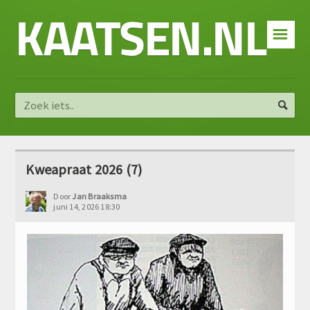
KAATSEN.NL
☰
Kweapraat 2026 (7)
Door
Jan Braaksma
juni 14, 2026 18:30