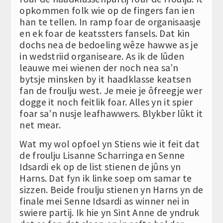
opkommen folk wie op de fingers fan ien
han te tellen. In ramp foar de organisaasje
en ek foar de keatssters fansels. Dat kin
dochs nea de bedoeling wêze hawwe as je
in wedstriid organiseare. As ik de lûden
leauwe mei wienen der noch nea sa’n
bytsje minsken by it haadklasse keatsen
fan de froulju west. Je meie je ôfreegje wer
dogge it noch feitlik foar. Alles yn it spier
foar sa’n nusje leafhawwers. Blykber lûkt it
net mear.
Wat my wol opfoel yn Stiens wie it feit dat
de froulju Lisanne Scharringa en Senne
Idsardi ek op de list stienen de jûns yn
Harns. Dat fyn ik linke soep om samar te
sizzen. Beide froulju stienen yn Harns yn de
finale mei Senne Idsardi as winner nei in
swiere partij. Ik hie yn Sint Anne de yndruk