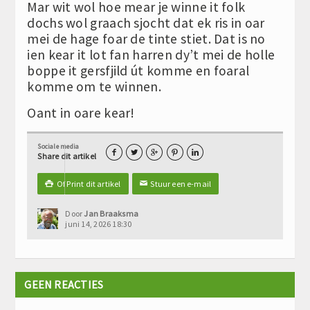
Mar wit wol hoe mear je winne it folk
dochs wol graach sjocht dat ek ris in oar
mei de hage foar de tinte stiet. Dat is no
ien kear it lot fan harren dy’t mei de holle
boppe it gersfjild út komme en foaral
komme om te winnen.
Oant in oare kear!
Sociale media





Share dit artikel
Of Print dit artikel
Stuur een e-mail

✉
Door
Jan Braaksma
juni 14, 2026 18:30
GEEN REACTIES