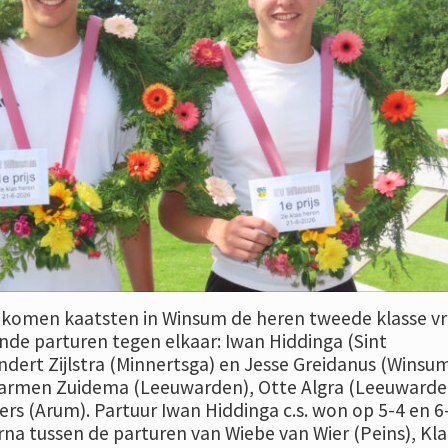
e komen kaatsten in Winsum de heren tweede klasse vri
nde parturen tegen elkaar: Iwan Hiddinga (Sint
ndert Zijlstra (Minnertsga) en Jesse Greidanus (Winsu
Harmen Zuidema (Leeuwarden), Otte Algra (Leeuwarde
ers (Arum). Partuur Iwan Hiddinga c.s. won op 5-4 en 6
rna tussen de parturen van Wiebe van Wier (Peins), Kla