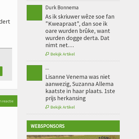
Durk Bonnema
As ik skriuwer wêze soe fan
dert
"Kweapraat", dan soe ik
oare wurden brûke, want
wurden dogge derta. Dat
nimt net…
Bekijk Artikel

....
Lisanne Venema was niet
aanwezig, Suzanna Allema
kaatste in haar plaats. 1ste
prijs herkansing
n reactie
Bekijk Artikel

WEBSPONSORS