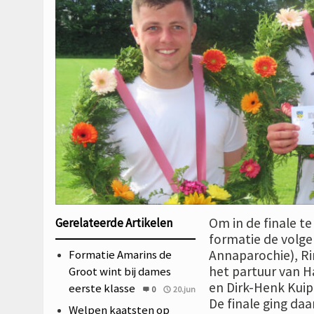
Om in de finale t
Gerelateerde Artikelen
formatie de volge
Formatie Amarins de
Annaparochie), Ri
het partuur van 
Groot wint bij dames
en Dirk-Henk Kuip
eerste klasse
0
20.jun
De finale ging daa
Welpen kaatsten op