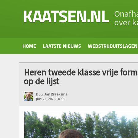
KAATSEN.NL
Onafha
over k
HOME
LAATSTE NIEUWS
WEDSTRIJDUITSLAGEN
Heren tweede klasse vrije for
op de lijst
Door
Jan Braaksma
juni 21, 2026 18:38