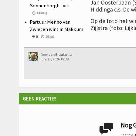
Jan Oosterbaan (S
Sonnenborgh
0
Hiddinga c.s. De 
14.aug
Op de foto het wi
Partuur Menno van
Zijlstra (foto: Lijk
Zwieten wint in Makkum
0
19.jul
Door
Jan Braaksma
juni 21, 2026 18:38
GEEN REACTIES
Nog G

Laat me Je