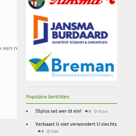
 een reactie plaats.
Populaire berichten
55plus set wer út ein!
0
30.jun
Verbaast U niet verwondert U slechts
0
5.feb