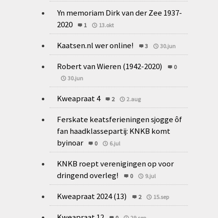
Yn memoriam Dirk van der Zee 1937-
2020
1
13.okt
Kaatsen.nl wer online!
3
30.jun
Robert van Wieren (1942-2020)
0
30.jun
Kweapraat 4
2
2.aug
Ferskate keatsferieningen sjogge ôf
fan haadklassepartij: KNKB komt
byinoar
0
6.jul
KNKB roept verenigingen op voor
dringend overleg!
0
9.jul
Kweapraat 2024 (13)
2
15.sep
Kweapraat 12
0
29.sep