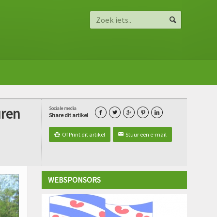
uren
Sociale media





Share dit artikel
Of Print dit artikel
Stuur een e-mail

✉
WEBSPONSORS