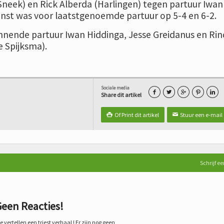
neek) en Rick Alberda (Harlingen) tegen partuur Iwan
winst was voor laatstgenoemde partuur op 5-4 en 6-2.
nnende partuur Iwan Hiddinga, Jesse Greidanus en Rin
le Spijksma).
Sociale media





Share dit artikel
Of Print dit artikel
Stuur een e-mail

✉
Schrijf ee
een Reacties!
 vertellen een triest verhaal ! Er zijn nog geen