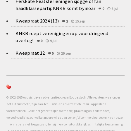
Ferskate keatsferieningen sjogge ôf fan
haadklassepartij: KNKB komt byinoar
0
6.jul
Kweapraat 2024 (13)
2
15.sep
KNKB roept verenigingen op voor dringend
overleg!
0
9.jul
Kweapraat 12
0
29.sep
© 2002-2025 Acquisitie- en advertentiebureau Boppeslach, Alle rechten, waaronder
het auteursrecht, zijn aan Acquisitie- en advertentiebureau Boppeslach
voorbehouden. Gehele of gedeeltelijke overname, plaatsing op andere sites,
verveelvoudiging op welke andere wijze dan ook en/of commercieel gebruik van deze
informatie is niet toegestaan, tenzij hiervoor uitdrukkelijk schriftelijke toestemming
is verleend door Boppeslach of tenzij aan de onderstaande voorwaarden wordt