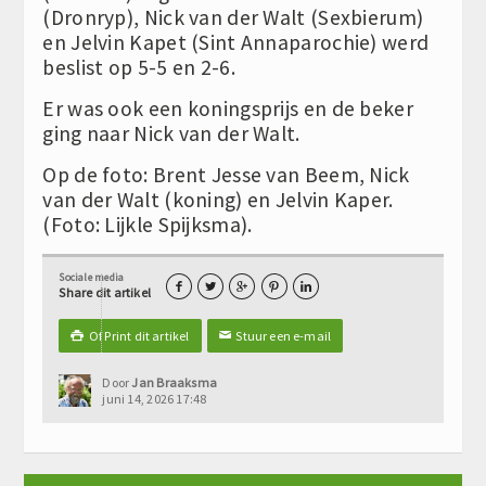
(Dronryp), Nick van der Walt (Sexbierum)
en Jelvin Kapet (Sint Annaparochie) werd
beslist op 5-5 en 2-6.
Er was ook een koningsprijs en de beker
ging naar Nick van der Walt.
Op de foto: Brent Jesse van Beem, Nick
van der Walt (koning) en Jelvin Kaper.
(Foto: Lijkle Spijksma).
Sociale media





Share dit artikel
Of Print dit artikel
Stuur een e-mail

✉
Door
Jan Braaksma
juni 14, 2026 17:48