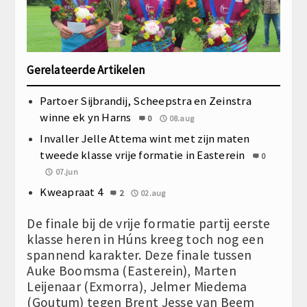
Gerelateerde Artikelen
Partoer Sijbrandij, Scheepstra en Zeinstra
winne ek yn Harns
0
08.aug
Invaller Jelle Attema wint met zijn maten
tweede klasse vrije formatie in Easterein
0
07.jun
Kweapraat 4
2
02.aug
De finale bij de vrije formatie partij eerste
klasse heren in Húns kreeg toch nog een
spannend karakter. Deze finale tussen
Auke Boomsma (Easterein), Marten
Leijenaar (Exmorra), Jelmer Miedema
(Goutum) tegen Brent Jesse van Beem