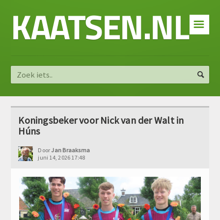
KAATSEN.NL
☰
Koningsbeker voor Nick van der Walt in
Húns
Door
Jan Braaksma
juni 14, 2026 17:48