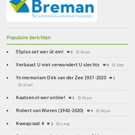
Populaire berichten
55plus set wer út ein!
0
30.jun
Verbaast U niet verwondert U slechts
0
5.feb
Yn memoriam Dirk van der Zee 1937-2020
1
13.okt
Kaatsen.nl wer online!
3
30.jun
Robert van Wieren (1942-2020)
0
30.jun
Kweapraat 4
2
2.aug