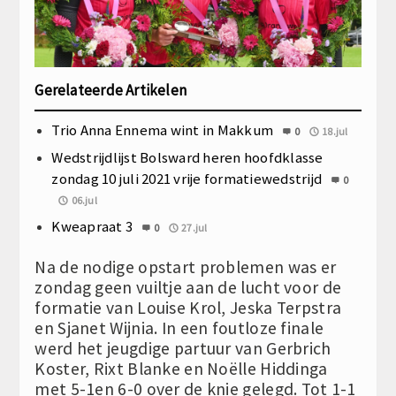
Gerelateerde Artikelen
Trio Anna Ennema wint in Makkum
0
18.jul
Wedstrijdlijst Bolsward heren hoofdklasse
zondag 10 juli 2021 vrije formatiewedstrijd
0
06.jul
Kweapraat 3
0
27.jul
Na de nodige opstart problemen was er
zondag geen vuiltje aan de lucht voor de
formatie van Louise Krol, Jeska Terpstra
en Sjanet Wijnia. In een foutloze finale
werd het jeugdige partuur van Gerbrich
Koster, Rixt Blanke en Noëlle Hiddinga
met 5-1en 6-0 over de knie gelegd. Tot 1-1