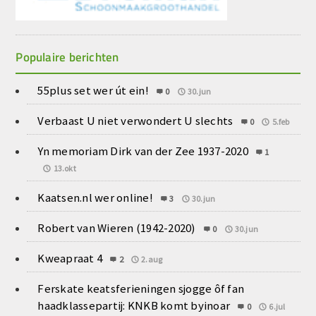
Populaire berichten
55plus set wer út ein!
0
30.jun
Verbaast U niet verwondert U slechts
0
5.feb
Yn memoriam Dirk van der Zee 1937-2020
1
13.okt
Kaatsen.nl wer online!
3
30.jun
Robert van Wieren (1942-2020)
0
30.jun
Kweapraat 4
2
2.aug
Ferskate keatsferieningen sjogge ôf fan
haadklassepartij: KNKB komt byinoar
0
6.jul