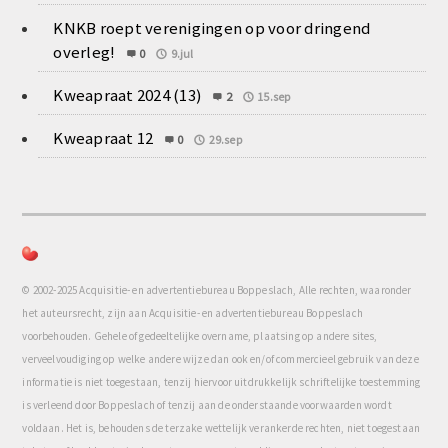
KNKB roept verenigingen op voor dringend
overleg!
0
9.jul
Kweapraat 2024 (13)
2
15.sep
Kweapraat 12
0
29.sep
© 2002-2025 Acquisitie- en advertentiebureau Boppeslach, Alle rechten, waaronder
het auteursrecht, zijn aan Acquisitie- en advertentiebureau Boppeslach
voorbehouden. Gehele of gedeeltelijke overname, plaatsing op andere sites,
verveelvoudiging op welke andere wijze dan ook en/of commercieel gebruik van deze
informatie is niet toegestaan, tenzij hiervoor uitdrukkelijk schriftelijke toestemming
is verleend door Boppeslach of tenzij aan de onderstaande voorwaarden wordt
voldaan. Het is, behoudens de terzake wettelijk verankerde rechten, niet toegestaan