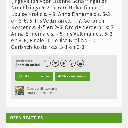
(ingevallen voor Lisanne Scharringa) en
Noa Elzinga 5-2 en 6-0; Halve finale: 1.
Louise Krol c.s. – 3. Anna Ennema c.s. 5-3
en 6-6; 5. Iris Veltman c.s. – 7. Gerbrich
Koster c.s. 4-5 en 2-6; Om de derde prijs: 3.
Anna Ennema c.s. – 5. Iris Veltman c.s. 5-2
en 6-6; Finale: 1. Louise Krol c.s. – 7.
Gerbrich Koster c.s. 5-1 en 6-0.
Sociale media





Share dit artikel
Of Print dit artikel
Stuur een e-mail

✉
Door
Jan Braaksma
juni 14, 2026 17:44
GEEN REACTIES