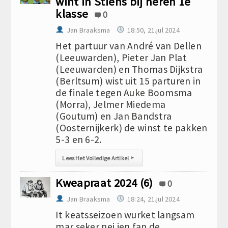
wint in Stiens bij heren 1e
klasse
0
Jan Braaksma
18:50, 21.jul 2024
Het partuur van André van Dellen
(Leeuwarden), Pieter Jan Plat
(Leeuwarden) en Thomas Dijkstra
(Berltsum) wist uit 15 parturen in
de finale tegen Auke Boomsma
(Morra), Jelmer Miedema
(Goutum) en Jan Bandstra
(Oosternijkerk) de winst te pakken
5-3 en 6-2.
Lees Het Volledige Artikel
▸
Kweapraat 2024 (6)
0
Jan Braaksma
18:24, 21.jul 2024
It keatsseizoen wurket langsam
mar seker nei ien fan de