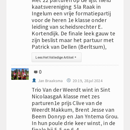
Met 22 parturen op de lijst hield
kaatsvereniging Sla Raak in
Ingelum een vrije formatiepartij
voor de heren 1e klasse onder
leiding van scheidsrechter E.
Kortendijk. De finale leek gauw te
zijn beslist maar het partuur met
Patrick van Dellen (Berltsum),
Lees Het Volledige Artikel
▸
0
Jan Braaksma
20:19, 28.jul 2024
Trio Van der Weerdt wint in Sint
NicolaasgaA klasse met zes
parturen1e prijs Clive van de
Weerdt Makkum, Brent Jesse van
Beem Donryp en Jan Yntema Grou.
In hun poule drie keer winst, in de
finale bij 5-5 en 6-4