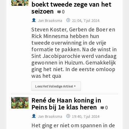
boekt tweede zege van het
seizoen
0
Jan Braaksma
21:04, 7.jul 2024
Steven Koster, Gerben de Boer en
Rick Minnesma hebben hun
tweede overwinning in de vrije
formatie te pakken. Na de winst in
Sint Jacobiparochie werd vandaag
gewonnen in Huizum. Gemakkelijk
ging het niet. In de eerste omloop
was het qua
Lees Het Volledige Artikel
▸
René de Haan koning in
Peins bij 1e klas heren
0
Jan Braaksma
19:40, 7.jul 2024
Het ging er niet om spannen in de