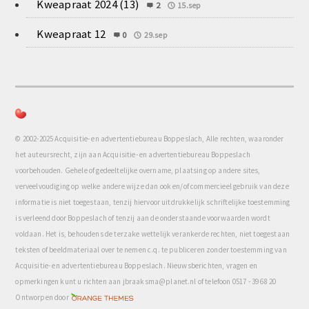
Kweapraat 2024 (13)
2
15.sep
Kweapraat 12
0
29.sep
© 2002-2025 Acquisitie- en advertentiebureau Boppeslach, Alle rechten, waaronder
het auteursrecht, zijn aan Acquisitie- en advertentiebureau Boppeslach
voorbehouden. Gehele of gedeeltelijke overname, plaatsing op andere sites,
verveelvoudiging op welke andere wijze dan ook en/of commercieel gebruik van deze
informatie is niet toegestaan, tenzij hiervoor uitdrukkelijk schriftelijke toestemming
is verleend door Boppeslach of tenzij aan de onderstaande voorwaarden wordt
voldaan. Het is, behoudens de terzake wettelijk verankerde rechten, niet toegestaan
teksten of beeldmateriaal over te nemen c.q. te publiceren zonder toestemming van
Acquisitie- en advertentiebureau Boppeslach. Nieuwsberichten, vragen en
opmerkingen kunt u richten aan jbraaksma@planet.nl of telefoon 0517 - 39 68 20
com
Ontworpen door