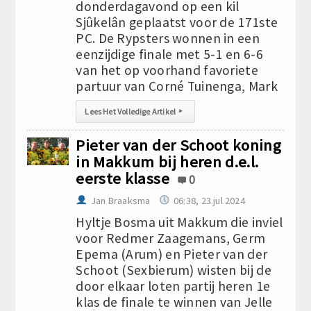
donderdagavond op een kil
Sjûkelân geplaatst voor de 171ste
PC. De Rypsters wonnen in een
eenzijdige finale met 5-1 en 6-6
van het op voorhand favoriete
partuur van Corné Tuinenga, Mark
Lees Het Volledige Artikel
▸
Pieter van der Schoot koning
in Makkum bij heren d.e.l.
eerste klasse
0
Jan Braaksma
06:38, 23.jul 2024
Hyltje Bosma uit Makkum die inviel
voor Redmer Zaagemans, Germ
Epema (Arum) en Pieter van der
Schoot (Sexbierum) wisten bij de
door elkaar loten partij heren 1e
klas de finale te winnen van Jelle