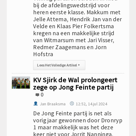
bij de afdelingswedstrijd voor
heren eerste klasse. Makkum met
Jelle Attema, Hendrik Jan van der
Velde en Klaas Pier Folkertsma
kregen na een makkelijke strijd
van Witmarsum met Jari Visser,
Redmer Zaagemans en Jorn
Hofstra
Lees Het Volledige Artikel
▸
KV Sjirk de Wal prolongeert
zege op Jong Feinte partij
0
Jan Braaksma
12:52, 14.jul 2024
De Jong Feinte partij is net als
vorig jaar gewonnen door Dronryp
1 maar makkelijk was het deze
keer niet voor Jorrit Nanninga,