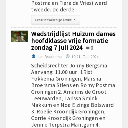
Postma en Fiera de Vries) werd
tweede. De derde
Lees Het Volledige Artikel
▸
Wedstrijdlijst Huizum dames
hoofdklasse vrije formatie
zondag 7 juli 2024
0
Jan Braaksma
10:21, 7.jul 2024
Scheidsrechter Johny Bergsma.
Aanvang: 11.00 uur! 1Rixt
Fokkema Groningen, Marsha
Broersma Stiens en Romy Postma
Groningen 2. Amarins de Groot
Leeuwarden, Larissa Smink
Makkum en Noa Elzinga Bolsward
3. Roelie Kroondijk Groningen,
Corrie Kroondijk Groningen en
Jennie Terpstra Mantgum 4.