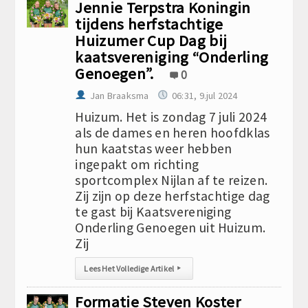
Jennie Terpstra Koningin
tijdens herfstachtige
Huizumer Cup Dag bij
kaatsvereniging “Onderling
Genoegen”.
0
Jan Braaksma
06:31, 9.jul 2024
Huizum. Het is zondag 7 juli 2024
als de dames en heren hoofdklas
hun kaatstas weer hebben
ingepakt om richting
sportcomplex Nijlan af te reizen.
Zij zijn op deze herfstachtige dag
te gast bij Kaatsvereniging
Onderling Genoegen uit Huizum.
Zij
Lees Het Volledige Artikel
▸
Formatie Steven Koster