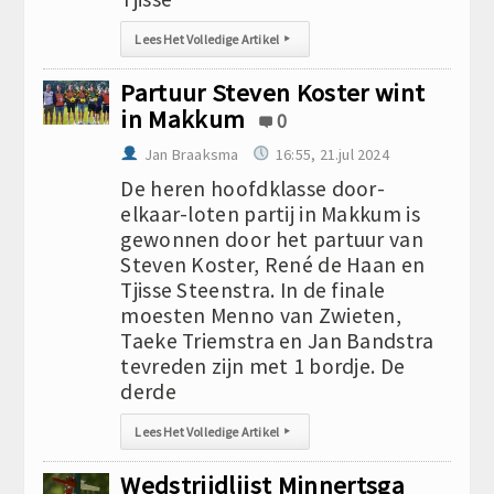
Lees Het Volledige Artikel
▸
Partuur Steven Koster wint
in Makkum
0
Jan Braaksma
16:55, 21.jul 2024
De heren hoofdklasse door-
elkaar-loten partij in Makkum is
gewonnen door het partuur van
Steven Koster, René de Haan en
Tjisse Steenstra. In de finale
moesten Menno van Zwieten,
Taeke Triemstra en Jan Bandstra
tevreden zijn met 1 bordje. De
derde
Lees Het Volledige Artikel
▸
Wedstrijdlijst Minnertsga