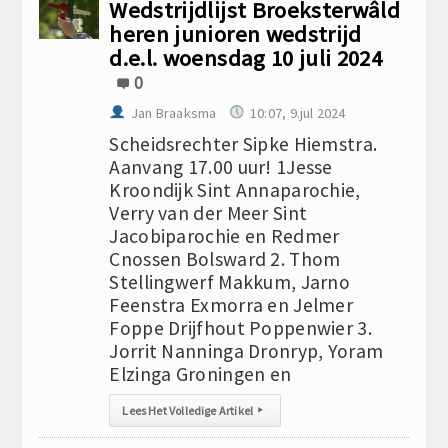
Wedstrijdlijst Broeksterwâld
heren junioren wedstrijd
d.e.l. woensdag 10 juli 2024
0
Jan Braaksma
10:07, 9.jul 2024
Scheidsrechter Sipke Hiemstra.
Aanvang 17.00 uur! 1Jesse
Kroondijk Sint Annaparochie,
Verry van der Meer Sint
Jacobiparochie en Redmer
Cnossen Bolsward 2. Thom
Stellingwerf Makkum, Jarno
Feenstra Exmorra en Jelmer
Foppe Drijfhout Poppenwier 3.
Jorrit Nanninga Dronryp, Yoram
Elzinga Groningen en
Lees Het Volledige Artikel
▸