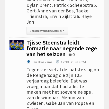
Dylan Drent, Patrick Scheepstra5.
Gert-Anne van der Bos, Taeke
Triemstra, Erwin Zijlstra6. Haye
Jan
Lees Het Volledige Artikel
▸
Tjisse Steenstra leidt
formatie naar negende zege
van het seizoen
0
Jan Braaksma
17:38, 21.jul 2024
Tegen vier viel al de laatste slag op
de Rengersdag die zijn 105
verjaardag beleefde. Dat was
vroeg maar dat had alles te
maken met het soevereine spel
van de winnaars Menno van
Zwieten, Gabe Jan van Popta en
Tjisse