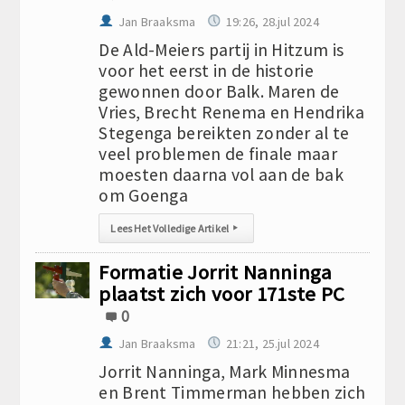
Jan Braaksma
19:26, 28.jul 2024
De Ald-Meiers partij in Hitzum is
voor het eerst in de historie
gewonnen door Balk. Maren de
Vries, Brecht Renema en Hendrika
Stegenga bereikten zonder al te
veel problemen de finale maar
moesten daarna vol aan de bak
om Goenga
Lees Het Volledige Artikel
▸
Formatie Jorrit Nanninga
plaatst zich voor 171ste PC
0
Jan Braaksma
21:21, 25.jul 2024
Jorrit Nanninga, Mark Minnesma
en Brent Timmerman hebben zich