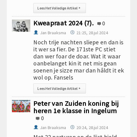
Lees Het Volledige Artikel
▸
Kweapraat 2024 (7).
0
Jan Braaksma
21:25, 28.jul 2024
Noch trije nachten sliepe en dan is
it wer sa fier. De 171ste PC stiet
dan wer foar de doar. Wat it waar
oanbelanget kin it net mis gean
soenen je sizze mar dan hâldt it ek
wol op. Fansels
Lees Het Volledige Artikel
▸
Peter van Zuiden koning bij
heren 1e klasse in Ingelum
0
Jan Braaksma
20:24, 28.jul 2024