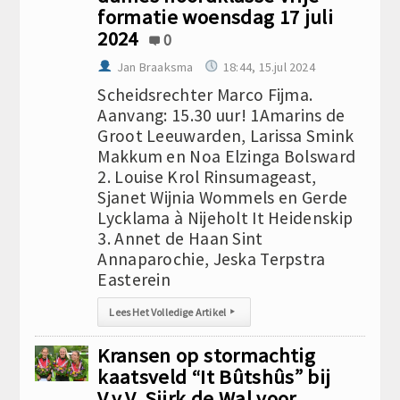
formatie woensdag 17 juli
2024
0
Jan Braaksma
18:44, 15.jul 2024
Scheidsrechter Marco Fijma.
Aanvang: 15.30 uur! 1Amarins de
Groot Leeuwarden, Larissa Smink
Makkum en Noa Elzinga Bolsward
2. Louise Krol Rinsumageast,
Sjanet Wijnia Wommels en Gerde
Lycklama à Nijeholt It Heidenskip
3. Annet de Haan Sint
Annaparochie, Jeska Terpstra
Easterein
Lees Het Volledige Artikel
▸
Kransen op stormachtig
kaatsveld “It Bûtshûs” bij
V.v.V. Sjirk de Wal voor