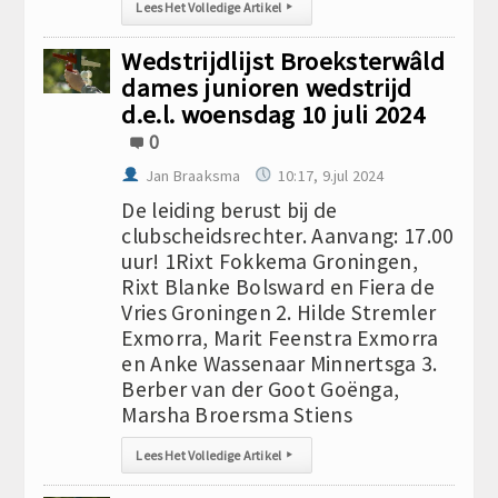
Lees Het Volledige Artikel
▸
Wedstrijdlijst Broeksterwâld
dames junioren wedstrijd
d.e.l. woensdag 10 juli 2024
0
Jan Braaksma
10:17, 9.jul 2024
De leiding berust bij de
clubscheidsrechter. Aanvang: 17.00
uur! 1Rixt Fokkema Groningen,
Rixt Blanke Bolsward en Fiera de
Vries Groningen 2. Hilde Stremler
Exmorra, Marit Feenstra Exmorra
en Anke Wassenaar Minnertsga 3.
Berber van der Goot Goënga,
Marsha Broersma Stiens
Lees Het Volledige Artikel
▸