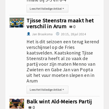
Lees Het Volledige Artikel
▸
Tjisse Steenstra maakt het
verschil in Arum
0
Jan Braaksma
20:15, 28.jul 2024
Het is dit seizoen een terug kerend
verschijnsel op de Fries
kaatsvelden. Kaatskoning Tjisse
Steenstra heeft al zo vaak de
partij voor zijn maten Menno van
Zwieten en Gabe Jan van Popta
uit het vuur moeten slepen en in
Arum
Lees Het Volledige Artikel
▸
Balk wint Ald-Meiers Partij
0