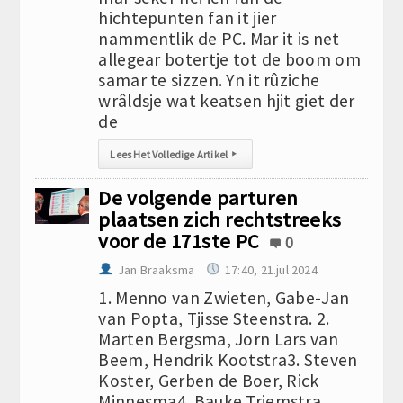
hichtepunten fan it jier
nammentlik de PC. Mar it is net
allegear botertje tot de boom om
samar te sizzen. Yn it rûziche
wrâldsje wat keatsen hjit giet der
de
Lees Het Volledige Artikel
▸
De volgende parturen
plaatsen zich rechtstreeks
voor de 171ste PC
0
Jan Braaksma
17:40, 21.jul 2024
1. Menno van Zwieten, Gabe-Jan
van Popta, Tjisse Steenstra. 2.
Marten Bergsma, Jorn Lars van
Beem, Hendrik Kootstra3. Steven
Koster, Gerben de Boer, Rick
Minnesma4. Bauke Triemstra,