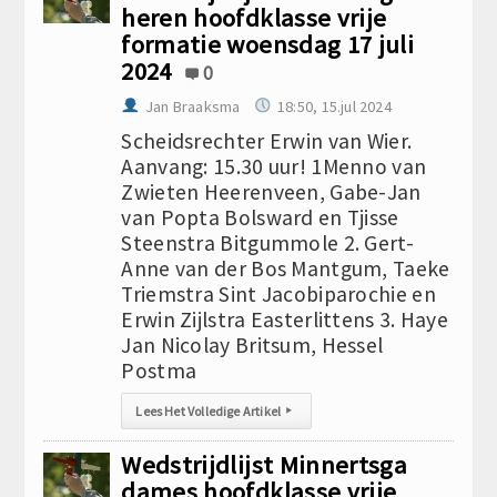
heren hoofdklasse vrije
formatie woensdag 17 juli
2024
0
Jan Braaksma
18:50, 15.jul 2024
Scheidsrechter Erwin van Wier.
Aanvang: 15.30 uur! 1Menno van
Zwieten Heerenveen, Gabe-Jan
van Popta Bolsward en Tjisse
Steenstra Bitgummole 2. Gert-
Anne van der Bos Mantgum, Taeke
Triemstra Sint Jacobiparochie en
Erwin Zijlstra Easterlittens 3. Haye
Jan Nicolay Britsum, Hessel
Postma
Lees Het Volledige Artikel
▸
Wedstrijdlijst Minnertsga
dames hoofdklasse vrije