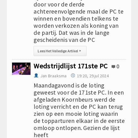
door voor de derde
achtereenvolgende maal de PC te
winnen en bovendien telkens te
worden verkozen als koning van
de partij. Dat was in de lange
gescheidenis van de PC
Lees Het Volledige Artikel
▸
Wedstrijdlijst 171ste PC
0
Jan Braaksma
19:20, 29.jul 2024
Maandagavond is de loting
geweest voor de 171ste PC. In een
afgeladen Koornbeurs werd de
loting verricht en de PC kan terug
zien op een mooie loting waarin
de topparturen elkaar in de eerste
omloop ontlopen. Gezien de lijst
heeft