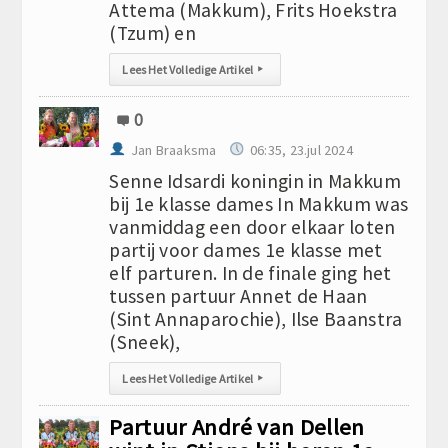
Attema (Makkum), Frits Hoekstra
(Tzum) en
Lees Het Volledige Artikel
▸
0
Jan Braaksma
06:35, 23.jul 2024
Senne Idsardi koningin in Makkum
bij 1e klasse dames In Makkum was
vanmiddag een door elkaar loten
partij voor dames 1e klasse met
elf parturen. In de finale ging het
tussen partuur Annet de Haan
(Sint Annaparochie), Ilse Baanstra
(Sneek),
Lees Het Volledige Artikel
▸
Partuur André van Dellen