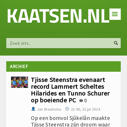
KAATSEN.NL
☰
ARCHIEF
Tjisse Steenstra evenaart
record Lammert Scheltes
Hilarides en Tunno Schurer
op boeiende PC
0
Jan Braaksma
21:40, 31.jul 2024
Op een bomvol Sjûkelân maakte
Tjisse Steenstra zijn droom waar