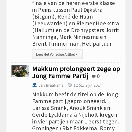
finale van de heren eerste klasse
in Peins tussen Paul Dijkstra
(Bitgum), René de Haan
(Leeuwarden) en Riemer Hoekstra
(Hallum) en de Dronrypsters Jorrit
Nanninga, Mark Minnesma en
Brent Timmerman. Het partuur
Lees Het Volledige Artikel
▸
Makkum prolongeert zege op
Jong Famme Partij
0
Jan Braaksma
12:51, 7.jul 2024
Makkum heeft de titel op de Jong
Famme partij geprolongeerd.
Larissa Smink, Anouk Smink en
Gerde Lycklama á Nijeholt kregen
in vier partijen maar 1 eerst tegen.
Groningen (Rixt Fokkema, Romy