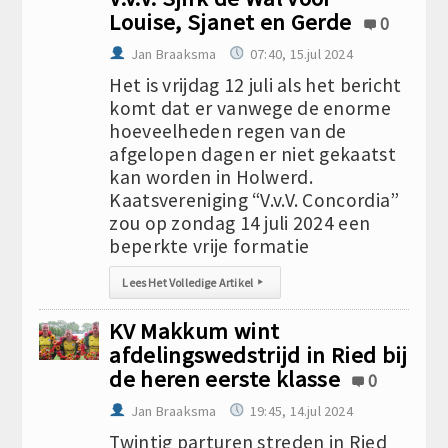
Louise, Sjanet en Gerde
0
Jan Braaksma
07:40, 15.jul 2024
Het is vrijdag 12 juli als het bericht
komt dat er vanwege de enorme
hoeveelheden regen van de
afgelopen dagen er niet gekaatst
kan worden in Holwerd.
Kaatsvereniging “V.v.V. Concordia”
zou op zondag 14 juli 2024 een
beperkte vrije formatie
Lees Het Volledige Artikel
▸
KV Makkum wint
afdelingswedstrijd in Ried bij
de heren eerste klasse
0
Jan Braaksma
19:45, 14.jul 2024
Twintig parturen streden in Ried