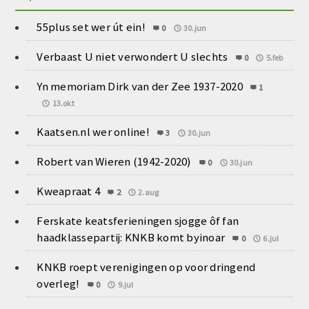
55plus set wer út ein!
0
30.jun
Verbaast U niet verwondert U slechts
0
5.feb
Yn memoriam Dirk van der Zee 1937-2020
1
13.okt
Kaatsen.nl wer online!
3
30.jun
Robert van Wieren (1942-2020)
0
30.jun
Kweapraat 4
2
2.aug
Ferskate keatsferieningen sjogge ôf fan
haadklassepartij: KNKB komt byinoar
0
6.jul
KNKB roept verenigingen op voor dringend
overleg!
0
9.jul