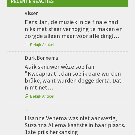
RECENTE REACTIES
Visser
Eens Jan, de muziek in de finale had
niks met sfeer verhoging te maken en
zorgde alleen maar voor afleiding!…
Bekijk Artikel

Durk Bonnema
As ik skriuwer wêze soe fan
"Kweapraat", dan soe ik oare wurden
brûke, want wurden dogge derta. Dat
nimt net…
Bekijk Artikel

....
Lisanne Venema was niet aanwezig,
Suzanna Allema kaatste in haar plaats.
1ste prijs herkansing