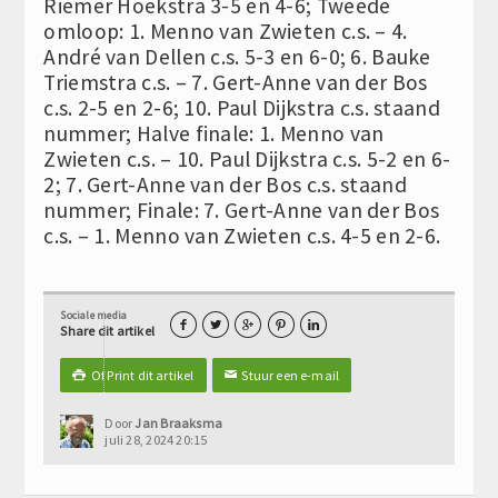
Riemer Hoekstra 3-5 en 4-6; Tweede
omloop: 1. Menno van Zwieten c.s. – 4.
André van Dellen c.s. 5-3 en 6-0; 6. Bauke
Triemstra c.s. – 7. Gert-Anne van der Bos
c.s. 2-5 en 2-6; 10. Paul Dijkstra c.s. staand
nummer; Halve finale: 1. Menno van
Zwieten c.s. – 10. Paul Dijkstra c.s. 5-2 en 6-
2; 7. Gert-Anne van der Bos c.s. staand
nummer; Finale: 7. Gert-Anne van der Bos
c.s. – 1. Menno van Zwieten c.s. 4-5 en 2-6.
Sociale media





Share dit artikel
Of Print dit artikel
Stuur een e-mail

✉
Door
Jan Braaksma
juli 28, 2024 20:15