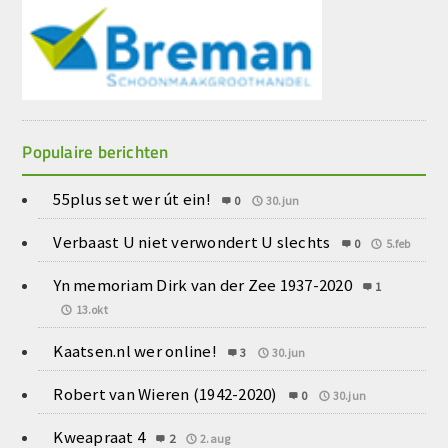
Populaire berichten
55plus set wer út ein!
0
30.jun
Verbaast U niet verwondert U slechts
0
5.feb
Yn memoriam Dirk van der Zee 1937-2020
1
13.okt
Kaatsen.nl wer online!
3
30.jun
Robert van Wieren (1942-2020)
0
30.jun
Kweapraat 4
2
2.aug