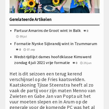
Gerelateerde Artikelen
Partuur Amarins de Groot wint in Balk
0
09.jul
Formatie Nynke Sijbrandij wint in Tzummarum
0
07.sep
Wedstrijdlijst dames hoofdklasse Kimswerd
zondag 4 juli 2021 vrije formatie
0
29.jun
Het is dit seizoen een terug kerend
verschijnsel op de Fries kaatsvelden.
Kaatskoning Tjisse Steenstra heeft al zo
vaak de partij voor zijn maten Menno van
Zwieten en Gabe Jan van Popta uit het
vuur moeten slepen en in Arum op de
generale voor de komende PC was het al