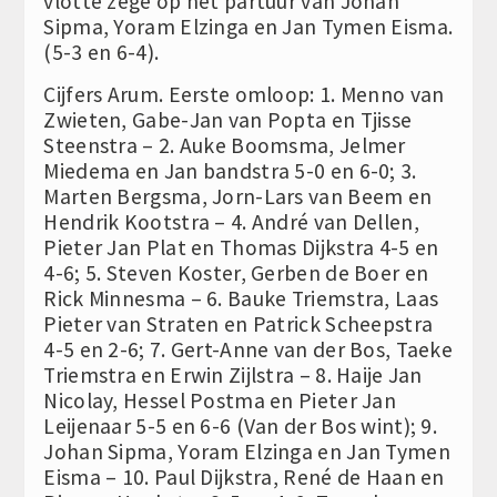
vlotte zege op het partuur van Johan
Sipma, Yoram Elzinga en Jan Tymen Eisma.
(5-3 en 6-4).
Cijfers Arum. Eerste omloop: 1. Menno van
Zwieten, Gabe-Jan van Popta en Tjisse
Steenstra – 2. Auke Boomsma, Jelmer
Miedema en Jan bandstra 5-0 en 6-0; 3.
Marten Bergsma, Jorn-Lars van Beem en
Hendrik Kootstra – 4. André van Dellen,
Pieter Jan Plat en Thomas Dijkstra 4-5 en
4-6; 5. Steven Koster, Gerben de Boer en
Rick Minnesma – 6. Bauke Triemstra, Laas
Pieter van Straten en Patrick Scheepstra
4-5 en 2-6; 7. Gert-Anne van der Bos, Taeke
Triemstra en Erwin Zijlstra – 8. Haije Jan
Nicolay, Hessel Postma en Pieter Jan
Leijenaar 5-5 en 6-6 (Van der Bos wint); 9.
Johan Sipma, Yoram Elzinga en Jan Tymen
Eisma – 10. Paul Dijkstra, René de Haan en