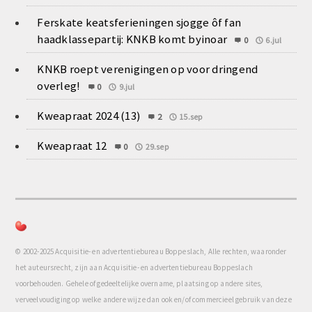
Ferskate keatsferieningen sjogge ôf fan
haadklassepartij: KNKB komt byinoar
0
6.jul
KNKB roept verenigingen op voor dringend
overleg!
0
9.jul
Kweapraat 2024 (13)
2
15.sep
Kweapraat 12
0
29.sep
© 2002-2025 Acquisitie- en advertentiebureau Boppeslach, Alle rechten, waaronder
het auteursrecht, zijn aan Acquisitie- en advertentiebureau Boppeslach
voorbehouden. Gehele of gedeeltelijke overname, plaatsing op andere sites,
verveelvoudiging op welke andere wijze dan ook en/of commercieel gebruik van deze