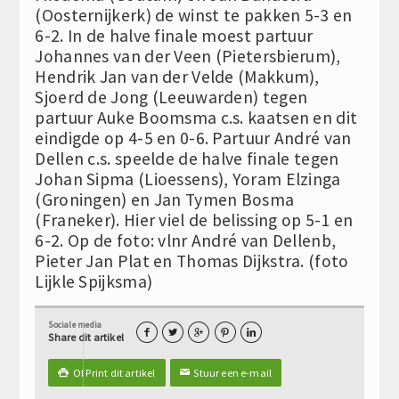
(Oosternijkerk) de winst te pakken 5-3 en
6-2. In de halve finale moest partuur
Johannes van der Veen (Pietersbierum),
Hendrik Jan van der Velde (Makkum),
Sjoerd de Jong (Leeuwarden) tegen
partuur Auke Boomsma c.s. kaatsen en dit
eindigde op 4-5 en 0-6. Partuur André van
Dellen c.s. speelde de halve finale tegen
Johan Sipma (Lioessens), Yoram Elzinga
(Groningen) en Jan Tymen Bosma
(Franeker). Hier viel de belissing op 5-1 en
6-2. Op de foto: vlnr André van Dellenb,
Pieter Jan Plat en Thomas Dijkstra. (foto
Lijkle Spijksma)
Sociale media





Share dit artikel
Of Print dit artikel
Stuur een e-mail

✉