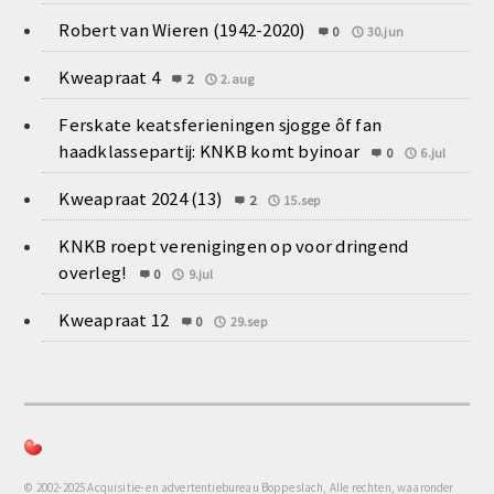
Robert van Wieren (1942-2020)
0
30.jun
Kweapraat 4
2
2.aug
Ferskate keatsferieningen sjogge ôf fan
haadklassepartij: KNKB komt byinoar
0
6.jul
Kweapraat 2024 (13)
2
15.sep
KNKB roept verenigingen op voor dringend
overleg!
0
9.jul
Kweapraat 12
0
29.sep
© 2002-2025 Acquisitie- en advertentiebureau Boppeslach, Alle rechten, waaronder