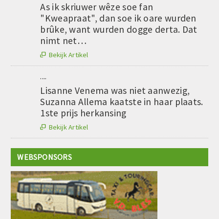
As ik skriuwer wêze soe fan
"Kweapraat", dan soe ik oare wurden
brûke, want wurden dogge derta. Dat
nimt net…
Bekijk Artikel

....
Lisanne Venema was niet aanwezig,
Suzanna Allema kaatste in haar plaats.
1ste prijs herkansing
Bekijk Artikel

WEBSPONSORS