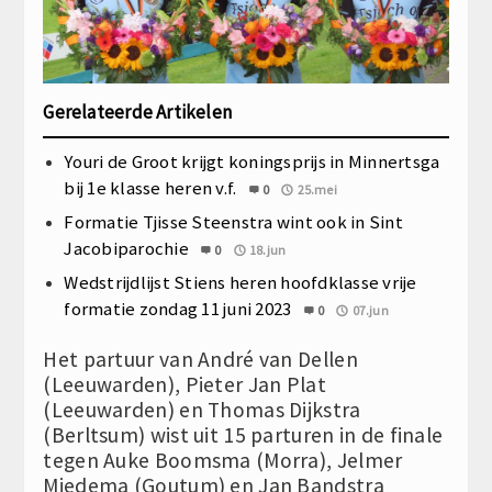
Gerelateerde Artikelen
Youri de Groot krijgt koningsprijs in Minnertsga
bij 1e klasse heren v.f.
0
25.mei
Formatie Tjisse Steenstra wint ook in Sint
Jacobiparochie
0
18.jun
Wedstrijdlijst Stiens heren hoofdklasse vrije
formatie zondag 11 juni 2023
0
07.jun
Het partuur van André van Dellen
(Leeuwarden), Pieter Jan Plat
(Leeuwarden) en Thomas Dijkstra
(Berltsum) wist uit 15 parturen in de finale
tegen Auke Boomsma (Morra), Jelmer
Miedema (Goutum) en Jan Bandstra