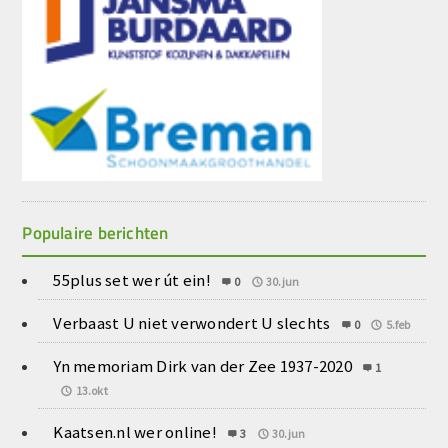
Populaire berichten
55plus set wer út ein!
0
30.jun
Verbaast U niet verwondert U slechts
0
5.feb
Yn memoriam Dirk van der Zee 1937-2020
1
13.okt
Kaatsen.nl wer online!
3
30.jun