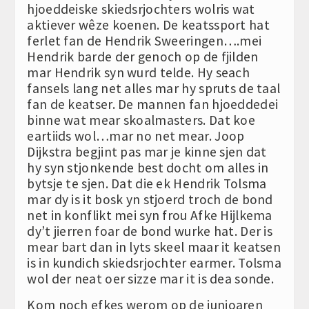
hjoeddeiske skiedsrjochters wolris wat
aktiever wêze koenen. De keatssport hat
ferlet fan de Hendrik Sweeringen….mei
Hendrik barde der genoch op de fjilden
mar Hendrik syn wurd telde. Hy seach
fansels lang net alles mar hy spruts de taal
fan de keatser. De mannen fan hjoeddedei
binne wat mear skoalmasters. Dat koe
eartiids wol…mar no net mear. Joop
Dijkstra begjint pas mar je kinne sjen dat
hy syn stjonkende best docht om alles in
bytsje te sjen. Dat die ek Hendrik Tolsma
mar dy is it bosk yn stjoerd troch de bond
net in konflikt mei syn frou Afke Hijlkema
dy’t jierren foar de bond wurke hat. Der is
mear bart dan in lyts skeel maar it keatsen
is in kundich skiedsrjochter earmer. Tolsma
wol der neat oer sizze mar it is dea sonde.
Kom noch efkes werom op de junioaren