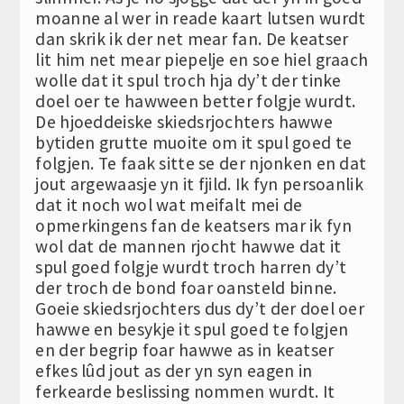
moanne al wer in reade kaart lutsen wurdt
dan skrik ik der net mear fan. De keatser
lit him net mear piepelje en soe hiel graach
wolle dat it spul troch hja dy’t der tinke
doel oer te hawween better folgje wurdt.
De hjoeddeiske skiedsrjochters hawwe
bytiden grutte muoite om it spul goed te
folgjen. Te faak sitte se der njonken en dat
jout argewaasje yn it fjild. Ik fyn persoanlik
dat it noch wol wat meifalt mei de
opmerkingens fan de keatsers mar ik fyn
wol dat de mannen rjocht hawwe dat it
spul goed folgje wurdt troch harren dy’t
der troch de bond foar oansteld binne.
Goeie skiedsrjochters dus dy’t der doel oer
hawwe en besykje it spul goed te folgjen
en der begrip foar hawwe as in keatser
efkes lûd jout as der yn syn eagen in
ferkearde beslissing nommen wurdt. It