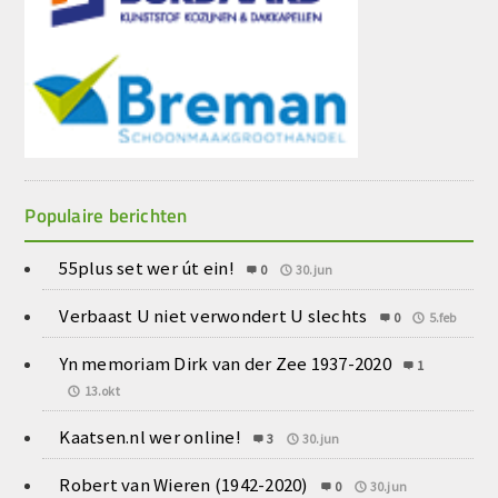
Populaire berichten
55plus set wer út ein!
0
30.jun
Verbaast U niet verwondert U slechts
0
5.feb
Yn memoriam Dirk van der Zee 1937-2020
1
13.okt
Kaatsen.nl wer online!
3
30.jun
Robert van Wieren (1942-2020)
0
30.jun