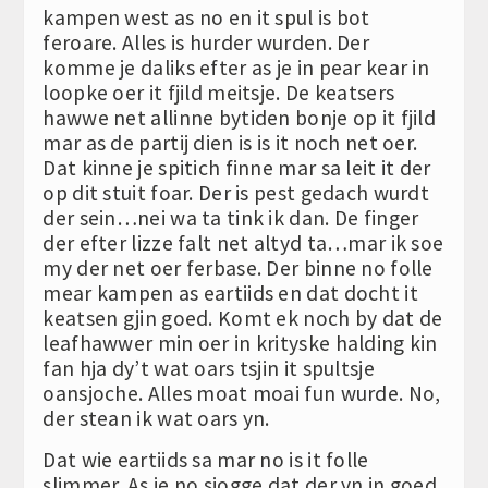
kampen west as no en it spul is bot
feroare. Alles is hurder wurden. Der
komme je daliks efter as je in pear kear in
loopke oer it fjild meitsje. De keatsers
hawwe net allinne bytiden bonje op it fjild
mar as de partij dien is is it noch net oer.
Dat kinne je spitich finne mar sa leit it der
op dit stuit foar. Der is pest gedach wurdt
der sein…nei wa ta tink ik dan. De finger
der efter lizze falt net altyd ta…mar ik soe
my der net oer ferbase. Der binne no folle
mear kampen as eartiids en dat docht it
keatsen gjin goed. Komt ek noch by dat de
leafhawwer min oer in krityske halding kin
fan hja dy’t wat oars tsjin it spultsje
oansjoche. Alles moat moai fun wurde. No,
der stean ik wat oars yn.
Dat wie eartiids sa mar no is it folle
slimmer. As je no sjogge dat der yn in goed