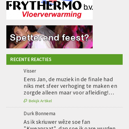
RECENTE REACTIES
Visser
Eens Jan, de muziek in de finale had
niks met sfeer verhoging te maken en
zorgde alleen maar voor afleiding!…
Bekijk Artikel

Durk Bonnema
As ik skriuwer wêze soe fan
"Kweapraat", dan soe ik oare wurden