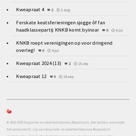
Kweapraat 4
2
2.aug
Ferskate keatsferieningen sjogge ôf fan
haadklassepartij: KNKB komt byinoar
0
6.jul
KNKB roept verenigingen op voor dringend
overleg!
0
9.jul
Kweapraat 2024 (13)
2
15.sep
Kweapraat 12
0
29.sep
© 2002-2025 Acquisitie- en advertentiebureau Boppeslach, Alle rechten, waaronder
het auteursrecht, zijn aan Acquisitie- en advertentiebureau Boppeslach