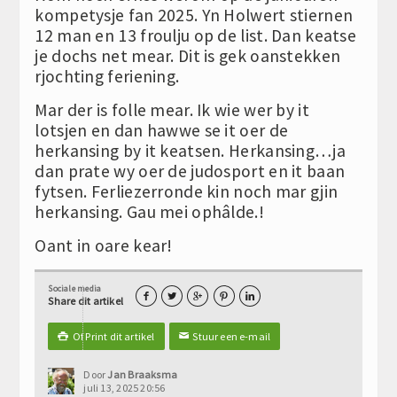
kompetysje fan 2025. Yn Holwert stiernen
12 man en 13 froulju op de list. Dan keatse
je dochs net mear. Dit is gek oanstekken
rjochting feriening.
Mar der is folle mear. Ik wie wer by it
lotsjen en dan hawwe se it oer de
herkansing by it keatsen. Herkansing…ja
dan prate wy oer de judosport en it baan
fytsen. Ferliezerronde kin noch mar gjin
herkansing. Gau mei ophâlde.!
Oant in oare kear!
Sociale media





Share dit artikel
Of Print dit artikel
Stuur een e-mail

✉
Door
Jan Braaksma
juli 13, 2025 20:56