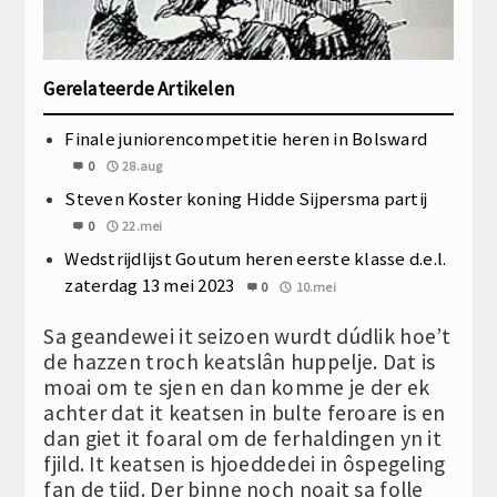
Gerelateerde Artikelen
Finale juniorencompetitie heren in Bolsward
0
28.aug
Steven Koster koning Hidde Sijpersma partij
0
22.mei
Wedstrijdlijst Goutum heren eerste klasse d.e.l.
zaterdag 13 mei 2023
0
10.mei
Sa geandewei it seizoen wurdt dúdlik hoe’t
de hazzen troch keatslân huppelje. Dat is
moai om te sjen en dan komme je der ek
achter dat it keatsen in bulte feroare is en
dan giet it foaral om de ferhaldingen yn it
fjild. It keatsen is hjoeddedei in ôspegeling
fan de tiid. Der binne noch noait sa folle