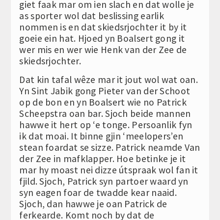
giet faak mar om ien slach en dat wolle je
as sporter wol dat beslissing earlik
nommen is en dat skiedsrjochter it by it
goeie ein hat. Hjoed yn Boalsert gong it
wer mis en wer wie Henk van der Zee de
skiedsrjochter.
Dat kin tafal wêze mar it jout wol wat oan.
Yn Sint Jabik gong Pieter van der Schoot
op de bon en yn Boalsert wie no Patrick
Scheepstra oan bar. Sjoch beide mannen
hawwe it hert op ‘e tonge. Persoanlik fyn
ik dat moai. It binne gjin ‘meelopers’en
stean foardat se sizze. Patrick neamde Van
der Zee in mafklapper. Hoe betinke je it
mar hy moast nei dizze útspraak wol fan it
fjild. Sjoch, Patrick syn partoer waard yn
syn eagen foar de twadde kear naaid.
Sjoch, dan hawwe je oan Patrick de
ferkearde. Komt noch by dat de