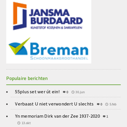
Populaire berichten
55plus set wer út ein!
0
30.jun
Verbaast U niet verwondert U slechts
0
5.feb
Yn memoriam Dirk van der Zee 1937-2020
1
13.okt