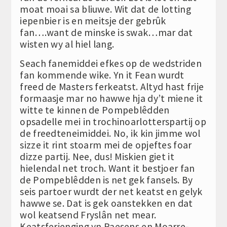
moat moai sa bliuwe. Wit dat de lotting
iepenbier is en meitsje der gebrûk
fan….want de minske is swak…mar dat
wisten wy al hiel lang.
Seach fanemiddei efkes op de wedstriden
fan kommende wike. Yn it Fean wurdt
freed de Masters ferkeatst. Altyd hast frije
formaasje mar no hawwe hja dy’t miene it
witte te kinnen de Pompeblêdden
opsadelle mei in trochinoarlotterspartij op
de freedteneimiddei. No, ik kin jimme wol
sizze it rint stoarm mei de opjeftes foar
dizze partij. Nee, dus! Miskien giet it
hielendal net troch. Want it bestjoer fan
de Pompeblêdden is net gek fansels. By
seis partoer wurdt der net keatst en gelyk
hawwe se. Dat is gek oanstekken en dat
wol keatsend Fryslân net mear.
Keatsferienging yn Paesens en Moarre-