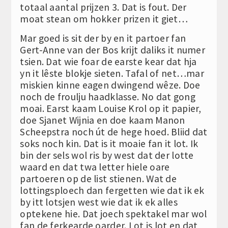
totaal aantal prijzen 3. Dat is fout. Der
moat stean om hokker prizen it giet…
Mar goed is sit der by en it partoer fan
Gert-Anne van der Bos krijt daliks it numer
tsien. Dat wie foar de earste kear dat hja
yn it lêste blokje sieten. Tafal of net…mar
miskien kinne eagen dwingend wêze. Doe
noch de froulju haadklasse. No dat gong
moai. Earst kaam Louise Krol op it papier,
doe Sjanet Wijnia en doe kaam Manon
Scheepstra noch út de hege hoed. Bliid dat
soks noch kin. Dat is it moaie fan it lot. Ik
bin der sels wol ris by west dat der lotte
waard en dat twa letter hiele oare
partoeren op de list stienen. Wat de
lottingsploech dan fergetten wie dat ik ek
by itt lotsjen west wie dat ik ek alles
optekene hie. Dat joech spektakel mar wol
fan de ferkearde oarder. Lot is lot en dat