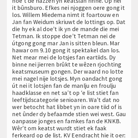
hoe’t de hazzen yn keatslân rinne. Op nei
it bûnsburo. Efkes nei njoggen oere gong it
los. Willem Miedema nimt it foartouw en
Jan fan Weidum skriuwt de lottings op. Dat
die hy ek al doe’t ik yn de mande die mei
Tetman. Ik stoppe doe’t Tetman nei de
útgong gong mar Jan is sitten bleun. Mar
hawar om 9.10 gong it spektakel dan los.
Net mear mei de lotsjes fan eartiids. Dy
binne nei jierren brûkt te wêzen rjochting
keatsmuseum gongen. Der waard no lotte
mei nagel nije lotsjes. Myn oandacht gong
út nei it lotsjen fan de manlju en froulju
haadklasse en net sa’t op ‘e list stiet fan
leeftijdscategorie senioaren. Wa’t dat no
wer betocht hat libbet yn in oare tiid of is
net ûnder dy befaamde stien wei west. Gau
oanpasse jonges en famkes fan de KNKB.
Wêr’t om keatst wurdt stiet ek faak
ferkeard op de list. KV Eendracht hie it oer: