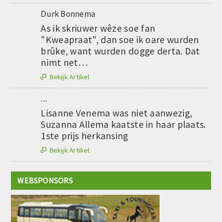
Durk Bonnema
As ik skriuwer wêze soe fan
"Kweapraat", dan soe ik oare wurden
brûke, want wurden dogge derta. Dat
nimt net…
Bekijk Artikel

....
Lisanne Venema was niet aanwezig,
Suzanna Allema kaatste in haar plaats.
1ste prijs herkansing
Bekijk Artikel

WEBSPONSORS