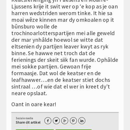
Ljussens krije it swit wer op ‘e kop as je oan
harren wedstriden werom tinke. It hie sa
moai wêze kinnen mar dy omkoalen op it
bûnsburo wolle de
trochinoarlotterspartijen mei alle geweld
der mar ynhâlde hoewol se witte dat
eltsenien dy partijen leaver kwyt as ryk
binne. Se hawwe net troch dat de
ferienings der skeit siik fan wurde. Ophâlde
mei sokke partijen. Gewoan frije
formaasje. Dat wol de keatser en de
leafhawwer….en de keatser stiet dochs
sintraal …of wie dat el wer in kreet dy’t
neare opslaat.
Oant in oare kear!
Sociale media





Share dit artikel