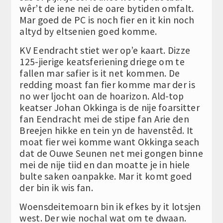
wêr’t de iene nei de oare bytiden omfalt.
Mar goed de PC is noch fier en it kin noch
altyd by eltsenien goed komme.
KV Eendracht stiet wer op’e kaart. Dizze
125-jierige keatsferiening driege om te
fallen mar safier is it net kommen. De
redding moast fan fier komme mar der is
no wer ljocht oan de hoarizon. Ald-top
keatser Johan Okkinga is de nije foarsitter
fan Eendracht mei de stipe fan Arie den
Breejen hikke en tein yn de havenstêd. It
moat fier wei komme want Okkinga seach
dat de Ouwe Seunen net mei gongen binne
mei de nije tiid en dan moatte je in hiele
bulte saken oanpakke. Mar it komt goed
der bin ik wis fan.
Woensdeitemoarn bin ik efkes by it lotsjen
west. Der wie nochal wat om te dwaan.