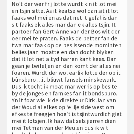
No’t der wer frij lotte wurdt kin it lot mei
en tsjin sitte. As it keatse wol dan sit it lot
faaks wol mei en as dat net it gefal is dan
sit faaks ek alles mar dan ek alles tsjin. It
partoer fan Gert-Anne van der Bos wit der
oer mei te praten. Faaks de better fan de
twa mar faak op de beslissende mominten
belies jaan moatte en dan docht blyken
dat it lot net altyd harren kant keas. Dan
gean je twifeljen en dan komt der alles nei
foaren. Wurdt der wol earlik lotte der op it
bûnsburo…it bliuwt fansels minskewurk.
Dus ik tocht ik moat mar werris op besite
by de jonges en famkes fan it bondsburo.
Yn it foar wie ik de direkteur Dirk Jan van
der Woud al efkes op ‘e lije side west om
efkes te freegjen hoe’t is tsjintwurdich giet
mei it lotsjen. Ik haw dat sels jierren dien
mei Tetman van der Meulen dus ik wit