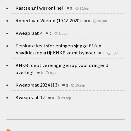
Kaatsen.nl wer online!
3
30.jun
Robert van Wieren (1942-2020)
0
30.jun
Kweapraat 4
2
2.aug
Ferskate keatsferieningen sjogge ôf fan
haadklassepartij: KNKB komt byinoar
0
6.jul
KNKB roept verenigingen op voor dringend
overleg!
0
9.jul
Kweapraat 2024 (13)
2
15.sep
Kweapraat 12
0
29.sep