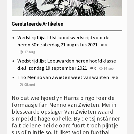
Gerelateerde Artikelen
Wedstrijdlijst IJlst bondswedstrijd voor de
heren 50+ zaterdag 21 augustus 2021
0
17.aug
Wedstrijdlijst Leeuwarden heren hoofdklasse
d.e.l. zondag 19 september 2021
0
14.sep
Trio Menno van Zwieten weet van wanten
0
05.mei
No dat wie hjoed yn Harns bingo foar de
formaasje fan Menno van Zwieten. Mei in
blessearde opslager Van Zwieten waard
simpel de hage ophelle. By de tsjinstânner
falt de iene nei de oare fuort troch pijntje
sus of pijntje so. It liket wol op fuotbal