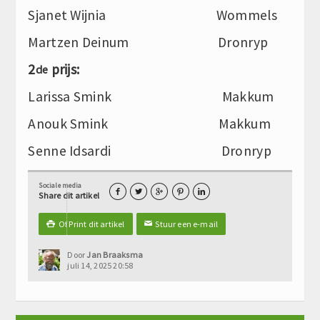
Sjanet Wijnia Wommels
Martzen Deinum Dronryp
2
prijs:
de
Larissa Smink Makkum
Anouk Smink Makkum
Senne Idsardi Dronryp
Sociale media





Share dit artikel
Of Print dit artikel
Stuur een e-mail

✉
Door
Jan Braaksma
juli 14, 2025 20:58