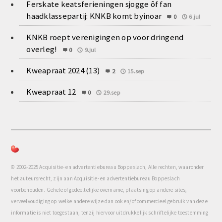
Ferskate keatsferieningen sjogge ôf fan
haadklassepartij: KNKB komt byinoar
0
6.jul
KNKB roept verenigingen op voor dringend
overleg!
0
9.jul
Kweapraat 2024 (13)
2
15.sep
Kweapraat 12
0
29.sep
© 2002-2025 Acquisitie- en advertentiebureau Boppeslach, Alle rechten, waaronder
het auteursrecht, zijn aan Acquisitie- en advertentiebureau Boppeslach
voorbehouden. Gehele of gedeeltelijke overname, plaatsing op andere sites,
verveelvoudiging op welke andere wijze dan ook en/of commercieel gebruik van deze
informatie is niet toegestaan, tenzij hiervoor uitdrukkelijk schriftelijke toestemming