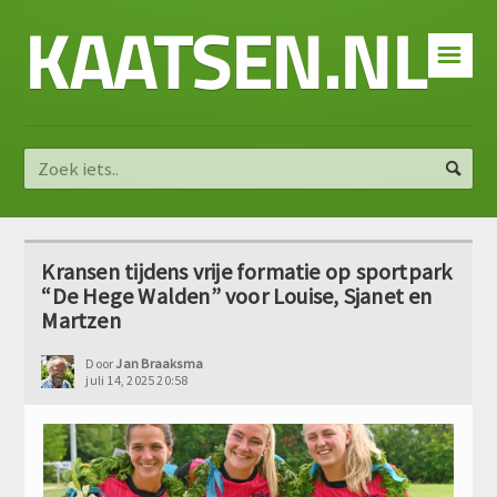
KAATSEN.NL
☰
Kransen tijdens vrije formatie op sportpark
“De Hege Walden” voor Louise, Sjanet en
Martzen
Door
Jan Braaksma
juli 14, 2025 20:58