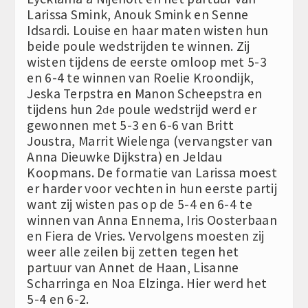
Larissa Smink, Anouk Smink en Senne
Idsardi. Louise en haar maten wisten hun
beide poule wedstrijden te winnen. Zij
wisten tijdens de eerste omloop met 5-3
en 6-4 te winnen van Roelie Kroondijk,
Jeska Terpstra en Manon Scheepstra en
tijdens hun 2
poule wedstrijd werd er
de
gewonnen met 5-3 en 6-6 van Britt
Joustra, Marrit Wielenga (vervangster van
Anna Dieuwke Dijkstra) en Jeldau
Koopmans. De formatie van Larissa moest
er harder voor vechten in hun eerste partij
want zij wisten pas op de 5-4 en 6-4 te
winnen van Anna Ennema, Iris Oosterbaan
en Fiera de Vries. Vervolgens moesten zij
weer alle zeilen bij zetten tegen het
partuur van Annet de Haan, Lisanne
Scharringa en Noa Elzinga. Hier werd het
5-4 en 6-2.