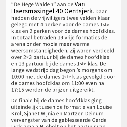
Van
”De Hege Walden” aan de
Haersmasingel 40 Oentsjerk
. Daar
hadden de vrijwilligers twee velden klaar
gelegd met 4 perken voor de dames 1
ste
klas en 2 perken voor de dames hoofdklas.
In totaal betraden 19 vrije formaties de
arena onder mooie maar warme
weersomstandigheden. Zij waren verdeeld
over 2×3 partuur bij de dames hoofdklas
en 13 partuur bij de dames 1
klas. De
ste
lange wedstrijd dag begon ’s morgens om
10:00 met de dames 1
klas gevolgd door
ste
de dames hoofdklas om 11:00 even na
17:15 werden de prijzen uitgereikt.
De finale bij de dames hoofdklas ging
uiteindelijk tussen de formatie van Louise
Krol, Sjanet Wijnia en Martzen Deinum
vervangster van de geblesseerde Gerde
Lycklama a Nijeholt en het partuur van