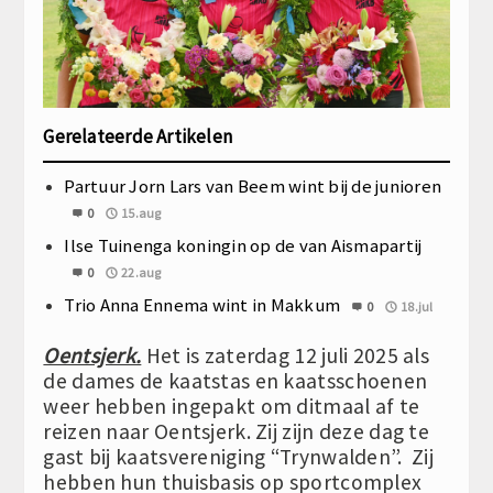
Gerelateerde Artikelen
Partuur Jorn Lars van Beem wint bij de junioren
0
15.aug
Ilse Tuinenga koningin op de van Aismapartij
0
22.aug
Trio Anna Ennema wint in Makkum
0
18.jul
Oentsjerk.
Het is zaterdag 12 juli 2025 als
de dames de kaatstas en kaatsschoenen
weer hebben ingepakt om ditmaal af te
reizen naar Oentsjerk. Zij zijn deze dag te
gast bij kaatsvereniging “Trynwalden”. Zij
hebben hun thuisbasis op sportcomplex