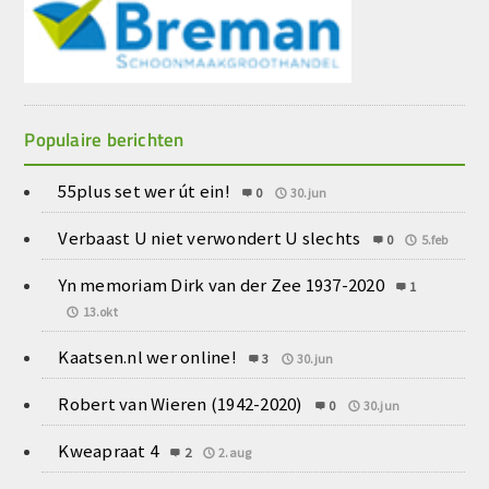
Populaire berichten
55plus set wer út ein!
0
30.jun
Verbaast U niet verwondert U slechts
0
5.feb
Yn memoriam Dirk van der Zee 1937-2020
1
13.okt
Kaatsen.nl wer online!
3
30.jun
Robert van Wieren (1942-2020)
0
30.jun
Kweapraat 4
2
2.aug