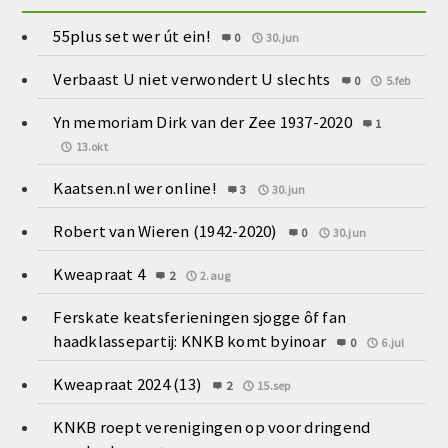
55plus set wer út ein!
0
30.jun
Verbaast U niet verwondert U slechts
0
5.feb
Yn memoriam Dirk van der Zee 1937-2020
1
13.okt
Kaatsen.nl wer online!
3
30.jun
Robert van Wieren (1942-2020)
0
30.jun
Kweapraat 4
2
2.aug
Ferskate keatsferieningen sjogge ôf fan
haadklassepartij: KNKB komt byinoar
0
6.jul
Kweapraat 2024 (13)
2
15.sep
KNKB roept verenigingen op voor dringend