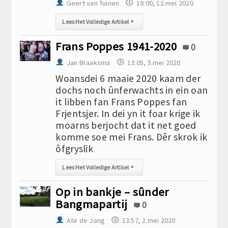
Geert van Tuinen
18:00, 12.mei 2020
Lees Het Volledige Artikel
▸
Frans Poppes 1941-2020
0
Jan Braaksma
13:05, 5.mei 2020
Woansdei 6 maaie 2020 kaam der
dochs noch ûnferwachts in ein oan
it libben fan Frans Poppes fan
Frjentsjer. In dei yn it foar krige ik
moarns berjocht dat it net goed
komme soe mei Frans. Dêr skrok ik
ôfgryslik
Lees Het Volledige Artikel
▸
Op in bankje – sûnder
Bangmapartij
0
Ate de Jong
13:57, 2.mei 2020