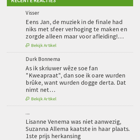
RECENTE REACTIES
Visser
Eens Jan, de muziek in de finale had
niks met sfeer verhoging te maken en
zorgde alleen maar voor afleiding!…
Bekijk Artikel

Durk Bonnema
As ik skriuwer wêze soe fan
"Kweapraat", dan soe ik oare wurden
brûke, want wurden dogge derta. Dat
nimt net…
Bekijk Artikel

....
Lisanne Venema was niet aanwezig,
Suzanna Allema kaatste in haar plaats.
1ste prijs herkansing