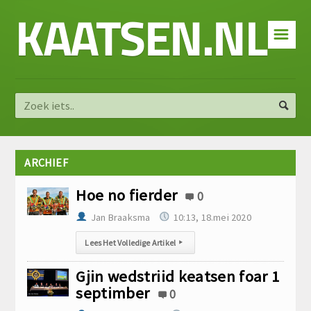
KAATSEN.NL
☰
ARCHIEF
Hoe no fierder
0
Jan Braaksma
10:13, 18.mei 2020
Lees Het Volledige Artikel
▸
Gjin wedstriid keatsen foar 1
septimber
0