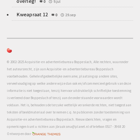
overleg!
0
9.jul
Kweapraat 12
0
29.sep
© 2002-2025 Acquisitie- en advertentiebureau Boppeslach, Alle rechten, waaronder
het auteursrecht, zijn aan Acquisitie- en advertentiebureau Boppeslach
voorbehouden. Gehele of gedeeltelijke overname, plaatsing op andere sites,
verveelvoudiging op welke andere wijze dan ook en/of commercieel gebruik van deze
informatie is niet toegestaan, tenzij hiervoor uitdrukkelijk schriftelijke toestemming
is verleend door Boppeslach of tenzij aan de onderstaande voorwaarden wordt
voldaan. Het is, behoudens de terzake wettelijk verankerde rechten, niet toegestaan
teksten of beeldmateriaal over te nemen c.q. te publiceren zonder toestemming van
Acquisitie- en advertentiebureau Boppeslach. Nieuwsberichten, vragen en
opmerkingen kunt u richten aan jbraaksma@planet.nl of telefoon 0517 - 39 68 20
com
Ontworpen door