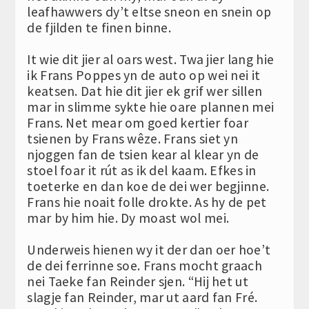
leafhawwers dy’t eltse sneon en snein op
de fjilden te finen binne.
It wie dit jier al oars west. Twa jier lang hie
ik Frans Poppes yn de auto op wei nei it
keatsen. Dat hie dit jier ek grif wer sillen
mar in slimme sykte hie oare plannen mei
Frans. Net mear om goed kertier foar
tsienen by Frans wêze. Frans siet yn
njoggen fan de tsien kear al klear yn de
stoel foar it rút as ik del kaam. Efkes in
toeterke en dan koe de dei wer begjinne.
Frans hie noait folle drokte. As hy de pet
mar by him hie. Dy moast wol mei.
Underweis hienen wy it der dan oer hoe’t
de dei ferrinne soe. Frans mocht graach
nei Taeke fan Reinder sjen. “Hij het ut
slagje fan Reinder, mar ut aard fan Fré.