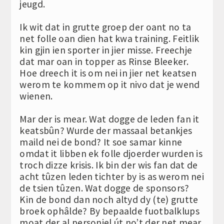
jeugd.
Ik wit dat in grutte groep der oant no ta
net folle oan dien hat kwa training. Feitlik
kin gjin ien sporter in jier misse. Freechje
dat mar oan in topper as Rinse Bleeker.
Hoe dreech it is om nei in jier net keatsen
werom te kommem op it nivo dat je wend
wienen.
Mar der is mear. Wat dogge de leden fan it
keatsbûn? Wurde der massaal betankjes
maild nei de bond? It soe samar kinne
omdat it libben ek folle djoerder wurden is
troch dizze krisis. Ik bin der wis fan dat de
acht tûzen leden tichter by is as werom nei
de tsien tûzen. Wat dogge de sponsors?
Kin de bond dan noch altyd dy (te) grutte
broek ophâlde? By bepaalde fuotbalklups
moat der al personiel út no’t der net mear