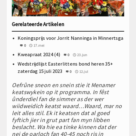
Gerelateerde Artikelen
Koningsprijs voor Jorrit Nanninga in Minnertsga
0
17.mei
Kweapraat 2024 (4)
0
23.jun
Wedstrijdlijst Easterlittens bond heren 35+
zaterdag 15 juli 2023
0
12.jul
Oefrûne sneon en snein stie it Menamer
keatswykein op it programma. In fêst
ûnderdiel fan de simmer as der wer
wiidweidich keatst waard…Waard, mar no
leit alles stil. Ek it keatsen dat al goed
fyftich jier in grut part fan myn libben
beslacht. Wa hie ea tinke kinnen dat der
nei de oarloch fan 40-45 noch ris in