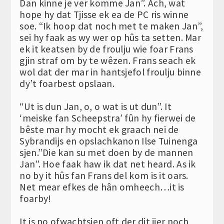
Dan kinne je ver komme Jan”. Ach, wat
hope hy dat Tjisse ek ea de PC ris winne
soe. “Ik hoop dat noch met te maken Jan”,
sei hy faak as wy wer op hûs ta setten. Mar
ek it keatsen by de froulju wie foar Frans
gjin straf om by te wêzen. Frans seach ek
wol dat der mar in hantsjefol froulju binne
dy’t foarbest opslaan.
“Ut is dun Jan, o, o wat is ut dun”. It
‘meiske fan Scheepstra’ fûn hy fierwei de
bêste mar hy mocht ek graach nei de
Sybrandijs en opslachkanon Ilse Tuinenga
sjen.”Die kan su met doen by de mannen
Jan”. Hoe faak haw ik dat net heard. As ik
no by it hûs fan Frans del kom is it oars.
Net mear efkes de hân omheech…it is
foarby!
It is no ofwachtsjen oft der dit jier noch