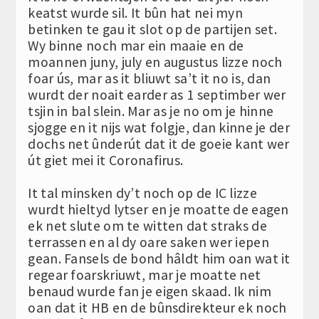
keatst wurde sil. It bûn hat nei myn
betinken te gau it slot op de partijen set.
Wy binne noch mar ein maaie en de
moannen juny, july en augustus lizze noch
foar ús, mar as it bliuwt sa’t it no is, dan
wurdt der noait earder as 1 septimber wer
tsjin in bal slein. Mar as je no om je hinne
sjogge en it nijs wat folgje, dan kinne je der
dochs net ûnderút dat it de goeie kant wer
út giet mei it Coronafirus.
It tal minsken dy’t noch op de IC lizze
wurdt hieltyd lytser en je moatte de eagen
ek net slute om te witten dat straks de
terrassen en al dy oare saken wer iepen
gean. Fansels de bond hâldt him oan wat it
regear foarskriuwt, mar je moatte net
benaud wurde fan je eigen skaad. Ik nim
oan dat it HB en de bûnsdirekteur ek noch