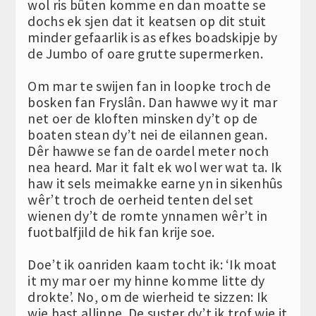
wol ris bûten komme en dan moatte se
dochs ek sjen dat it keatsen op dit stuit
minder gefaarlik is as efkes boadskipje by
de Jumbo of oare grutte supermerken.
Om mar te swijen fan in loopke troch de
bosken fan Fryslân. Dan hawwe wy it mar
net oer de kloften minsken dy’t op de
boaten stean dy’t nei de eilannen gean.
Dêr hawwe se fan de oardel meter noch
nea heard. Mar it falt ek wol wer wat ta. Ik
haw it sels meimakke earne yn in sikenhûs
wêr’t troch de oerheid tenten del set
wienen dy’t de romte ynnamen wêr’t in
fuotbalfjild de hik fan krije soe.
Doe’t ik oanriden kaam tocht ik: ‘Ik moat
it my mar oer my hinne komme litte dy
drokte’. No, om de wierheid te sizzen: Ik
wie hast allinne. De suster dy’t ik trof wie it