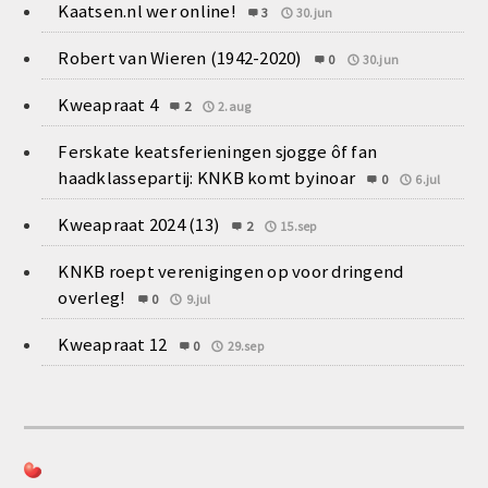
Kaatsen.nl wer online!
3
30.jun
Robert van Wieren (1942-2020)
0
30.jun
Kweapraat 4
2
2.aug
Ferskate keatsferieningen sjogge ôf fan
haadklassepartij: KNKB komt byinoar
0
6.jul
Kweapraat 2024 (13)
2
15.sep
KNKB roept verenigingen op voor dringend
overleg!
0
9.jul
Kweapraat 12
0
29.sep