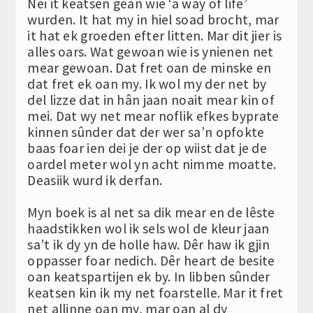
Nei it keatsen gean wie ‘a way of life’
wurden. It hat my in hiel soad brocht, mar
it hat ek groeden efter litten. Mar dit jier is
alles oars. Wat gewoan wie is ynienen net
mear gewoan. Dat fret oan de minske en
dat fret ek oan my. Ik wol my der net by
del lizze dat in hân jaan noait mear kin of
mei. Dat wy net mear noflik efkes byprate
kinnen sûnder dat der wer sa’n opfokte
baas foar ien dei je der op wiist dat je de
oardel meter wol yn acht nimme moatte.
Deasiik wurd ik derfan.
Myn boek is al net sa dik mear en de lêste
haadstikken wol ik sels wol de kleur jaan
sa’t ik dy yn de holle haw. Dêr haw ik gjin
oppasser foar nedich. Dêr heart de besite
oan keatspartijen ek by. In libben sûnder
keatsen kin ik my net foarstelle. Mar it fret
net allinne oan my, mar oan al dy