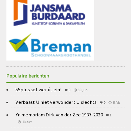
Populaire berichten
55plus set wer út ein!
0
30.jun
Verbaast U niet verwondert U slechts
0
5.feb
Yn memoriam Dirk van der Zee 1937-2020
1
13.okt