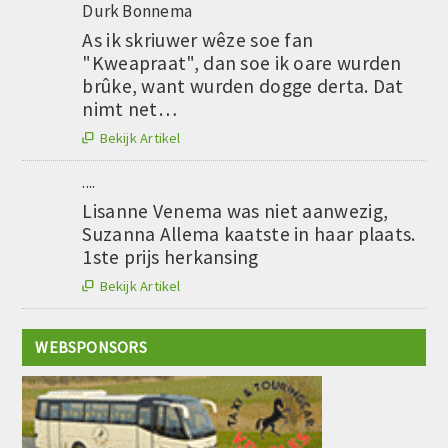
Durk Bonnema
As ik skriuwer wêze soe fan
"Kweapraat", dan soe ik oare wurden
brûke, want wurden dogge derta. Dat
nimt net…
Bekijk Artikel

....
Lisanne Venema was niet aanwezig,
Suzanna Allema kaatste in haar plaats.
1ste prijs herkansing
Bekijk Artikel

WEBSPONSORS