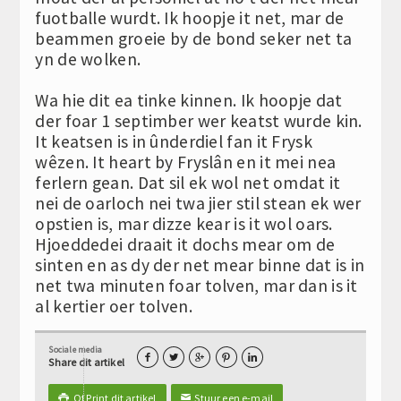
fuotballe wurdt. Ik hoopje it net, mar de
beammen groeie by de bond seker net ta
yn de wolken.
Wa hie dit ea tinke kinnen. Ik hoopje dat
der foar 1 septimber wer keatst wurde kin.
It keatsen is in ûnderdiel fan it Frysk
wêzen. It heart by Fryslân en it mei nea
ferlern gean. Dat sil ek wol net omdat it
nei de oarloch nei twa jier stil stean ek wer
opstien is, mar dizze kear is it wol oars.
Hjoeddedei draait it dochs mear om de
sinten en as dy der net mear binne dat is in
net twa minuten foar tolven, mar dan is it
al kertier oer tolven.
Sociale media





Share dit artikel
Of Print dit artikel
Stuur een e-mail

✉