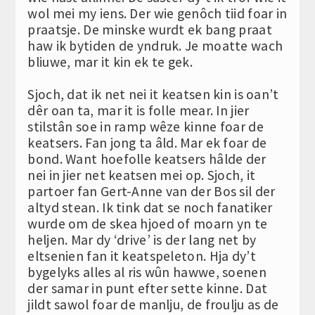
wol mei my iens. Der wie genôch tiid foar in
praatsje. De minske wurdt ek bang praat
haw ik bytiden de yndruk. Je moatte wach
bliuwe, mar it kin ek te gek.
Sjoch, dat ik net nei it keatsen kin is oan’t
dêr oan ta, mar it is folle mear. In jier
stilstân soe in ramp wêze kinne foar de
keatsers. Fan jong ta âld. Mar ek foar de
bond. Want hoefolle keatsers hâlde der
nei in jier net keatsen mei op. Sjoch, it
partoer fan Gert-Anne van der Bos sil der
altyd stean. Ik tink dat se noch fanatiker
wurde om de skea hjoed of moarn yn te
heljen. Mar dy ‘drive’ is der lang net by
eltsenien fan it keatspeleton. Hja dy’t
bygelyks alles al ris wûn hawwe, soenen
der samar in punt efter sette kinne. Dat
jildt sawol foar de manlju, de froulju as de