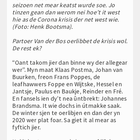
seizoen net mear keatst wurde soe. Jo
tinzen gean dan werom nei hoe’t it west
hie as de Corona krisis der net west wie.
(Foto: Henk Bootsma).
Partoer Van der Bos oerlibbet de krisis wol.
De rest ek?
“Oant takom jier dan binne wy der allegear
wer”. Myn maat Klaas Postma, Johan van
Buurken, freon Frans Poppes, de
leafhawwers Foppe en Wijtske, Hessel en
Jantsje, Paulus en Baukje, Reinder en Fré.
En fansels ien dy’t nea ûntbrekt: Johannes
Brandsma. It wie dochs in útmakke saak.
De winter sjen te oerlibjen en dan der yn
2020 wer plat foar. Sa giet it al mear as
fyftich jier.