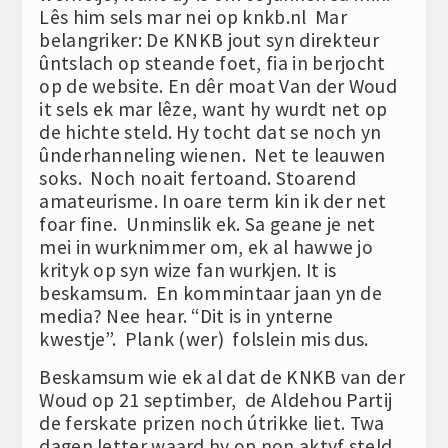
Lês him sels mar nei op knkb.nl Mar
belangriker: De KNKB jout syn direkteur
ûntslach op steande foet, fia in berjocht
op de website. En dêr moat Van der Woud
it sels ek mar lêze, want hy wurdt net op
de hichte steld. Hy tocht dat se noch yn
ûnderhanneling wienen. Net te leauwen
soks. Noch noait fertoand. Stoarend
amateurisme. In oare term kin ik der net
foar fine. Unminslik ek. Sa geane je net
mei in wurknimmer om, ek al hawwe jo
krityk op syn wize fan wurkjen. It is
beskamsum. En kommintaar jaan yn de
media? Nee hear. “Dit is in ynterne
kwestje”. Plank (wer) folslein mis dus.
Beskamsum wie ek al dat de KNKB van der
Woud op 21 septimber, de Aldehou Partij
de ferskate prizen noch útrikke liet. Twa
dagen letter waard hy op non aktyf steld.