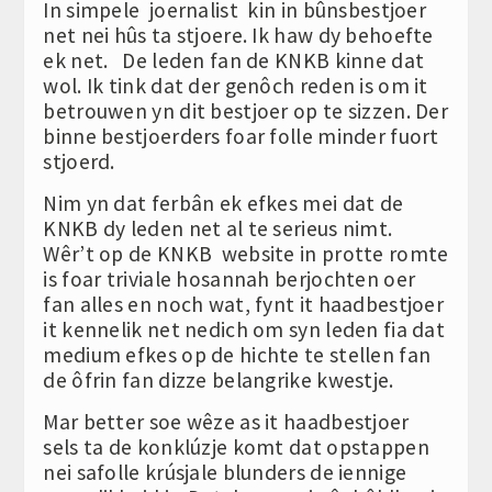
In simpele joernalist kin in bûnsbestjoer
net nei hûs ta stjoere. Ik haw dy behoefte
ek net. De leden fan de KNKB kinne dat
wol. Ik tink dat der genôch reden is om it
betrouwen yn dit bestjoer op te sizzen. Der
binne bestjoerders foar folle minder fuort
stjoerd.
Nim yn dat ferbân ek efkes mei dat de
KNKB dy leden net al te serieus nimt.
Wêr’t op de KNKB website in protte romte
is foar triviale hosannah berjochten oer
fan alles en noch wat, fynt it haadbestjoer
it kennelik net nedich om syn leden fia dat
medium efkes op de hichte te stellen fan
de ôfrin fan dizze belangrike kwestje.
Mar better soe wêze as it haadbestjoer
sels ta de konklúzje komt dat opstappen
nei safolle krúsjale blunders de iennige