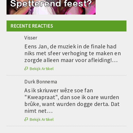
RECENTE REACTIES
Visser
Eens Jan, de muziek in de finale had
niks met sfeer verhoging te maken en
zorgde alleen maar voor afleiding!…
Bekijk Artikel

Durk Bonnema
As ik skriuwer wêze soe fan
"Kweapraat", dan soe ik oare wurden
brûke, want wurden dogge derta. Dat
nimt net…
Bekijk Artikel

....