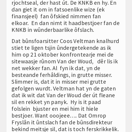
rjochtseal, der hast út. De KNKB en hy. En
dan giet it om in fatsoenlike wize (ek
finansjeel) fan ôfskied nimmen fan
elkoar. En dan nimt it haadbestjoer fan de
KNKB in wûnderbaarlike ôfslach.
Dat bûnsfoarsitter Coos Veltman knalhurd
stiet te ligen tsjin ûndergetekende as ik
him op 21 oktober konfrontearje mei de
sitewaasje rûnom Van der Woud, dêr lis ik
net wekker fan. Al fyn ik dat, yn de
besteande ferhâldings, in grutte misser.
Slimmer is, dat it in misser mei grutte
gefolgen wurdt. Veltman hat yn de gaten
dat ik wit dat Van der Woud der út fleane
sil en rekket yn panyk. Hy is it paad
folslein bjuster en mei him it hiele
bestjoer. Want ooojeee…. Dat Omrop
Fryslân it ûntslach fan de bûnsdirekteur
bekind meitsje sil, dat is toch ferskrikkelik.