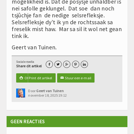
mogelikheid is. Dat de posysje ûnhâldber is
nei safolle geklungel. Dat soe dan noch
tsjûchje fan de nedige selsrefleksje.
Selsrefleksje dy’t ik yn de rochtssaak sa
freselik mist haw. Mar sa sil it wol net gean
tink ik.
Geert van Tuinen.
Sociale media





Share dit artikel
Of Print dit artikel
Stuur een e-mail

✉
Door
Geert van Tuinen
november 18, 2025 19:12
GEEN REACTIES