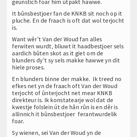
geunstich foar him útpakt hawwe.
It bûnsbestjoer fan de KNKB sit noch op it
pluche. En de fraach is oft dat wol terjocht
is.
Want wêr’t Van der Woud fan alles
ferwiten wurdt, bliuwt it haadbestjoer sels
aardich bûten skot as it giet om de
blunders dy’t sy sels makke hawwe yn dit
hiele proses.
En blunders binne der makke. Ik treed no
efkes net yn de fraach oft Van der Woud
terjocht of ûnterjocht net mear KNKB
direkteur is. Ik konstatearje wol dat de
kwestje folslein út de hân rûn is en dêr is
allinnich it bûnsbestjoer ferantwurdelik
foar.
Sy wienen, sei Van der Woud yn de