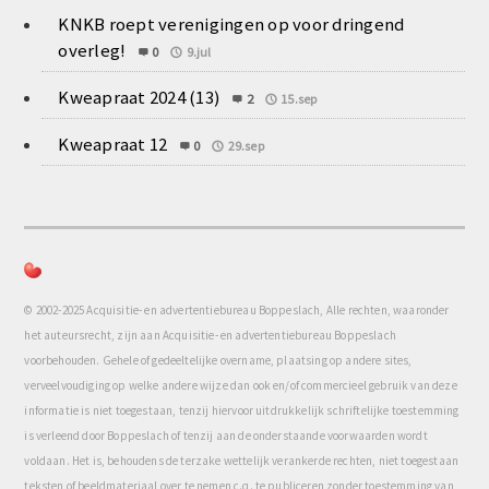
KNKB roept verenigingen op voor dringend
overleg!
0
9.jul
Kweapraat 2024 (13)
2
15.sep
Kweapraat 12
0
29.sep
© 2002-2025 Acquisitie- en advertentiebureau Boppeslach, Alle rechten, waaronder
het auteursrecht, zijn aan Acquisitie- en advertentiebureau Boppeslach
voorbehouden. Gehele of gedeeltelijke overname, plaatsing op andere sites,
verveelvoudiging op welke andere wijze dan ook en/of commercieel gebruik van deze
informatie is niet toegestaan, tenzij hiervoor uitdrukkelijk schriftelijke toestemming
is verleend door Boppeslach of tenzij aan de onderstaande voorwaarden wordt
voldaan. Het is, behoudens de terzake wettelijk verankerde rechten, niet toegestaan
teksten of beeldmateriaal over te nemen c.q. te publiceren zonder toestemming van