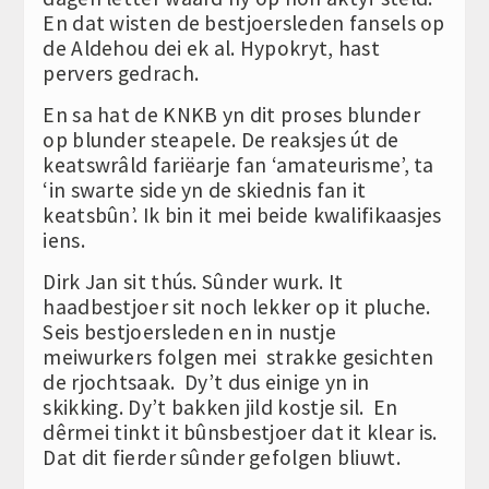
En dat wisten de bestjoersleden fansels op
de Aldehou dei ek al. Hypokryt, hast
pervers gedrach.
En sa hat de KNKB yn dit proses blunder
op blunder steapele. De reaksjes út de
keatswrâld fariëarje fan ‘amateurisme’, ta
‘in swarte side yn de skiednis fan it
keatsbûn’. Ik bin it mei beide kwalifikaasjes
iens.
Dirk Jan sit thús. Sûnder wurk. It
haadbestjoer sit noch lekker op it pluche.
Seis bestjoersleden en in nustje
meiwurkers folgen mei strakke gesichten
de rjochtsaak. Dy’t dus einige yn in
skikking. Dy’t bakken jild kostje sil. En
dêrmei tinkt it bûnsbestjoer dat it klear is.
Dat dit fierder sûnder gefolgen bliuwt.