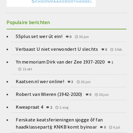
Populaire berichten
55plus set wer út ein!
0
30.jun
Verbaast U niet verwondert U slechts
0
5.feb
Yn memoriam Dirk van der Zee 1937-2020
1
13.okt
Kaatsen.nl wer online!
3
30.jun
Robert van Wieren (1942-2020)
0
30.jun
Kweapraat 4
2
2.aug
Ferskate keatsferieningen sjogge ôf fan
haadklassepartij: KNKB komt byinoar
0
6.jul