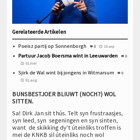
Gerelateerde Artikelen
Poeisz partij op Sonnenborgh
0
10.sep
Partuur Jacob Boersma wint in Leeuwarden
0
01.mei
Sjirk de Wal wint bij jongens in Witmarsum
0
01.aug
BUNSBESTJOER BLIUWT (NOCH?) WOL
SITTEN.
Sa! Dirk Jan sit thús. Telt syn frustraasjes,
syn leed, syn segeningen en syn sinten,
want de skikking dy’t úteinliks troffen is
mei de KNKB sil úteinliks noch wol