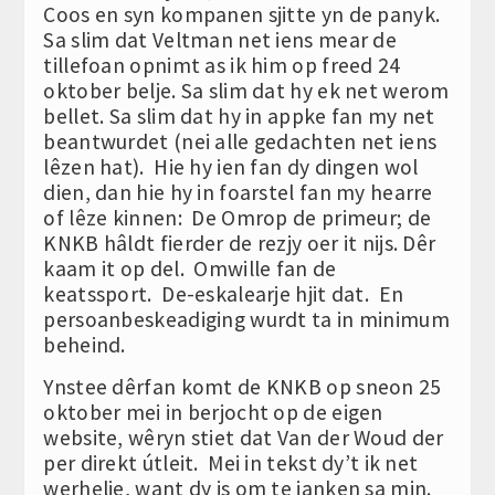
Coos en syn kompanen sjitte yn de panyk.
Sa slim dat Veltman net iens mear de
tillefoan opnimt as ik him op freed 24
oktober belje. Sa slim dat hy ek net werom
bellet. Sa slim dat hy in appke fan my net
beantwurdet (nei alle gedachten net iens
lêzen hat). Hie hy ien fan dy dingen wol
dien, dan hie hy in foarstel fan my hearre
of lêze kinnen: De Omrop de primeur; de
KNKB hâldt fierder de rezjy oer it nijs. Dêr
kaam it op del. Omwille fan de
keatssport. De-eskalearje hjit dat. En
persoanbeskeadiging wurdt ta in minimum
beheind.
Ynstee dêrfan komt de KNKB op sneon 25
oktober mei in berjocht op de eigen
website, wêryn stiet dat Van der Woud der
per direkt útleit. Mei in tekst dy’t ik net
werhelje, want dy is om te janken sa min.