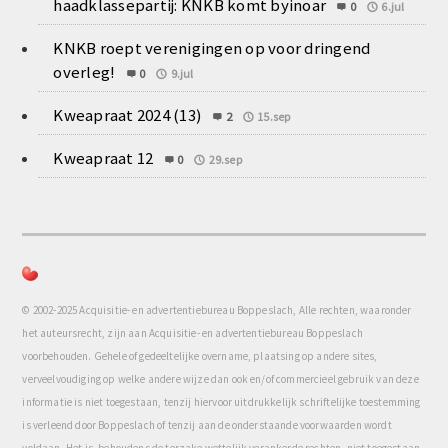
haadklassepartij: KNKB komt byinoar
0
6.jul
KNKB roept verenigingen op voor dringend
overleg!
0
9.jul
Kweapraat 2024 (13)
2
15.sep
Kweapraat 12
0
29.sep
© 2002-2025 Acquisitie- en advertentiebureau Boppeslach, Alle rechten, waaronder
het auteursrecht, zijn aan Acquisitie- en advertentiebureau Boppeslach
voorbehouden. Gehele of gedeeltelijke overname, plaatsing op andere sites,
verveelvoudiging op welke andere wijze dan ook en/of commercieel gebruik van deze
informatie is niet toegestaan, tenzij hiervoor uitdrukkelijk schriftelijke toestemming
is verleend door Boppeslach of tenzij aan de onderstaande voorwaarden wordt
voldaan. Het is, behoudens de terzake wettelijk verankerde rechten, niet toegestaan