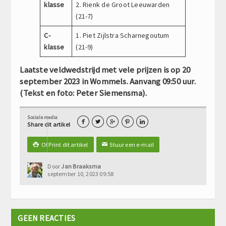
klasse
2. Rienk de Groot Leeuwarden
(21-7)
C-
1. Piet Zijlstra Scharnegoutum
klasse
(21-9)
Laatste veldwedstrijd met vele prijzen is op 20
september 2023 in Wommels. Aanvang 09:50 uur.
(Tekst en foto: Peter Siemensma).
Sociale media





Share dit artikel
Of Print dit artikel
Stuur een e-mail

✉
Door
Jan Braaksma
september 10, 2023 09:58
GEEN REACTIES