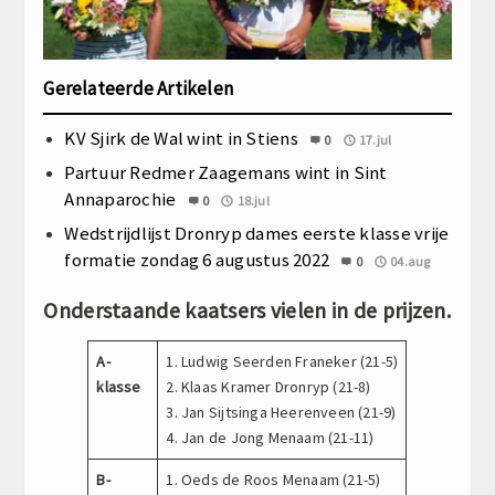
Gerelateerde Artikelen
KV Sjirk de Wal wint in Stiens
0
17.jul
Partuur Redmer Zaagemans wint in Sint
Annaparochie
0
18.jul
Wedstrijdlijst Dronryp dames eerste klasse vrije
formatie zondag 6 augustus 2022
0
04.aug
Onderstaande kaatsers vielen in de prijzen.
A-
1. Ludwig Seerden Franeker (21-5)
klasse
2. Klaas Kramer Dronryp (21-8)
3. Jan Sijtsinga Heerenveen (21-9)
4. Jan de Jong Menaam (21-11)
B-
1. Oeds de Roos Menaam (21-5)