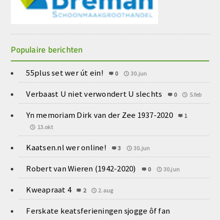
Populaire berichten
55plus set wer út ein!
0
30.jun
Verbaast U niet verwondert U slechts
0
5.feb
Yn memoriam Dirk van der Zee 1937-2020
1
13.okt
Kaatsen.nl wer online!
3
30.jun
Robert van Wieren (1942-2020)
0
30.jun
Kweapraat 4
2
2.aug
Ferskate keatsferieningen sjogge ôf fan