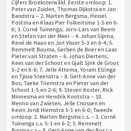
Cijfers Broeksterwâld. Eerste omloop: 1.
Peter van Zuiden, Thomas Dijkstra en Jan
Bandstra – 2. Marten Bergsma, Hessel
Postma en Klaas Pier Folkertsma 1-5 en 6-
6; 3. Corné Tuinenga, Jorn-Lars van Beem
en Stefan van der Meer – 4. Johan Sipma,
René de Haan en Jari Visser 5-3 en 6-4; 5.
Remmelt Bouma, Gerben de Boer en Laas
Pieter van Straten – 6. Johan Diertens,
Kees van der Schoot en Gjalt Sjirk de Groot
5-2 en 6-6; 7. Jelle Attema, Yoram Elzinga
en Tjisse Steenstra – 8. Gert-Anne van der
Bos, Taeke Triemstra en Pieter van der
Schoot 1-5 en 2-6; 9. Steven Koster, Rick
Minnesma en Hendrik Kootstra – 10.
Menno van Zwieten, Jelle Cnossen en
Kevin Jordi Hiemstra 5-1 en 6-0; Tweede
omloop: 2. Marten Bergsma c.s. – 3. Corné
Tuinenga c.s. 5-1 en 6-2; 5. Remmelt
Bouma c.s – 8. Gert-Anne van der Bos c.s.