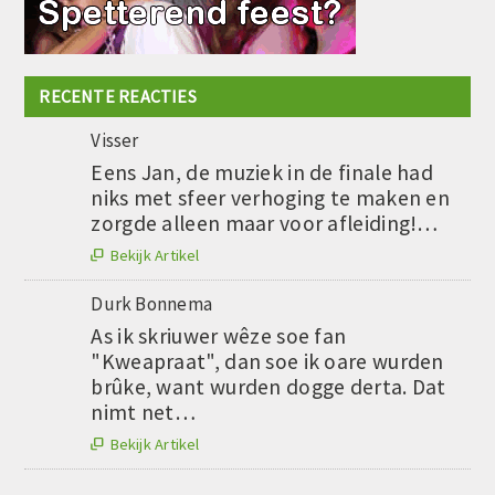
RECENTE REACTIES
Visser
Eens Jan, de muziek in de finale had
niks met sfeer verhoging te maken en
zorgde alleen maar voor afleiding!…
Bekijk Artikel

Durk Bonnema
As ik skriuwer wêze soe fan
"Kweapraat", dan soe ik oare wurden
brûke, want wurden dogge derta. Dat
nimt net…
Bekijk Artikel

....