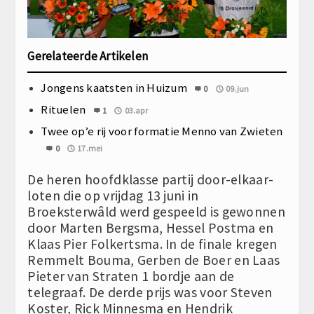
Gerelateerde Artikelen
Jongens kaatsten in Huizum
0
09.jun
Rituelen
1
03.apr
Twee op’e rij voor formatie Menno van Zwieten
0
17.mei
De heren hoofdklasse partij door-elkaar-
loten die op vrijdag 13 juni in
Broeksterwâld werd gespeeld is gewonnen
door Marten Bergsma, Hessel Postma en
Klaas Pier Folkertsma. In de finale kregen
Remmelt Bouma, Gerben de Boer en Laas
Pieter van Straten 1 bordje aan de
telegraaf. De derde prijs was voor Steven
Koster, Rick Minnesma en Hendrik