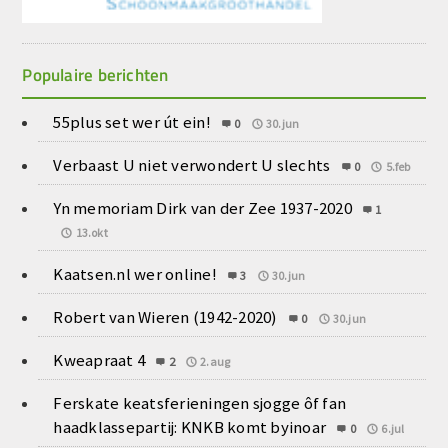
Populaire berichten
55plus set wer út ein!
0
30.jun
Verbaast U niet verwondert U slechts
0
5.feb
Yn memoriam Dirk van der Zee 1937-2020
1
13.okt
Kaatsen.nl wer online!
3
30.jun
Robert van Wieren (1942-2020)
0
30.jun
Kweapraat 4
2
2.aug
Ferskate keatsferieningen sjogge ôf fan
haadklassepartij: KNKB komt byinoar
0
6.jul