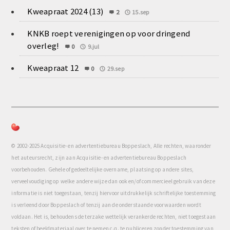
Kweapraat 2024 (13)
2
15.sep
KNKB roept verenigingen op voor dringend
overleg!
0
9.jul
Kweapraat 12
0
29.sep
© 2002-2025 Acquisitie- en advertentiebureau Boppeslach, Alle rechten, waaronder
het auteursrecht, zijn aan Acquisitie- en advertentiebureau Boppeslach
voorbehouden. Gehele of gedeeltelijke overname, plaatsing op andere sites,
verveelvoudiging op welke andere wijze dan ook en/of commercieel gebruik van deze
informatie is niet toegestaan, tenzij hiervoor uitdrukkelijk schriftelijke toestemming
is verleend door Boppeslach of tenzij aan de onderstaande voorwaarden wordt
voldaan. Het is, behoudens de terzake wettelijk verankerde rechten, niet toegestaan
teksten of beeldmateriaal over te nemen c.q. te publiceren zonder toestemming van