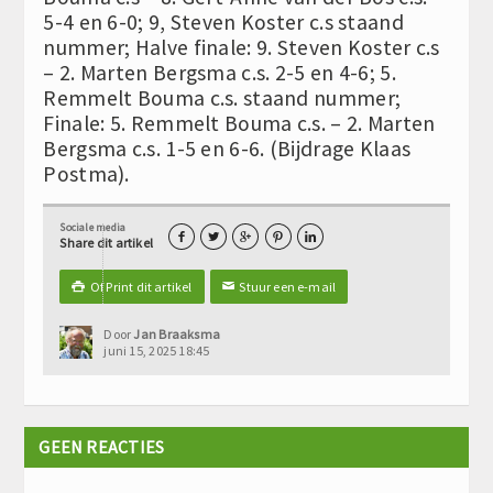
5-4 en 6-0; 9, Steven Koster c.s staand
nummer; Halve finale: 9. Steven Koster c.s
– 2. Marten Bergsma c.s. 2-5 en 4-6; 5.
Remmelt Bouma c.s. staand nummer;
Finale: 5. Remmelt Bouma c.s. – 2. Marten
Bergsma c.s. 1-5 en 6-6. (Bijdrage Klaas
Postma).
Sociale media





Share dit artikel
Of Print dit artikel
Stuur een e-mail

✉
Door
Jan Braaksma
juni 15, 2025 18:45
GEEN REACTIES