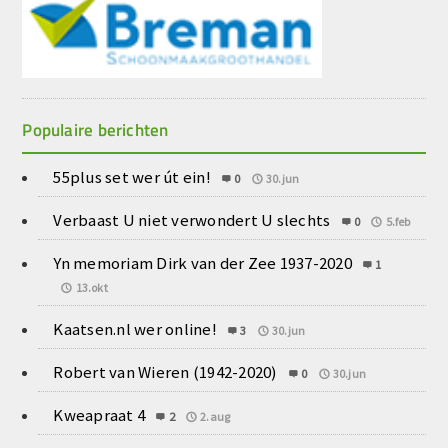
Populaire berichten
55plus set wer út ein!
0
30.jun
Verbaast U niet verwondert U slechts
0
5.feb
Yn memoriam Dirk van der Zee 1937-2020
1
13.okt
Kaatsen.nl wer online!
3
30.jun
Robert van Wieren (1942-2020)
0
30.jun
Kweapraat 4
2
2.aug