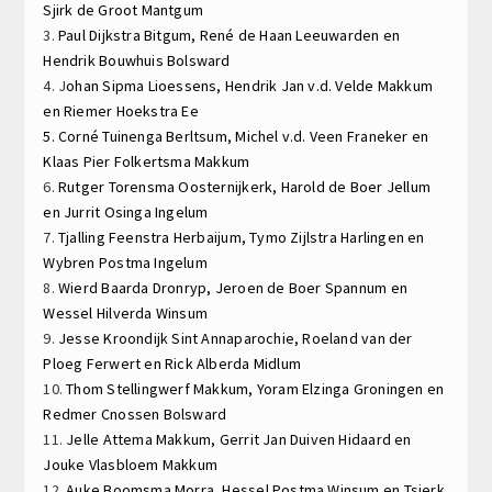
Sjirk de Groot
Mantgum
3.
Paul Dijkstra
Bitgum,
René de Haan
Leeuwarden en
Hendrik Bouwhuis
Bolsward
4. J
ohan Sipma
Lioessens,
Hendrik Jan v.d. Velde
Makkum
en
Riemer Hoekstra
Ee
5.
Corné Tuinenga
Berltsum,
Michel v.d. Veen
Franeker en
Klaas Pier Folkertsma
Makkum
6.
Rutger Torensma
Oosternijkerk,
Harold de Boer
Jellum
en
Jurrit Osinga
Ingelum
7.
Tjalling Feenstra
Herbaijum,
Tymo Zijlstra
Harlingen en
Wybren Postma
Ingelum
8.
Wierd Baarda
Dronryp,
Jeroen de Boer
Spannum en
Wessel Hilverda
Winsum
9.
Jesse Kroondijk
Sint Annaparochie,
Roeland van der
Ploeg
Ferwert en
Rick Alberda
Midlum
10.
Thom Stellingwerf
Makkum,
Yoram Elzinga
Groningen en
Redmer Cnossen
Bolsward
11.
Jelle Attema
Makkum,
Gerrit Jan Duiven
Hidaard en
Jouke Vlasbloem
Makkum
12.
Auke Boomsma
Morra,
Hessel Postma
Winsum en
Tsjerk