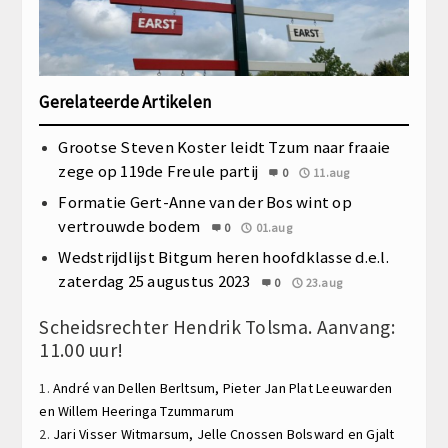
Gerelateerde Artikelen
Grootse Steven Koster leidt Tzum naar fraaie
zege op 119de Freule partij
0
11.aug
Formatie Gert-Anne van der Bos wint op
vertrouwde bodem
0
01.aug
Wedstrijdlijst Bitgum heren hoofdklasse d.e.l.
zaterdag 25 augustus 2023
0
23.aug
Scheidsrechter Hendrik Tolsma. Aanvang:
11.00 uur!
1.
André van Dellen
Berltsum,
Pieter Jan Plat
Leeuwarden
en
Willem Heeringa
Tzummarum
2.
Jari Visser
Witmarsum,
Jelle Cnossen
Bolsward en
Gjalt