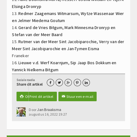
Elsinga
Dronryp
13.
Redmer Zaagemans
Witmarsum,
Wytze Wassenaar
Wier
en
Jelmer Miedema
Goutum
14.
Gerard de Vries
Bitgum,
Mark Minnesma
Dronryp en
Stefan van der Meer
Baard
15.
Rutmer van der Meer
Sint Jacobiparochie,
Verry van der
Meer
Sint Jacobiparochie en
Jan-Tymen Eisma
Franeker
16.
Lieuwe v.d. Werf
Koarnjum,
Sip Jaap Bos
Dokkum en
Yannick Hielkema
Bitgum
Sociale media





Share dit artikel
Of Print dit artikel
Stuur een e-mail

✉
Door
Jan Braaksma
augustus 16, 2022 19:27