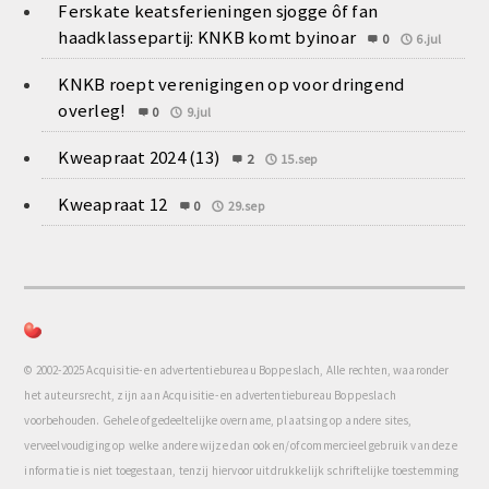
Ferskate keatsferieningen sjogge ôf fan
haadklassepartij: KNKB komt byinoar
0
6.jul
KNKB roept verenigingen op voor dringend
overleg!
0
9.jul
Kweapraat 2024 (13)
2
15.sep
Kweapraat 12
0
29.sep
© 2002-2025 Acquisitie- en advertentiebureau Boppeslach, Alle rechten, waaronder
het auteursrecht, zijn aan Acquisitie- en advertentiebureau Boppeslach
voorbehouden. Gehele of gedeeltelijke overname, plaatsing op andere sites,
verveelvoudiging op welke andere wijze dan ook en/of commercieel gebruik van deze
informatie is niet toegestaan, tenzij hiervoor uitdrukkelijk schriftelijke toestemming