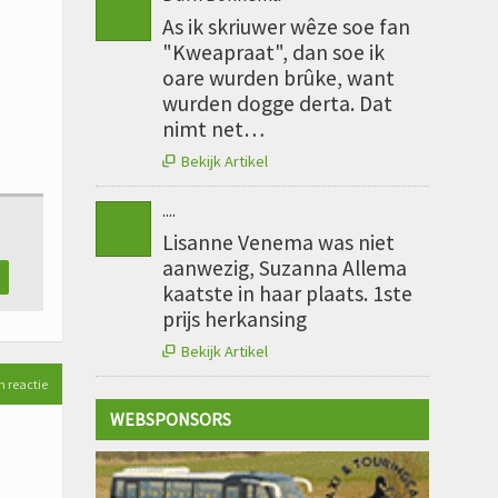
As ik skriuwer wêze soe fan
"Kweapraat", dan soe ik
oare wurden brûke, want
wurden dogge derta. Dat
nimt net…
Bekijk Artikel

....
Lisanne Venema was niet
aanwezig, Suzanna Allema
kaatste in haar plaats. 1ste
prijs herkansing
Bekijk Artikel

n reactie
WEBSPONSORS