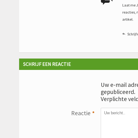
Laat me Je
reacties, 
artikel.
Schrijf 

SCHRIJF EEN REACTIE
Uw e-mail adre
gepubliceerd.
Verplichte vel
Reactie
*