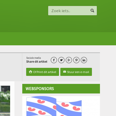
Sociale media





Share dit artikel
Of Print dit artikel
Stuur een e-mail

✉
WEBSPONSORS