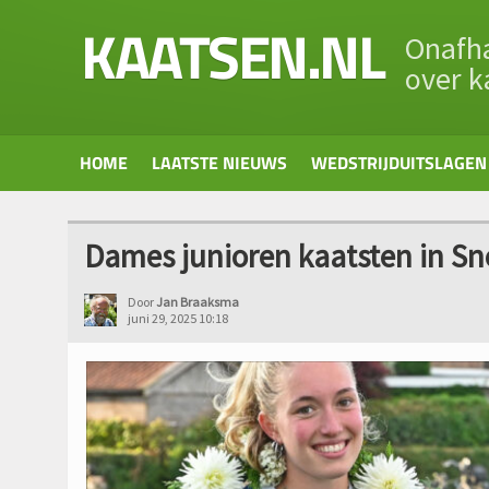
KAATSEN.NL
Onafha
over k
HOME
LAATSTE NIEUWS
WEDSTRIJDUITSLAGEN
Dames junioren kaatsten in Sn
Door
Jan Braaksma
juni 29, 2025 10:18