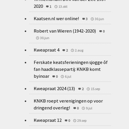
2020
1
13.okt
Kaatsen.nl wer online!
3
30.jun
Robert van Wieren (1942-2020)
0
30.jun
Kweapraat 4
2
2.aug
Ferskate keatsferieningen sjogge ôf
fan haadklassepartij: KNKB komt
byinoar
0
6.jul
Kweapraat 2024 (13)
2
15.sep
KNKB roept verenigingen op voor
dringend overleg!
0
9.jul
Kweapraat 12
0
29.sep