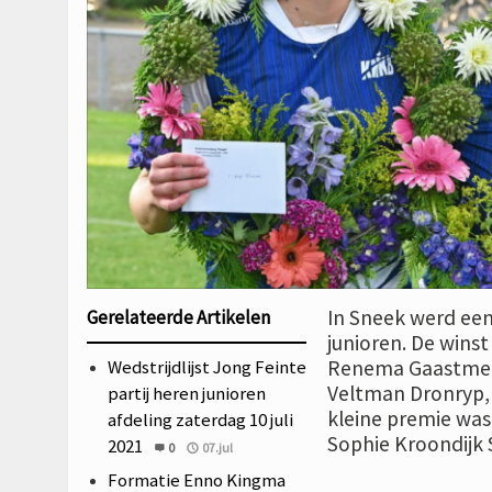
In Sneek werd een
Gerelateerde Artikelen
junioren. De wi
Wedstrijdlijst Jong Feinte
Renema Gaastmeer 
Veltman Dronryp,
partij heren junioren
kleine premie wa
afdeling zaterdag 10 juli
Sophie Kroondijk 
2021
0
07.jul
Formatie Enno Kingma