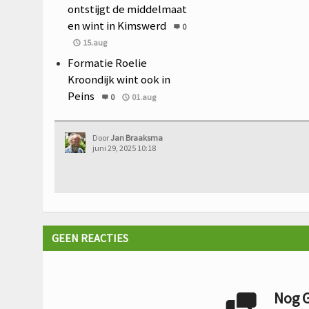
ontstijgt de middelmaat
en wint in Kimswerd
0
15.aug
Formatie Roelie
Kroondijk wint ook in
Peins
0
01.aug
Door
Jan Braaksma
juni 29, 2025 10:18
GEEN REACTIES
Nog G
