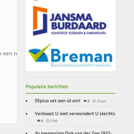
 een reactie plaats.
Populaire berichten
55plus set wer út ein!
0
30.jun
Verbaast U niet verwondert U slechts
0
5.feb
Yn memoriam Dirk van der Zee 1937-