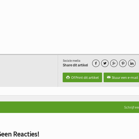
Sociale media





Share dit artikel
Of Print dit artikel
Stuur een e-mail

✉
Schrijf ee
een Reacties!