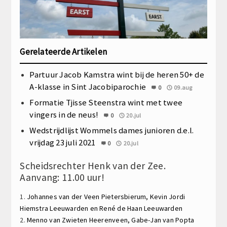
Gerelateerde Artikelen
Partuur Jacob Kamstra wint bij de heren 50+ de
A-klasse in Sint Jacobiparochie
0
09.aug
Formatie Tjisse Steenstra wint met twee
vingers in de neus!
0
20.jul
Wedstrijdlijst Wommels dames junioren d.e.l.
vrijdag 23 juli 2021
0
20.jul
Scheidsrechter Henk van der Zee.
Aanvang: 11.00 uur!
1.
Johannes van der Veen
Pietersbierum,
Kevin Jordi
Hiemstra
Leeuwarden en
René de Haan
Leeuwarden
2.
Menno van Zwieten
Heerenveen,
Gabe-Jan van Popta