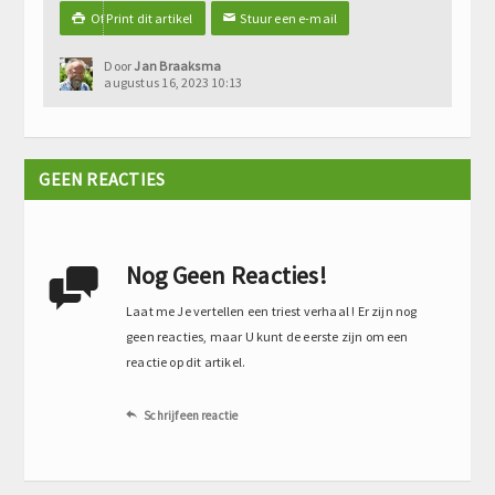
Of Print dit artikel
Stuur een e-mail

✉
Door
Jan Braaksma
augustus 16, 2023 10:13
GEEN REACTIES
Nog Geen Reacties!

Laat me Je vertellen een triest verhaal ! Er zijn nog
geen reacties, maar U kunt de eerste zijn om een
reactie op dit artikel.
Schrijf een reactie
