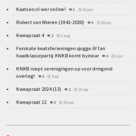
Kaatsen.nl wer online!
3
30.jun
Robert van Wieren (1942-2020)
0
30.jun
Kweapraat 4
2
2.aug
Ferskate keatsferieningen sjogge ôf fan
haadklassepartij: KNKB komt byinoar
0
6.jul
KNKB roept verenigingen op voor dringend
overleg!
0
9.jul
Kweapraat 2024 (13)
2
15.sep
Kweapraat 12
0
29.sep