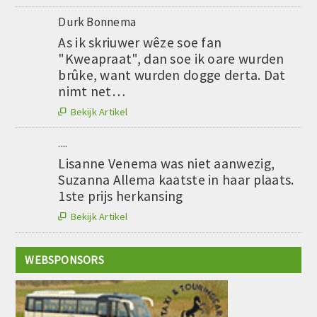
Durk Bonnema
As ik skriuwer wêze soe fan
"Kweapraat", dan soe ik oare wurden
brûke, want wurden dogge derta. Dat
nimt net…
Bekijk Artikel

....
Lisanne Venema was niet aanwezig,
Suzanna Allema kaatste in haar plaats.
1ste prijs herkansing
Bekijk Artikel

WEBSPONSORS