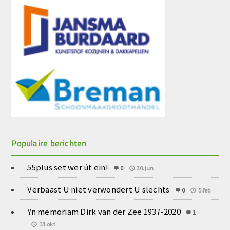
Populaire berichten
55plus set wer út ein!
0
30.jun
Verbaast U niet verwondert U slechts
0
5.feb
Yn memoriam Dirk van der Zee 1937-2020
1
13.okt