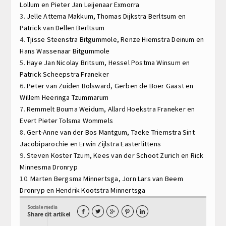
Lollum en
Pieter Jan Leijenaar
Exmorra
3.
Jelle Attema
Makkum,
Thomas Dijkstra
Berltsum en
Patrick van Dellen
Berltsum
4.
Tjisse Steenstra
Bitgummole,
Renze Hiemstra
Deinum en
Hans Wassenaar
Bitgummole
5.
Haye Jan Nicolay
Britsum,
Hessel Postma
Winsum en
Patrick Scheepstra
Franeker
6.
Peter van Zuiden
Bolsward,
Gerben de Boer
Gaast en
Willem Heeringa
Tzummarum
7.
Remmelt Bouma
Weidum,
Allard Hoekstra
Franeker en
Evert Pieter Tolsma
Wommels
8.
Gert-Anne van der Bos
Mantgum,
Taeke Triemstra
Sint
Jacobiparochie en
Erwin Zijlstra
Easterlittens
9.
Steven Koster
Tzum,
Kees van der Schoot
Zurich en
Rick
Minnesma
Dronryp
10.
Marten Bergsma
Minnertsga,
Jorn Lars van Beem
Dronryp en
Hendrik Kootstra
Minnertsga
Sociale media





Share dit artikel