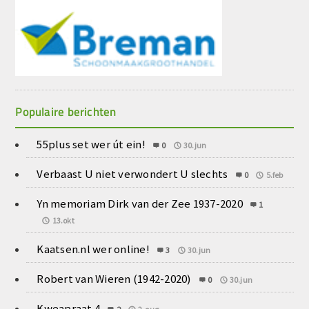
Populaire berichten
55plus set wer út ein!
0
30.jun
Verbaast U niet verwondert U slechts
0
5.feb
Yn memoriam Dirk van der Zee 1937-2020
1
13.okt
Kaatsen.nl wer online!
3
30.jun
Robert van Wieren (1942-2020)
0
30.jun
Kweapraat 4