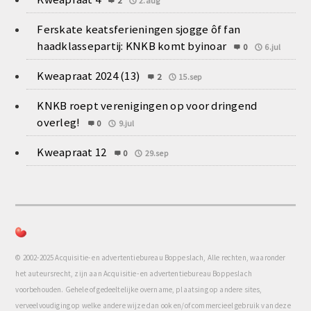
2
2.aug
Ferskate keatsferieningen sjogge ôf fan
haadklassepartij: KNKB komt byinoar
0
6.jul
Kweapraat 2024 (13)
2
15.sep
KNKB roept verenigingen op voor dringend
overleg!
0
9.jul
Kweapraat 12
0
29.sep
© 2002-2025 Acquisitie- en advertentiebureau Boppeslach, Alle rechten, waaronder
het auteursrecht, zijn aan Acquisitie- en advertentiebureau Boppeslach
voorbehouden. Gehele of gedeeltelijke overname, plaatsing op andere sites,
verveelvoudiging op welke andere wijze dan ook en/of commercieel gebruik van deze