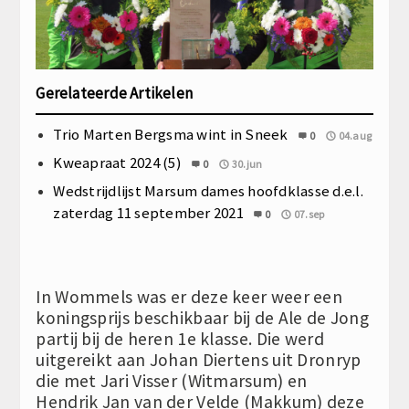
Gerelateerde Artikelen
Trio Marten Bergsma wint in Sneek
0
04.aug
Kweapraat 2024 (5)
0
30.jun
Wedstrijdlijst Marsum dames hoofdklasse d.e.l.
zaterdag 11 september 2021
0
07.sep
In Wommels was er deze keer weer een
koningsprijs beschikbaar bij de Ale de Jong
partij bij de heren 1e klasse. Die werd
uitgereikt aan Johan Diertens uit Dronryp
die met Jari Visser (Witmarsum) en
Hendrik Jan van der Velde (Makkum) deze