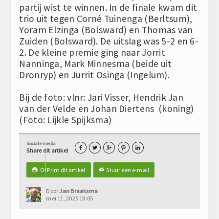
partij wist te winnen. In de finale kwam dit
trio uit tegen Corné Tuinenga (Berltsum),
Yoram Elzinga (Bolsward) en Thomas van
Zuiden (Bolsward). De uitslag was 5-2 en 6-
2. De kleine premie ging naar Jorrit
Nanninga, Mark Minnesma (beide uit
Dronryp) en Jurrit Osinga (Ingelum).
Bij de foto: vlnr: Jari Visser, Hendrik Jan
van der Velde en Johan Diertens (koning)
(Foto: Lijkle Spijksma)
Sociale media





Share dit artikel
Of Print dit artikel
Stuur een e-mail

✉
Door
Jan Braaksma
mei 11, 2025 18:05