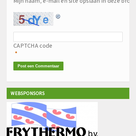
Mijn naam, e-mail en site opslaan in deze brow
CAPTCHA code
*
WEBSPONSORS