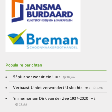
Populaire berichten
55plus set wer út ein!
0
30.jun
Verbaast U niet verwondert U slechts
0
5.feb
Yn memoriam Dirk van der Zee 1937-2020
1
13.okt