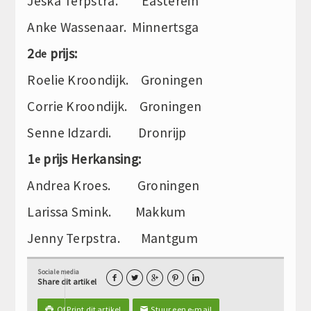
Jeska Terpstra. Easterein
Anke Wassenaar. Minnertsga
2
prijs:
de
Roelie Kroondijk. Groningen
Corrie Kroondijk. Groningen
Senne Idzardi. Dronrijp
1
prijs Herkansing:
e
Andrea Kroes. Groningen
Larissa Smink. Makkum
Jenny Terpstra. Mantgum
Sociale media





Share dit artikel
Of Print dit artikel
Stuur een e-mail

✉