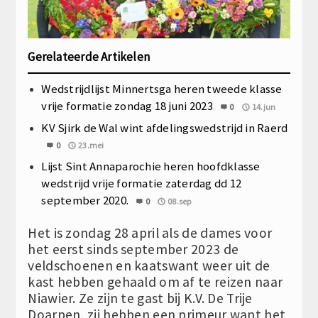
Gerelateerde Artikelen
Wedstrijdlijst Minnertsga heren tweede klasse
vrije formatie zondag 18 juni 2023
0
14.jun
KV Sjirk de Wal wint afdelingswedstrijd in Raerd
0
23.mei
Lijst Sint Annaparochie heren hoofdklasse
wedstrijd vrije formatie zaterdag dd 12
september 2020.
0
08.sep
Het is zondag 28 april als de dames voor
het eerst sinds september 2023 de
veldschoenen en kaatswant weer uit de
kast hebben gehaald om af te reizen naar
Niawier. Ze zijn te gast bij K.V. De Trije
Doarpen, zij hebben een primeur want het