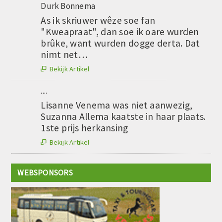
Durk Bonnema
As ik skriuwer wêze soe fan
"Kweapraat", dan soe ik oare wurden
brûke, want wurden dogge derta. Dat
nimt net…
Bekijk Artikel

....
Lisanne Venema was niet aanwezig,
Suzanna Allema kaatste in haar plaats.
1ste prijs herkansing
Bekijk Artikel

WEBSPONSORS