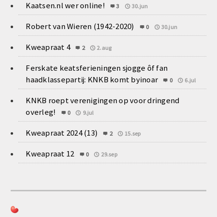
Kaatsen.nl wer online!
3
30.jun
Robert van Wieren (1942-2020)
0
30.jun
Kweapraat 4
2
2.aug
Ferskate keatsferieningen sjogge ôf fan
haadklassepartij: KNKB komt byinoar
0
6.jul
KNKB roept verenigingen op voor dringend
overleg!
0
9.jul
Kweapraat 2024 (13)
2
15.sep
Kweapraat 12
0
29.sep