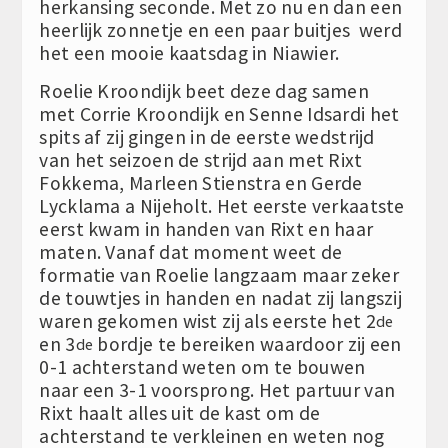
herkansing seconde. Met zo nu en dan een
heerlijk zonnetje en een paar buitjes werd
het een mooie kaatsdag in Niawier.
Roelie Kroondijk beet deze dag samen
met Corrie Kroondijk en Senne Idsardi het
spits af zij gingen in de eerste wedstrijd
van het seizoen de strijd aan met Rixt
Fokkema, Marleen Stienstra en Gerde
Lycklama a Nijeholt. Het eerste verkaatste
eerst kwam in handen van Rixt en haar
maten. Vanaf dat moment weet de
formatie van Roelie langzaam maar zeker
de touwtjes in handen en nadat zij langszij
waren gekomen wist zij als eerste het 2
de
en 3
bordje te bereiken waardoor zij een
de
0-1 achterstand weten om te bouwen
naar een 3-1 voorsprong. Het partuur van
Rixt haalt alles uit de kast om de
achterstand te verkleinen en weten nog