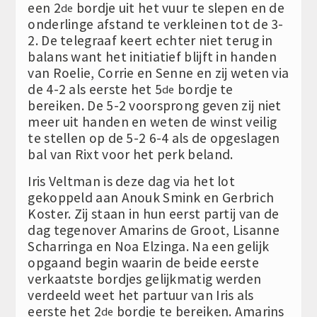
een 2
bordje uit het vuur te slepen en de
de
onderlinge afstand te verkleinen tot de 3-
2. De telegraaf keert echter niet terug in
balans want het initiatief blijft in handen
van Roelie, Corrie en Senne en zij weten via
de 4-2 als eerste het 5
bordje te
de
bereiken. De 5-2 voorsprong geven zij niet
meer uit handen en weten de winst veilig
te stellen op de 5-2 6-4 als de opgeslagen
bal van Rixt voor het perk beland.
Iris Veltman is deze dag via het lot
gekoppeld aan Anouk Smink en Gerbrich
Koster. Zij staan in hun eerst partij van de
dag tegenover Amarins de Groot, Lisanne
Scharringa en Noa Elzinga. Na een gelijk
opgaand begin waarin de beide eerste
verkaatste bordjes gelijkmatig werden
verdeeld weet het partuur van Iris als
eerste het 2
bordje te bereiken. Amarins
de