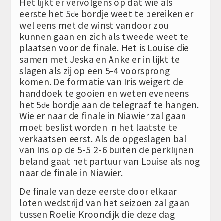
Het lijkt er vervolgens op dat wie als
eerste het 5
bordje weet te bereiken er
de
wel eens met de winst vandoor zou
kunnen gaan en zich als tweede weet te
plaatsen voor de finale. Het is Louise die
samen met Jeska en Anke er in lijkt te
slagen als zij op een 5-4 voorsprong
komen. De formatie van Iris weigert de
handdoek te gooien en weten eveneens
het 5
bordje aan de telegraaf te hangen.
de
Wie er naar de finale in Niawier zal gaan
moet beslist worden in het laatste te
verkaatsen eerst. Als de opgeslagen bal
van Iris op de 5-5 2-6 buiten de perklijnen
beland gaat het partuur van Louise als nog
naar de finale in Niawier.
De finale van deze eerste door elkaar
loten wedstrijd van het seizoen zal gaan
tussen Roelie Kroondijk die deze dag