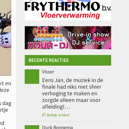
RECENTE REACTIES
Visser
Eens Jan, de muziek in de
kt en
finale had niks met sfeer
deze
verhoging te maken en
e
zorgde alleen maar voor
s dag
afleiding!…
tje
Bekijk Artikel

ed
Durk Bonnema