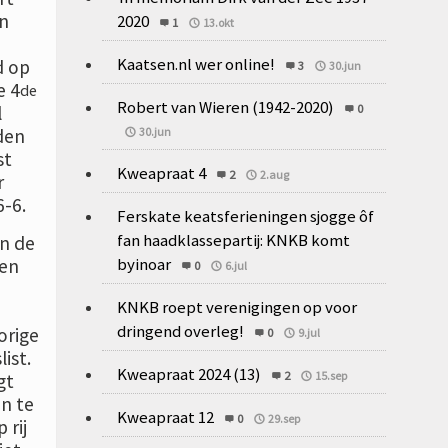
an
2020
1
13.okt
Kaatsen.nl wer online!
d op
3
30.jun
e 4
de
Robert van Wieren (1942-2020)
0
l
30.jun
den
st
Kweapraat 4
2
2.aug
r
6-6.
Ferskate keatsferieningen sjogge ôf
fan haadklassepartij: KNKB komt
In de
byinoar
 en
0
6.jul
KNKB roept verenigingen op voor
dringend overleg!
orige
0
9.jul
ist.
Kweapraat 2024 (13)
2
15.sep
gt
an te
Kweapraat 12
0
29.sep
 rij