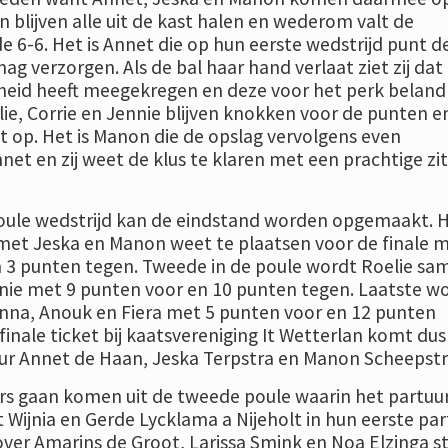
n blijven alle uit de kast halen en wederom valt de
de 6-6. Het is Annet die op hun eerste wedstrijd punt d
ag verzorgen. Als de bal haar hand verlaat ziet zij dat
lheid heeft meegekregen en deze voor het perk beland
lie, Corrie en Jennie blijven knokken voor de punten e
et op. Het is Manon die de opslag vervolgens even
et en zij weet de klus te klaren met een prachtige zi
oule wedstrijd kan de eindstand worden opgemaakt. H
et Jeska en Manon weet te plaatsen voor de finale 
 3 punten tegen. Tweede in de poule wordt Roelie sa
nie met 9 punten voor en 10 punten tegen. Laatste w
nna, Anouk en Fiera met 5 punten voor en 12 punten
finale ticket bij kaatsvereniging It Wetterlan komt dus
ur Annet de Haan, Jeska Terpstra en Manon Scheepstr
s gaan komen uit de tweede poule waarin het partuu
t Wijnia en Gerde Lycklama a Nijeholt in hun eerste part
ver Amarins de Groot, Larissa Smink en Noa Elzinga s