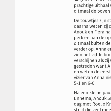
prachtige uithaal
ditmaal de boven 
De touwtjes zijn 
daarna weten zij 
Anouk en Fiera ha
perk en aan de ops
ditmaal buiten de 
verder op. Anna e
zien het vijfde bo
verschijnen als zij
gestreden want A
en weten de eerste
vizier van Anna ni
5-1 en 6-0.
Na een kleine pauz
Ennema, Anouk Smin
dag met Roelie Kro
strijd die veel mee