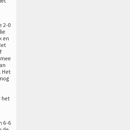
iet
e 2-0
lie
k en
Het
f
g mee
van
. Het
 nog
 het
n 6-6
p de