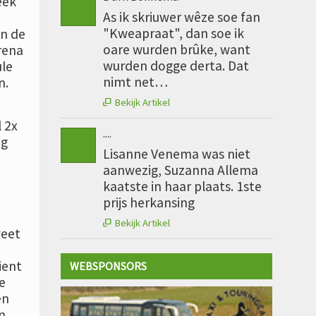
eek
As ik skriuwer wêze soe fan
"Kweapraat", dan soe ik
an de
oare wurden brûke, want
rena
wurden dogge derta. Dat
ule
nimt net…
n.
Bekijk Artikel

 2x
....
eg
Lisanne Venema was niet
aanwezig, Suzanna Allema
kaatste in haar plaats. 1ste
prijs herkansing
Bekijk Artikel

weet
ient
WEBSPONSORS
e
en
n