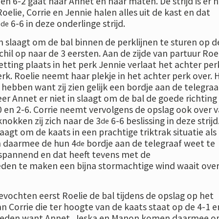
en 6-2 gaat naar Annet en haar maten. De strijd is er n
lie, Corrie en Jennie halen alles uit de kast en dat
2
6-6 in deze onderlinge strijd.
de
 in slaagt om de bal binnen de perklijnen te sturen op d
chil op naar de 3 eersten. Aan de zijde van partuur Roe
tting plaats in het perk Jennie verlaat het achter per
rk. Roelie neemt haar plekje in het achter perk over. 
te hebben want zij zien gelijk een bordje aan de telegraa
er Annet er niet in slaagt om de bal de goede richtin
0 en 2-6. Corrie neemt vervolgens de opslag ook over 
nokken zij zich naar de 3
6-6 beslissing in deze strijd
de
slaagt om de kaats in een prachtige triktrak situatie als
en daarmee de hun 4
bordje aan de telegraaf weet te
de
t spannend en dat heeft tevens met de
en te maken een bijna stormachtige wind waait over
evochten eerst Roelie de bal tijdens de opslag op het
n Corrie die ter hoogte van de kaats staat op de 4-1 e
estreden want Annet, Jeska en Manon komen daarmee o