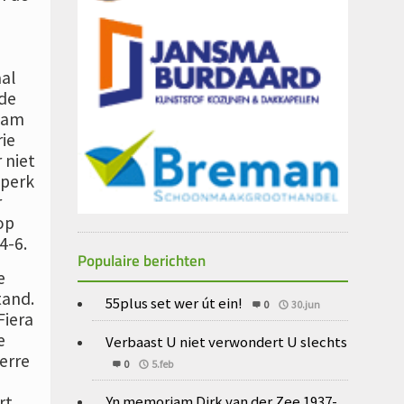
aal
 de
zaam
rie
 niet
 perk
r
op
4-6.
Populaire berichten
e
tand.
55plus set wer út ein!
0
30.jun
Fiera
e
Verbaast U niet verwondert U slechts
verre
0
5.feb
Yn memoriam Dirk van der Zee 1937-
rt