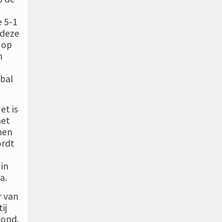
e 5-1
 deze
 op
n
tbal
et is
met
men
ordt
 in
a.
r van
ij
tond.