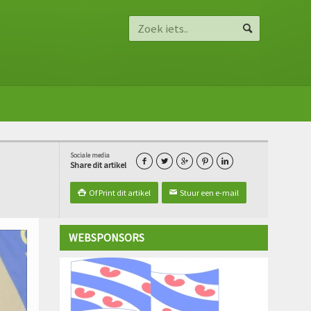
Sociale media





Share dit artikel
Of Print dit artikel
Stuur een e-mail

✉
WEBSPONSORS