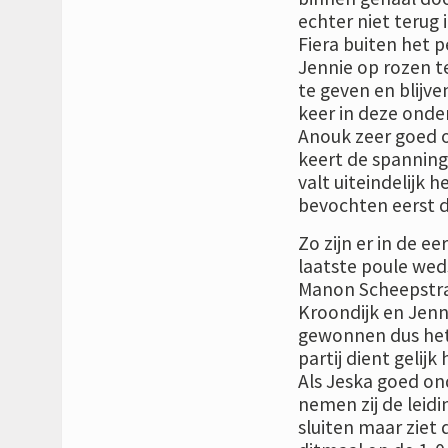
echter niet terug 
Fiera buiten het p
Jennie op rozen te
te geven en blijve
keer in deze onderl
Anouk zeer goed o
keert de spanning 
valt uiteindelijk 
bevochten eerst de
Zo zijn er in de e
laatste poule wed
Manon Scheepstra 
Kroondijk en Jenn
gewonnen dus het 
partij dient gelij
Als Jeska goed on
nemen zij de leidi
sluiten maar ziet