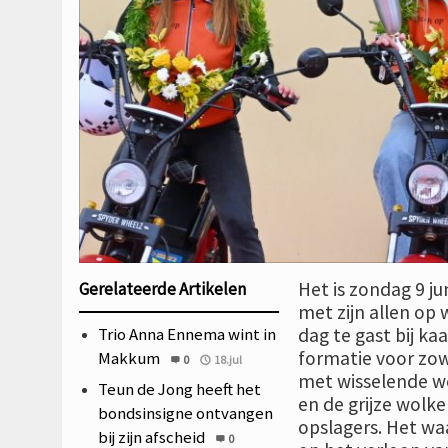
Het is zondag 9 j
Gerelateerde Artikelen
met zijn allen op 
Trio Anna Ennema wint in
dag te gast bij ka
formatie voor zow
Makkum
0
18.jul
met wisselende w
Teun de Jong heeft het
en de grijze wolk
bondsinsigne ontvangen
opslagers. Het wa
bij zijn afscheid
0