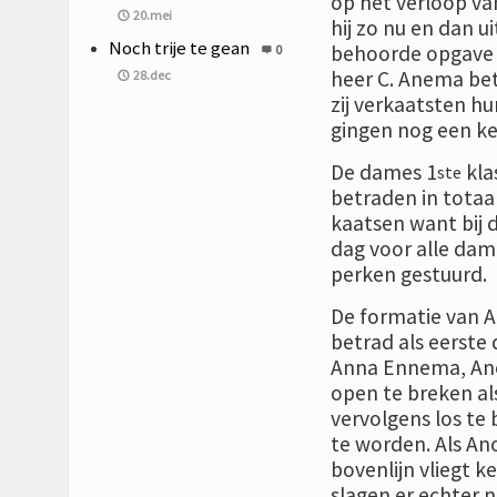
op het verloop va
20.mei
hij zo nu en dan u
Noch trije te gean
behoorde opgave o
0
heer C. Anema bet
28.dec
zij verkaatsten hu
gingen nog een ke
De dames 1
kla
ste
betraden in totaa
kaatsen want bij 
dag voor alle dam
perken gestuurd.
De formatie van 
betrad als eerste
Anna Ennema, Anou
open te breken als 
vervolgens los te 
te worden. Als An
bovenlijn vliegt k
slagen er echter 