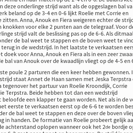
in deze onderlinge strijd want als de opgeslagen bal v
erk beland op de 3-4 en 0-6 lijkt Roelie met Corrie en
 zitten. Anna, Anouk en Fiera weigeren echter de strij
n knokken voor elke 2 punten aan de telegraaf. Voor d
inge strijd valt de beslissing pas op de 6-6. Als ditmaa
nder de bal weet te stappen en de boven weet te vin
terug in de wedstrijd. In het laatste te verkaatsen eer
het doek voor Anna, Anouk en Fiera als in een zeer zwaa
 bal van Anouk over de kwaadlijn vliegt op de 4-5 en 
erste poule 2 parturen die een keer hebben gewonnen. 
strijd staat Annet de Haan samen met Jeska Terpstra
tegenover het partuur van Roelie Kroondijk, Corrie
ie Terpstra. Beide hebben tot dan een wedstrijd
beloofde een klapper te gaan worden. Net als in de v
k het eerste te verkaatsen eerst op de 6-6 te worden besl
der de bal weet te stappen en deze over de boven vlie
ng in handen. De formatie van Roelie probeert gelijk a
 de achterstand oplopen wanneer ook het 2
bordje op
de