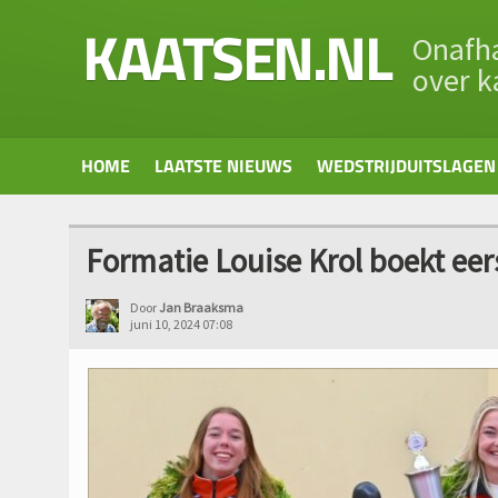
KAATSEN.NL
Onafha
over k
HOME
LAATSTE NIEUWS
WEDSTRIJDUITSLAGEN
Formatie Louise Krol boekt eer
Door
Jan Braaksma
juni 10, 2024 07:08