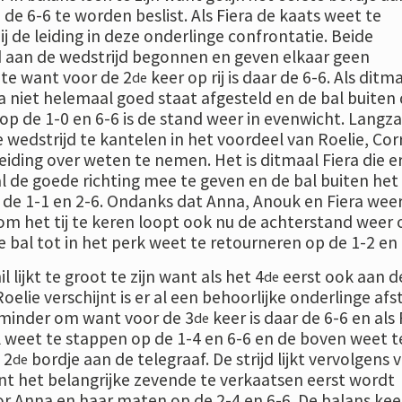
 de 6-6 te worden beslist. Als Fiera de kaats weet te
 de leiding in deze onderlinge confrontatie. Beide
d aan de wedstrijd begonnen en geven elkaar geen
te want voor de 2
keer op rij is daar de 6-6. Als ditm
de
a niet helemaal goed staat afgesteld en de bal buiten
 op de 1-0 en 6-6 is de stand weer in evenwicht. Lang
e wedstrijd te kantelen in het voordeel van Roelie, Cor
 leiding over weten te nemen. Het is ditmaal Fiera die er
al de goede richting mee te geven en de bal buiten het
de 1-1 en 2-6. Ondanks dat Anna, Anouk en Fiera wee
 om het tij te keren loopt ook nu de achterstand weer 
 bal tot in het perk weet te retourneren op de 1-2 en 
 lijkt te groot te zijn want als het 4
eerst ook aan d
de
Roelie verschijnt is er al een behoorlijke onderlinge afs
et minder om want voor de 3
keer is daar de 6-6 en als 
de
 weet te stappen op de 1-4 en 6-6 en de boven weet t
 2
bordje aan de telegraaf. De strijd lijkt vervolgens 
de
t het belangrijke zevende te verkaatsen eerst wordt
r Anna en haar maten op de 2-4 en 6-6. De balans kee