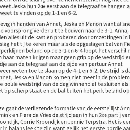
 weet Jeska hun 2
eerst aan de telegraaf te hangen al
de
weet te vinden op de 1-1 en 6-2.
stevig in handen van Annet, Jeska en Manon want al sne
de voorsprong verder uit te bouwen naar de 3-1. Anna,
len alles uit de kast en proberen door omzettingen in 
lag het tij te keren maar als de opgeslagen bal van Fi
perklijnen beland op de 3-1 en 6-4 loopt het verschil 
n haar maten krijgen maar geen grip op de wedstrijd e
rdje aan de telegraaf aan de zijde van partuur Annet
 weer weten toe te slaan op de 4-1 en 6-2. De strijd is d
nnet, Jeska en Manon komen niet meer in de proble
 poule wedstrijd van de dag winnend af te sluiten als
et op scherp staat en de bal buiten het perk beland op
e gaat de verliezende formatie van de eerste lijst An
k en Fiera de Vries de strijd aan in hun 2
partij va
de
ondijk, Corrie Kroondijk en Jennie Terpstra. Het is ee
r in balans leek te zijn want gelijk het eerste bordje a