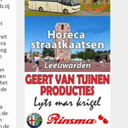
s zij
l
het
era
nog
n
an
men
 het
 de
na
n de
n
an de