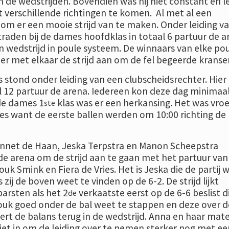
n de wedstrijden. Bovendien was hij niet constant en l
it verschillende richtingen te komen. Al met al een
m er een mooie strijd van te maken. Onder leiding v
raden bij de dames hoofdklas in totaal 6 partuur de a
n wedstrijd in poule systeem. De winnaars van elke po
er met elkaar de strijd aan om de fel begeerde kranse
s stond onder leiding van een clubscheidsrechter. Hier
l 12 partuur de arena. Iedereen kon deze dag minimaal
de dames 1
klas was er een herkansing. Het was vro
ste
es want de eerste ballen werden om 10:00 richting de
Annet de Haan, Jeska Terpstra en Manon Scheepstra
 de arena om de strijd aan te gaan met het partuur van
k Smink en Fiera de Vries. Het is Jeska die de partij 
zij de boven weet te vinden op de 6-2. De strijd lijkt
barsten als het 2
verkaatste eerst op de 6-6 beslist d
de
ouk goed onder de bal weet te stappen en deze over d
eert de balans terug in de wedstrijd. Anna en haar mat
niet in om de leiding over te nemen sterker nog met ee