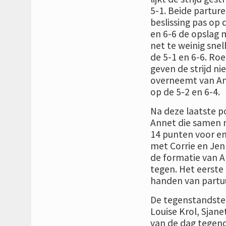
5-1. Beide parture
beslissing pas op 
en 6-6 de opslag m
net te weinig sne
de 5-1 en 6-6. Roe
geven de strijd ni
overneemt van Ann
op de 5-2 en 6-4.
Na deze laatste p
Annet die samen m
14 punten voor en
met Corrie en Jen
de formatie van A
tegen. Het eerste 
handen van partu
De tegenstandster
Louise Krol, Sjane
van de dag tegeno