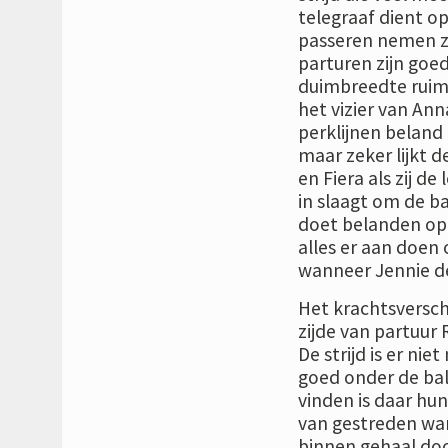
telegraaf dient op
passeren nemen zij
parturen zijn goe
duimbreedte ruim
het vizier van Ann
perklijnen beland
maar zeker lijkt d
en Fiera als zij de
in slaagt om de b
doet belanden op 
alles er aan doen
wanneer Jennie de
Het krachtsverschil
zijde van partuur 
De strijd is er ni
goed onder de bal
vinden is daar hun
van gestreden wan
binnen gehaal doo