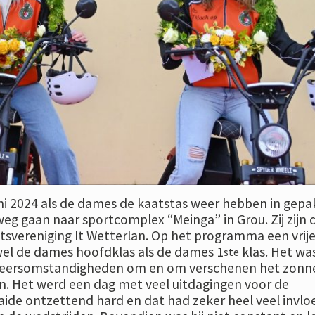
uni 2024 als de dames de kaatstas weer hebben in gepa
weg gaan naar sportcomplex “Meinga” in Grou. Zij zijn 
atsvereniging It Wetterlan. Op het programma een vrij
el de dames hoofdklas als de dames 1
klas. Het wa
ste
eersomstandigheden om en om verschenen het zonne
en. Het werd een dag met veel uitdagingen voor de
aide ontzettend hard en dat had zeker heel veel invlo