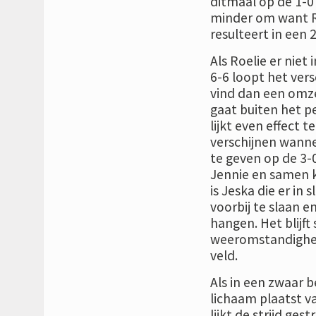
ditmaal op de 1-0 
minder om want Roe
resulteert in een 
Als Roelie er niet
6-6 loopt het vers
vind dan een omze
gaat buiten het pe
lijkt even effect 
verschijnen wanne
te geven op de 3-
Jennie en samen k
is Jeska die er in 
voorbij te slaan 
hangen. Het blijf
weeromstandighed
veld.
Als in een zwaar b
lichaam plaatst va
lijkt de strijd g