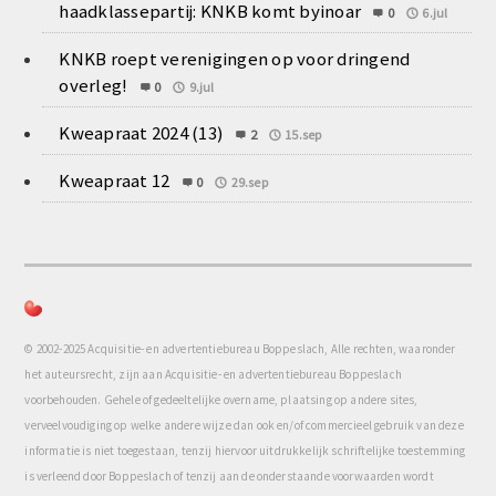
haadklassepartij: KNKB komt byinoar
0
6.jul
KNKB roept verenigingen op voor dringend
overleg!
0
9.jul
Kweapraat 2024 (13)
2
15.sep
Kweapraat 12
0
29.sep
© 2002-2025 Acquisitie- en advertentiebureau Boppeslach, Alle rechten, waaronder
het auteursrecht, zijn aan Acquisitie- en advertentiebureau Boppeslach
voorbehouden. Gehele of gedeeltelijke overname, plaatsing op andere sites,
verveelvoudiging op welke andere wijze dan ook en/of commercieel gebruik van deze
informatie is niet toegestaan, tenzij hiervoor uitdrukkelijk schriftelijke toestemming
is verleend door Boppeslach of tenzij aan de onderstaande voorwaarden wordt