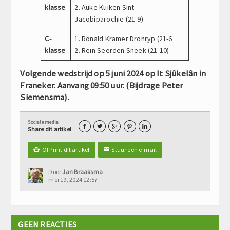
klasse
2. Auke Kuiken Sint
Jacobiparochie (21-9)
C-
1. Ronald Kramer Dronryp (21-6
klasse
2. Rein Seerden Sneek (21-10)
Volgende wedstrijd op 5 juni 2024 op It Sjûkelân in
Franeker. Aanvang 09:50 uur. (Bijdrage Peter
Siemensma).
Sociale media





Share dit artikel
Of Print dit artikel
Stuur een e-mail

✉
Door
Jan Braaksma
mei 19, 2024 12:57
GEEN REACTIES