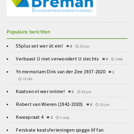
Populaire berichten
55plus set wer út ein!
0
30.jun
Verbaast U niet verwondert U slechts
0
5.feb
Yn memoriam Dirk van der Zee 1937-2020
1
13.okt
Kaatsen.nl wer online!
3
30.jun
Robert van Wieren (1942-2020)
0
30.jun
Kweapraat 4
2
2.aug
Ferskate keatsferieningen sjogge ôf fan