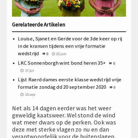
Gerelateerde Artikelen
Louise, Sjanet en Gerde voor de 3de keer op rij
in de kransen tijdens een vrije formatie
wedstrijd
0
23.jun
LKC Sonnenborgh wint bond heren 35+
0
17.jul
Lijst Raerd dames eerste klasse wedstrijd vrije
formatie zondag dd 20 september 2020
0
15.sep
Net als 14 dagen eerder was het weer
geweldig kaatsweer. Wel stond de wind
wat meer dwars op de perken. Ook was
deze met sterke vlagen zo nu en dan
verantwoordelijk voor de buitenslagen.