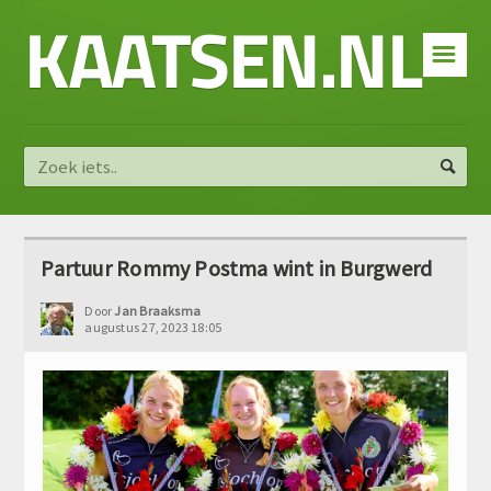
KAATSEN.NL
☰
Partuur Rommy Postma wint in Burgwerd
Door
Jan Braaksma
augustus 27, 2023 18:05