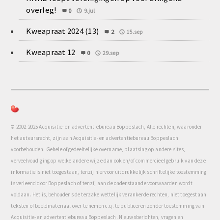
overleg!
0
9.jul
Kweapraat 2024 (13)
2
15.sep
Kweapraat 12
0
29.sep
© 2002-2025 Acquisitie- en advertentiebureau Boppeslach, Alle rechten, waaronder
het auteursrecht, zijn aan Acquisitie- en advertentiebureau Boppeslach
voorbehouden. Gehele of gedeeltelijke overname, plaatsing op andere sites,
verveelvoudiging op welke andere wijze dan ook en/of commercieel gebruik van deze
informatie is niet toegestaan, tenzij hiervoor uitdrukkelijk schriftelijke toestemming
is verleend door Boppeslach of tenzij aan de onderstaande voorwaarden wordt
voldaan. Het is, behoudens de terzake wettelijk verankerde rechten, niet toegestaan
teksten of beeldmateriaal over te nemen c.q. te publiceren zonder toestemming van
Acquisitie- en advertentiebureau Boppeslach. Nieuwsberichten, vragen en