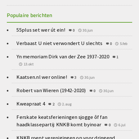
Populaire berichten
55plus set wer út ein!
0
30.jun
Verbaast U niet verwondert U slechts
0
5.feb
Yn memoriam Dirk van der Zee 1937-2020
1
13.okt
Kaatsen.nl wer online!
3
30.jun
Robert van Wieren (1942-2020)
0
30.jun
Kweapraat 4
2
2.aug
Ferskate keatsferieningen sjogge ôf fan
haadklassepartij: KNKB komt byinoar
0
6.jul
KNKB roept verenigingen op voor dringend