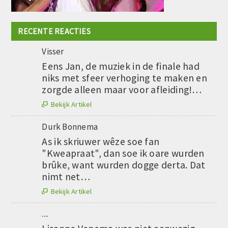
RECENTE REACTIES
Visser
Eens Jan, de muziek in de finale had
niks met sfeer verhoging te maken en
zorgde alleen maar voor afleiding!…
Bekijk Artikel

Durk Bonnema
As ik skriuwer wêze soe fan
"Kweapraat", dan soe ik oare wurden
brûke, want wurden dogge derta. Dat
nimt net…
Bekijk Artikel

....