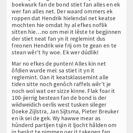
boekwurk fan de bond stiet fan alles en ek
wer fan alles net. Der waard ommers ek
roppen dat Hendrik hielendal net keatse
mochten hie omdat hy al efkes noflik
sitten hie…no om mei it lêste te begjinnen
der stiet neat fan yn it reglemint dus
freonen Hendrik wie frij om te gean en te
stean wêr’t hy woe. Ek wer dúdlik!
Mar no efkes de punten! Alles kin net
ôfdien wurde mei: sa stiet it yn it
reglemint. Oan it keatsklassemint alle
tiden sitte noch genôch raffels wêr’t je
noch wol wat oer sizze kinne. Flak foar it
100-jierrig bestean fan de bond is der
wiidweidich oerlis west tusken sileger
Doeke Zijlstra, Jan Sijtsma, Pieter Breuker
en ik sei de gek. Wy hawwe mear as
hûnderd partijen tsjin it ljocht hâlden om
in beslut te nimmen oer it takenen fan