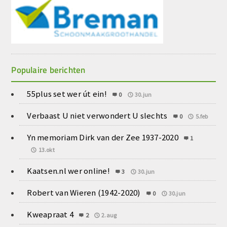
Populaire berichten
55plus set wer út ein!
0
30.jun
Verbaast U niet verwondert U slechts
0
5.feb
Yn memoriam Dirk van der Zee 1937-2020
1
13.okt
Kaatsen.nl wer online!
3
30.jun
Robert van Wieren (1942-2020)
0
30.jun
Kweapraat 4
2
2.aug