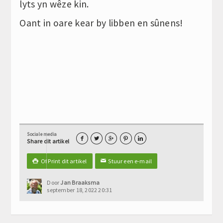
lyts yn wêze kin.
Oant in oare kear by libben en sûnens!
Sociale media





Share dit artikel
Of Print dit artikel
Stuur een e-mail

✉
Door
Jan Braaksma
september 18, 2022 20:31