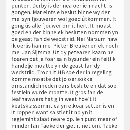
punten. Derby is der nea oer ien nacht iis
gongen. Mar eintsje beslut binne wy der
mei syn fjouweren wol goed útkommen. It
gong ús alle fjouwer om it hert. It moast
goed en der binne ek besluten nommen yn
de geast fan de wedstriid. Nei Marsum haw
ik oerlis han mei Pieter Breuker en ek noch
mei Jan Sijtsma. Ut dy petearen kaam nei
foaren dat je foar sa’n bysunder ein feitlik
handelje moatte yn de geast fan dy
wedstriid. Troch it HB soe der in regeling
komme moatte dat jo oer sokke
omstandichheden oars beslute en dat soe
festlein wurde moatte. It gros fan de
leafhawwers hat gjin weet hoe’t it
keatsklassemint ea yn elkoar setten is en
it roppen want sa stiet it no yn it
reglemint slaat neare op. Ien punt mear of
minder fan Taeke der giet it net om. Taeke