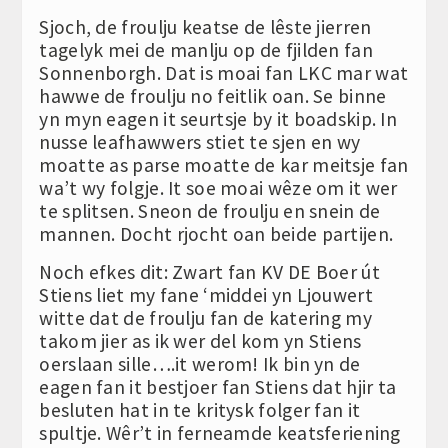
Sjoch, de froulju keatse de lêste jierren
tagelyk mei de manlju op de fjilden fan
Sonnenborgh. Dat is moai fan LKC mar wat
hawwe de froulju no feitlik oan. Se binne
yn myn eagen it seurtsje by it boadskip. In
nusse leafhawwers stiet te sjen en wy
moatte as parse moatte de kar meitsje fan
wa’t wy folgje. It soe moai wêze om it wer
te splitsen. Sneon de froulju en snein de
mannen. Docht rjocht oan beide partijen.
Noch efkes dit: Zwart fan KV DE Boer út
Stiens liet my fane ‘middei yn Ljouwert
witte dat de froulju fan de katering my
takom jier as ik wer del kom yn Stiens
oerslaan sille….it werom! Ik bin yn de
eagen fan it bestjoer fan Stiens dat hjir ta
besluten hat in te kritysk folger fan it
spultje. Wêr’t in ferneamde keatsferiening