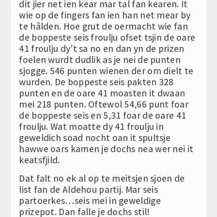
dit jier net ien kear mar tal fan kearen. It
wie op de fingers fan ien han net mear by
te hâlden. Hoe grut de oermacht wie fan
de boppeste seis froulju ofset tsjin de oare
41 froulju dy’t sa no en dan yn de prizen
foelen wurdt dudlik as je nei de punten
sjogge. 546 punten wienen der om dielt te
wurden. De boppeste seis pakten 328
punten en de oare 41 moasten it dwaan
mei 218 punten. Oftewol 54,66 punt foar
de boppeste seis en 5,31 foar de oare 41
froulju. Wat moatte dy 41 froulju in
geweldich soad nocht oan it spultsje
hawwe oars kamen je dochs nea wer nei it
keatsfjild.
Dat falt no ek al op te meitsjen sjoen de
list fan de Aldehou partij. Mar seis
partoerkes…seis mei in geweldige
prizepot. Dan falle je dochs stil!