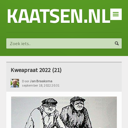
KAATSEN.NL
☰
Kweapraat 2022 (21)
Door
Jan Braaksma
september 18, 2022 20:31