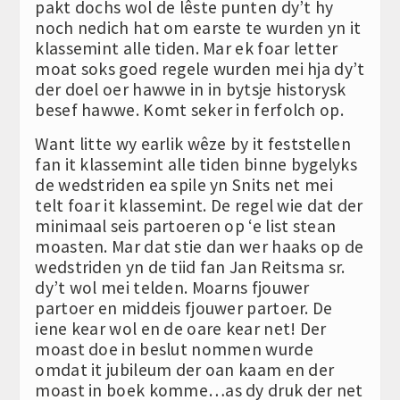
pakt dochs wol de lêste punten dy’t hy
noch nedich hat om earste te wurden yn it
klassemint alle tiden. Mar ek foar letter
moat soks goed regele wurden mei hja dy’t
der doel oer hawwe in in bytsje historysk
besef hawwe. Komt seker in ferfolch op.
Want litte wy earlik wêze by it feststellen
fan it klassemint alle tiden binne bygelyks
de wedstriden ea spile yn Snits net mei
telt foar it klassemint. De regel wie dat der
minimaal seis partoeren op ‘e list stean
moasten. Mar dat stie dan wer haaks op de
wedstriden yn de tiid fan Jan Reitsma sr.
dy’t wol mei telden. Moarns fjouwer
partoer en middeis fjouwer partoer. De
iene kear wol en de oare kear net! Der
moast doe in beslut nommen wurde
omdat it jubileum der oan kaam en der
moast in boek komme…as dy druk der net