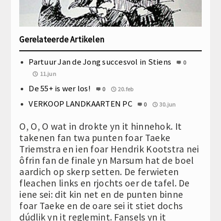
Gerelateerde Artikelen
Partuur Jan de Jong succesvol in Stiens
0
11.jun
De 55+ is wer los!
0
20.feb
VERKOOP LANDKAARTEN PC
0
30.jun
O, O, O wat in drokte yn it hinnehok. It
takenen fan twa punten foar Taeke
Triemstra en ien foar Hendrik Kootstra nei
ôfrin fan de finale yn Marsum hat de boel
aardich op skerp setten. De ferwieten
fleachen links en rjochts oer de tafel. De
iene sei: dit kin net en de punten binne
foar Taeke en de oare sei it stiet dochs
dúdlik yn it reglemint. Fansels yn it