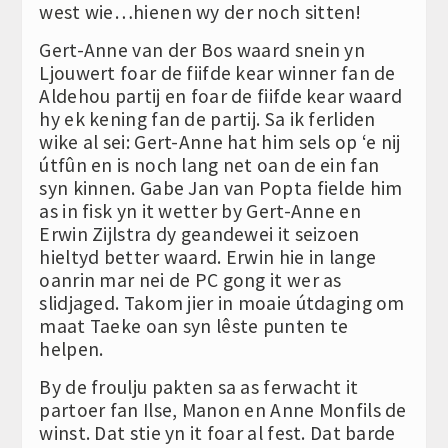
west wie…hienen wy der noch sitten!
Gert-Anne van der Bos waard snein yn
Ljouwert foar de fiifde kear winner fan de
Aldehou partij en foar de fiifde kear waard
hy ek kening fan de partij. Sa ik ferliden
wike al sei: Gert-Anne hat him sels op ‘e nij
útfûn en is noch lang net oan de ein fan
syn kinnen. Gabe Jan van Popta fielde him
as in fisk yn it wetter by Gert-Anne en
Erwin Zijlstra dy geandewei it seizoen
hieltyd better waard. Erwin hie in lange
oanrin mar nei de PC gong it wer as
slidjaged. Takom jier in moaie útdaging om
maat Taeke oan syn lêste punten te
helpen.
By de froulju pakten sa as ferwacht it
partoer fan Ilse, Manon en Anne Monfils de
winst. Dat stie yn it foar al fest. Dat barde