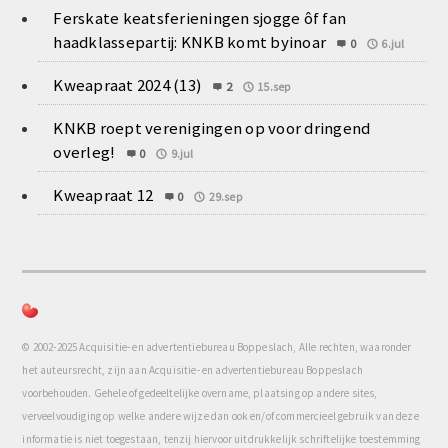
Ferskate keatsferieningen sjogge ôf fan
haadklassepartij: KNKB komt byinoar
0
6.jul
Kweapraat 2024 (13)
2
15.sep
KNKB roept verenigingen op voor dringend
overleg!
0
9.jul
Kweapraat 12
0
29.sep
© 2002-2025 Acquisitie- en advertentiebureau Boppeslach, Alle rechten, waaronder
het auteursrecht, zijn aan Acquisitie- en advertentiebureau Boppeslach
voorbehouden. Gehele of gedeeltelijke overname, plaatsing op andere sites,
verveelvoudiging op welke andere wijze dan ook en/of commercieel gebruik van deze
informatie is niet toegestaan, tenzij hiervoor uitdrukkelijk schriftelijke toestemming