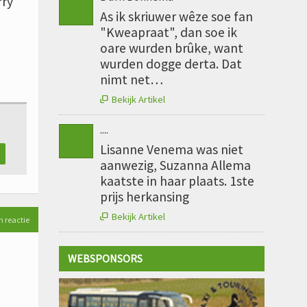
rry
As ik skriuwer wêze soe fan
"Kweapraat", dan soe ik
oare wurden brûke, want
wurden dogge derta. Dat
nimt net…
Bekijk Artikel

....
Lisanne Venema was niet
aanwezig, Suzanna Allema
kaatste in haar plaats. 1ste
prijs herkansing
Bekijk Artikel

n reactie
WEBSPONSORS