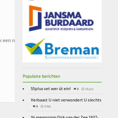
 een reactie plaats.
Populaire berichten
55plus set wer út ein!
0
30.jun
Verbaast U niet verwondert U slechts
0
5.feb
Yn memoriam Dirk van der Zee 1937-