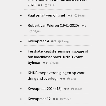
2020
1
13.okt
Kaatsen.nl wer online!
3
30.jun
Robert van Wieren (1942-2020)
0
30.jun
Kweapraat 4
2
2.aug
Ferskate keatsferieningen sjogge ôf
fan haadklassepartij: KNKB komt
byinoar
0
6.jul
KNKB roept verenigingen op voor
dringend overleg!
0
9.jul
Kweapraat 2024 (13)
2
15.sep
Kweapraat 12
0
29.sep