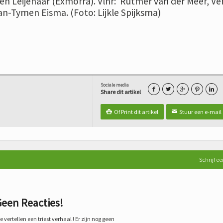
en Leijenaar (Exmorra). Vlnr: Rutmer van der Meer, Ve
an-Tymen Eisma. (Foto: Lijkle Spijksma)
Sociale media





Share dit artikel
Of Print dit artikel
Stuur een e-mail

✉
Schrijf ee
een Reacties!
 vertellen een triest verhaal ! Er zijn nog geen