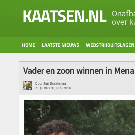
KAATSEN.NL
Onafha
over k
HOME
LAATSTE NIEUWS
WEDSTRIJDUITSLAGEN
Vader en zoon winnen in Men
Door
Jan Braaksma
augustus 28, 2022 20:07