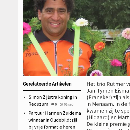
Het trio Rutmer v
Gerelateerde Artikelen
Jan-Tymen Eisma
Simon Zijlstra koning in
(Franeker) zijn als
in Menaam. In de f
Reduzum
0
05.sep
kwamen zij te spe
Partuur Harmen Zuidema
(Hidaard) en Mart
winnaar in Oudebildtzijl
De kleine premie 
bij vrije formatie heren