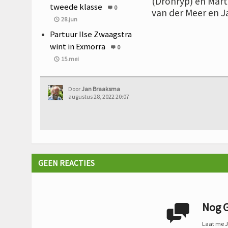
(Dronryp) en Mart
tweede klasse
0
van der Meer en J
28.jun
Partuur Ilse Zwaagstra
wint in Exmorra
0
15.mei
Door
Jan Braaksma
augustus 28, 2022 20:07
GEEN REACTIES
Nog G

Laat me Je