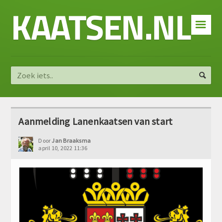
KAATSEN.NL
☰
Aanmelding Lanenkaatsen van start
Door
Jan Braaksma
april 10, 2022 11:36