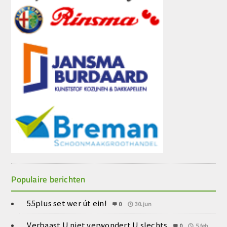
Populaire berichten
55plus set wer út ein!
0
30.jun
Verbaast U niet verwondert U slechts
0
5.feb