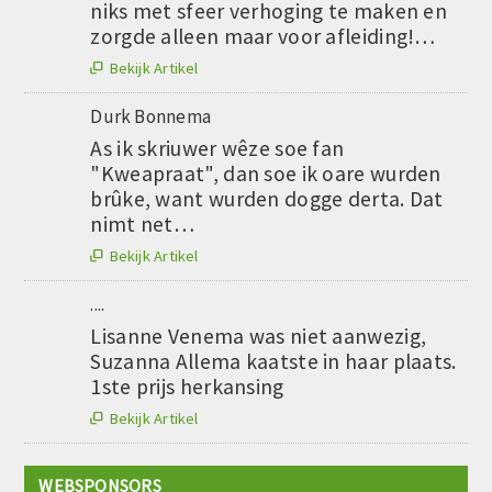
niks met sfeer verhoging te maken en
zorgde alleen maar voor afleiding!…
Bekijk Artikel

Durk Bonnema
As ik skriuwer wêze soe fan
"Kweapraat", dan soe ik oare wurden
brûke, want wurden dogge derta. Dat
nimt net…
Bekijk Artikel

....
Lisanne Venema was niet aanwezig,
Suzanna Allema kaatste in haar plaats.
1ste prijs herkansing
Bekijk Artikel

WEBSPONSORS