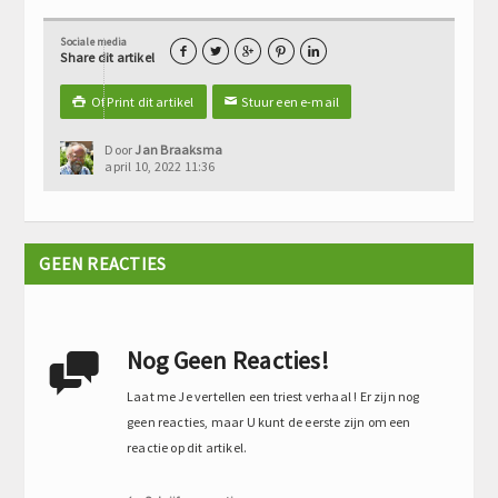
Sociale media





Share dit artikel
Of Print dit artikel
Stuur een e-mail

✉
Door
Jan Braaksma
april 10, 2022 11:36
GEEN REACTIES
Nog Geen Reacties!

Laat me Je vertellen een triest verhaal ! Er zijn nog
geen reacties, maar U kunt de eerste zijn om een
reactie op dit artikel.