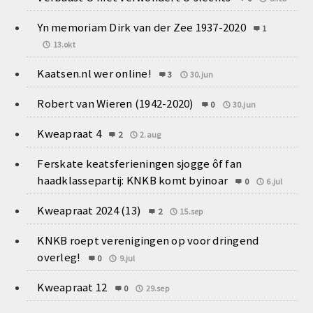
Yn memoriam Dirk van der Zee 1937-2020
1
13.okt
Kaatsen.nl wer online!
3
30.jun
Robert van Wieren (1942-2020)
0
30.jun
Kweapraat 4
2
2.aug
Ferskate keatsferieningen sjogge ôf fan
haadklassepartij: KNKB komt byinoar
0
6.jul
Kweapraat 2024 (13)
2
15.sep
KNKB roept verenigingen op voor dringend
overleg!
0
9.jul
Kweapraat 12
0
29.sep