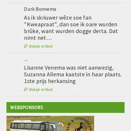
Durk Bonnema
As ik skriuwer wêze soe fan
"Kweapraat", dan soe ik oare wurden
brûke, want wurden dogge derta. Dat
nimt net…
Bekijk Artikel

....
Lisanne Venema was niet aanwezig,
Suzanna Allema kaatste in haar plaats.
1ste prijs herkansing
Bekijk Artikel

WEBSPONSORS