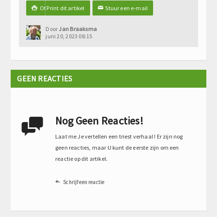
Of Print dit artikel
Stuur een e-mail

✉
Door
Jan Braaksma
juni 20, 2023 08:15
GEEN REACTIES
Nog Geen Reacties!

Laat me Je vertellen een triest verhaal ! Er zijn nog
geen reacties, maar U kunt de eerste zijn om een
reactie op dit artikel.
Schrijf een reactie
