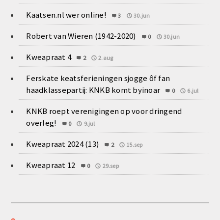
Kaatsen.nl wer online!
3
30.jun
Robert van Wieren (1942-2020)
0
30.jun
Kweapraat 4
2
2.aug
Ferskate keatsferieningen sjogge ôf fan
haadklassepartij: KNKB komt byinoar
0
6.jul
KNKB roept verenigingen op voor dringend
overleg!
0
9.jul
Kweapraat 2024 (13)
2
15.sep
Kweapraat 12
0
29.sep