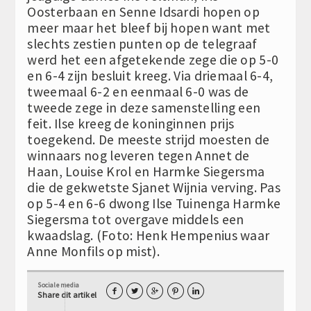
Oosterbaan en Senne Idsardi hopen op
meer maar het bleef bij hopen want met
slechts zestien punten op de telegraaf
werd het een afgetekende zege die op 5-0
en 6-4 zijn besluit kreeg. Via driemaal 6-4,
tweemaal 6-2 en eenmaal 6-0 was de
tweede zege in deze samenstelling een
feit. Ilse kreeg de koninginnen prijs
toegekend. De meeste strijd moesten de
winnaars nog leveren tegen Annet de
Haan, Louise Krol en Harmke Siegersma
die de gekwetste Sjanet Wijnia verving. Pas
op 5-4 en 6-6 dwong Ilse Tuinenga Harmke
Siegersma tot overgave middels een
kwaadslag. (Foto: Henk Hempenius waar
Anne Monfils op mist).
Sociale media





Share dit artikel