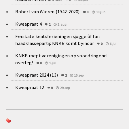
Robert van Wieren (1942-2020)
0
30.jun
Kweapraat 4
2
2.aug
Ferskate keatsferieningen sjogge ôf fan
haadklassepartij: KNKB komt byinoar
0
6.jul
KNKB roept verenigingen op voor dringend
overleg!
0
9.jul
Kweapraat 2024 (13)
2
15.sep
Kweapraat 12
0
29.sep