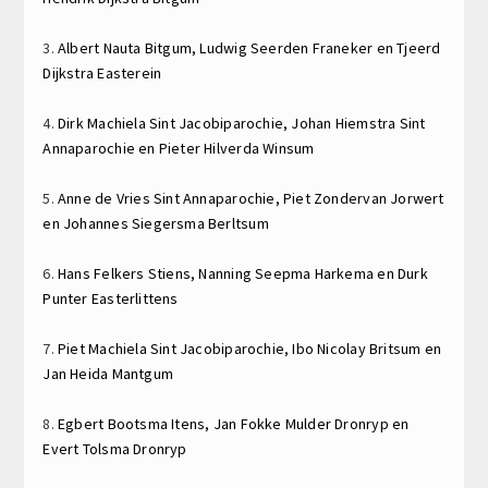
3.
Albert Nauta
Bitgum,
Ludwig Seerden
Franeker en
Tjeerd
Dijkstra
Easterein
4.
Dirk Machiela
Sint Jacobiparochie,
Johan Hiemstra
Sint
Annaparochie en
Pieter Hilverda
Winsum
5.
Anne de Vries
Sint Annaparochie,
Piet Zondervan
Jorwert
en
Johannes Siegersma
Berltsum
6.
Hans Felkers
Stiens,
Nanning Seepma
Harkema en
Durk
Punter
Easterlittens
7.
Piet Machiela
Sint Jacobiparochie,
Ibo Nicolay
Britsum en
Jan Heida
Mantgum
8.
Egbert Bootsma
Itens,
Jan Fokke Mulder
Dronryp en
Evert Tolsma
Dronryp