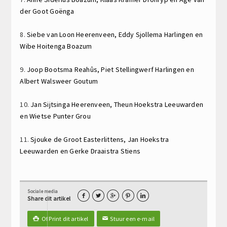
der Goot
Goënga
8.
Siebe van Loon
Heerenveen,
Eddy Sjollema
Harlingen en
Wibe Hoitenga
Boazum
9.
Joop Bootsma
Reahûs,
Piet Stellingwerf
Harlingen en
Albert Walsweer
Goutum
10.
Jan Sijtsinga
Heerenveen,
Theun Hoekstra
Leeuwarden
en
Wietse Punter
Grou
11.
Sjouke de Groot
Easterlittens,
Jan Hoekstra
Leeuwarden en
Gerke Draaistra
Stiens
Sociale media





Share dit artikel
Of Print dit artikel
Stuur een e-mail

✉