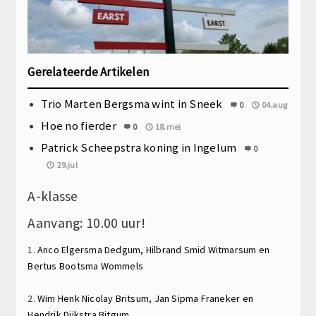
Gerelateerde Artikelen
Trio Marten Bergsma wint in Sneek
0
04.aug
Hoe no fierder
0
18.mei
Patrick Scheepstra koning in Ingelum
0
29.jul
A-klasse
Aanvang: 10.00 uur!
1.
Anco Elgersma
Dedgum,
Hilbrand Smid
Witmarsum en
Bertus Bootsma
Wommels
2.
Wim Henk Nicolay
Britsum,
Jan Sipma
Franeker en
Hendrik Dijkstra
Bitgum