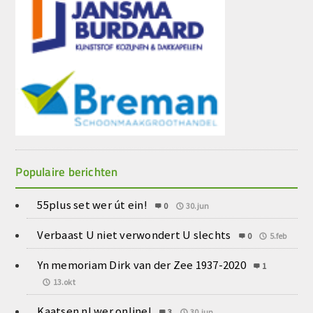
Populaire berichten
55plus set wer út ein!
0
30.jun
Verbaast U niet verwondert U slechts
0
5.feb
Yn memoriam Dirk van der Zee 1937-2020
1
13.okt
Kaatsen.nl wer online!
3
30.jun