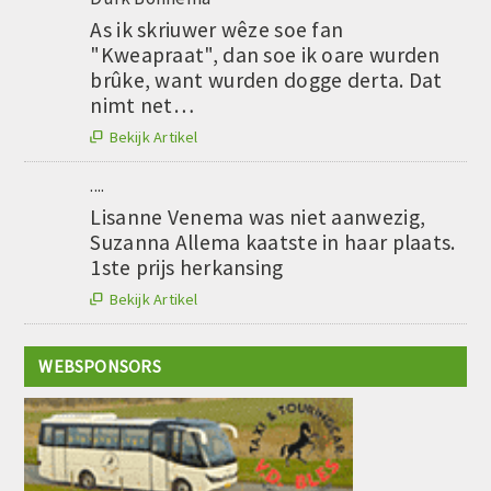
As ik skriuwer wêze soe fan
"Kweapraat", dan soe ik oare wurden
brûke, want wurden dogge derta. Dat
nimt net…
Bekijk Artikel

....
Lisanne Venema was niet aanwezig,
Suzanna Allema kaatste in haar plaats.
1ste prijs herkansing
Bekijk Artikel

WEBSPONSORS