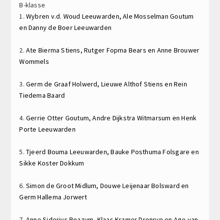
B-klasse
1.
Wybren v.d. Woud
Leeuwarden,
Ale Mosselman
Goutum
en
Danny de Boer
Leeuwarden
2.
Ate Bierma
Stiens,
Rutger Fopma
Bears en
Anne Brouwer
Wommels
3.
Germ de Graaf
Holwerd,
Lieuwe Althof
Stiens en
Rein
Tiedema
Baard
4.
Gerrie Otter
Goutum,
Andre Dijkstra
Witmarsum en
Henk
Porte
Leeuwarden
5.
Tjeerd Bouma
Leeuwarden,
Bauke Posthuma
Folsgare en
Sikke Koster
Dokkum
6.
Simon de Groot
Midlum,
Douwe Leijenaar
Bolsward en
Germ Hallema
Jorwert
7.
Anne Siderius
Boazum,
Klaas Kramer
Dronryp en
Age van