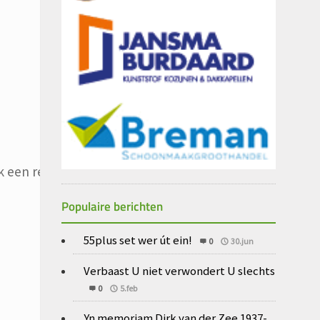
 een reactie plaats.
Populaire berichten
55plus set wer út ein!
0
30.jun
Verbaast U niet verwondert U slechts
0
5.feb
Yn memoriam Dirk van der Zee 1937-