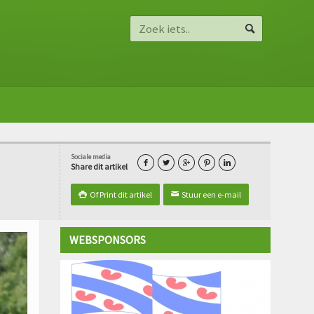
Sociale media





Share dit artikel
Of Print dit artikel
Stuur een e-mail

✉
WEBSPONSORS