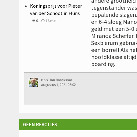
andere grootheid I
Koningsprijs voor Pieter
tegenstander was. 
van der Schoot in Húns
bepalende slagen. 
en 6-4 sloeg Mano
0
18.mei
geld met een 5-0 
Miranda Scheffer. 
Sexbierum gebrui
een borrel! Als h
hoofdklasse altij
boarding.
Door
Jan Braaksma
augustus 1, 2021 06:02
GEEN REACTIES