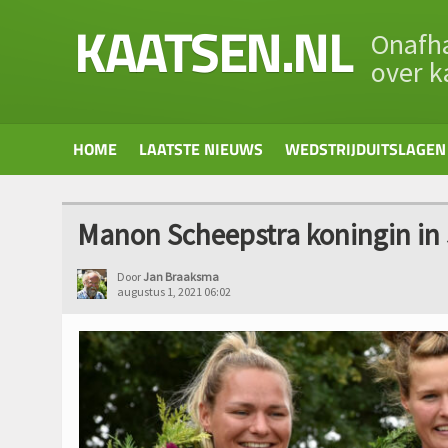
KAATSEN.NL
Onafha
over k
HOME
LAATSTE NIEUWS
WEDSTRIJDUITSLAGEN
Manon Scheepstra koningin in
Door
Jan Braaksma
augustus 1, 2021 06:02