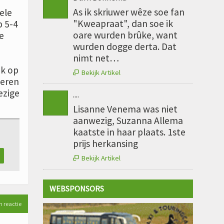
As ik skriuwer wêze soe fan
ele
"Kweapraat", dan soe ik
p 5-4
oare wurden brûke, want
e
wurden dogge derta. Dat
nimt net…
ok op
Bekijk Artikel

heren
ezige
....
Lisanne Venema was niet
aanwezig, Suzanna Allema
kaatste in haar plaats. 1ste
prijs herkansing
Bekijk Artikel

WEBSPONSORS
n reactie