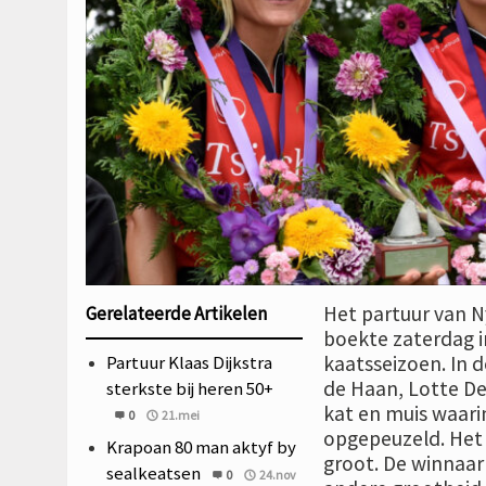
Het partuur van N
Gerelateerde Artikelen
boekte zaterdag i
Partuur Klaas Dijkstra
kaatsseizoen. In 
de Haan, Lotte De
sterkste bij heren 50+
kat en muis waari
0
21.mei
opgepeuzeld. Het v
Krapoan 80 man aktyf by
groot. De winnaar 
sealkeatsen
0
24.nov