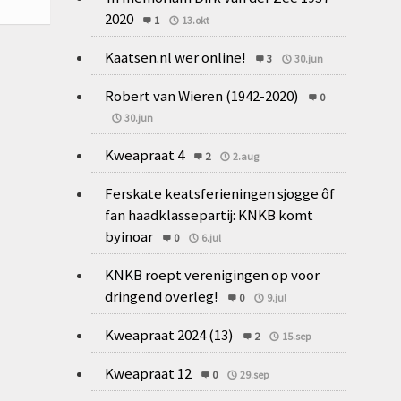
2020
1
13.okt
Kaatsen.nl wer online!
3
30.jun
Robert van Wieren (1942-2020)
0
30.jun
Kweapraat 4
2
2.aug
Ferskate keatsferieningen sjogge ôf
fan haadklassepartij: KNKB komt
byinoar
0
6.jul
KNKB roept verenigingen op voor
dringend overleg!
0
9.jul
Kweapraat 2024 (13)
2
15.sep
Kweapraat 12
0
29.sep