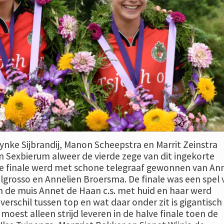
ynke Sijbrandij, Manon Scheepstra en Marrit Zeinstra
n Sexbierum alweer de vierde zege van dit ingekorte
de finale werd met schone telegraaf gewonnen van An
lgrosso en Annelien Broersma. De finale was een spel 
n de muis Annet de Haan c.s. met huid en haar werd
erschil tussen top en wat daar onder zit is gigantisch
moest alleen strijd leveren in de halve finale toen de