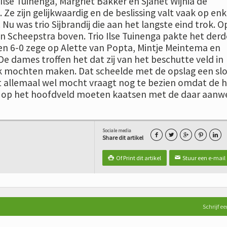
lse Tuinenga, Margriet Bakker en Sjanet Wijnia de
Ze zijn gelijkwaardig en de beslissing valt vaak op enk
Nu was trio Sijbrandij die aan het langste eind trok. O
n Scheepstra boven. Trio Ilse Tuinenga pakte het derd
en 6-0 zege op Alette van Popta, Mintje Meintema en
De dames troffen het dat zij van het beschutte veld in
k mochten maken. Dat scheelde met de opslag een sl
et allemaal wel mocht vraagt nog te bezien omdat de 
d op het hoofdveld moeten kaatsen met de daar aanw
Sociale media





Share dit artikel
Of Print dit artikel
Stuur een e-mail

✉
Schrijf ee