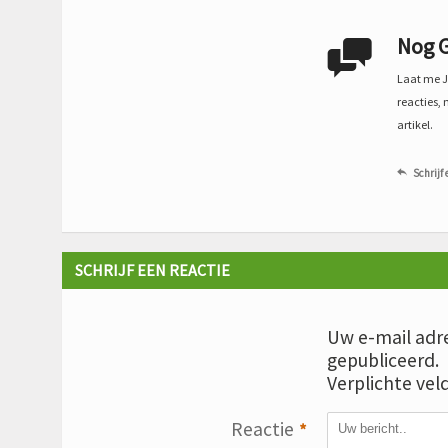
Nog G

Laat me Je
reacties, 
artikel.
Schrijf 

SCHRIJF EEN REACTIE
Uw e-mail adre
gepubliceerd.
Verplichte vel
Reactie
*