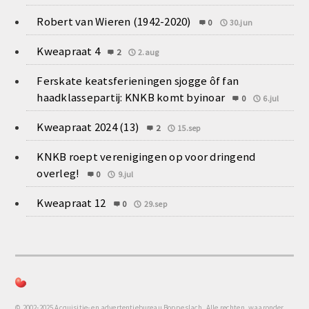
Robert van Wieren (1942-2020)
0
30.jun
Kweapraat 4
2
2.aug
Ferskate keatsferieningen sjogge ôf fan
haadklassepartij: KNKB komt byinoar
0
6.jul
Kweapraat 2024 (13)
2
15.sep
KNKB roept verenigingen op voor dringend
overleg!
0
9.jul
Kweapraat 12
0
29.sep
© 2002-2025 Acquisitie- en advertentiebureau Boppeslach, Alle rechten, waaronder