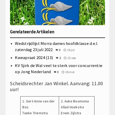
Gerelateerde Artikelen
Wedstrijdlijst Morra dames hoofdklasse d.e.l.
zaterdag 23 juli 2022
0
19.jul
Kweapraat 2024 (13)
2
15.sep
KV Sjirk de Wal veel te sterk voor concurrentie
op Jong Nederland
0
19.mei
Scheidsrechter Jan Winkel. Aanvang: 11.00
uur!
1. Gert-Anne van der
2. Auke Boomsma
Bos
Allad Hoekstra
Taeke Triemstra
Erwin Zijlstra