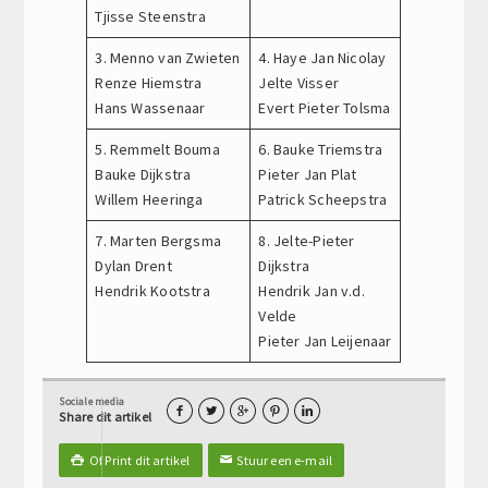
Tjisse Steenstra
3. Menno van Zwieten
4. Haye Jan Nicolay
Renze Hiemstra
Jelte Visser
Hans Wassenaar
Evert Pieter Tolsma
5. Remmelt Bouma
6. Bauke Triemstra
Bauke Dijkstra
Pieter Jan Plat
Willem Heeringa
Patrick Scheepstra
7. Marten Bergsma
8. Jelte-Pieter
Dylan Drent
Dijkstra
Hendrik Kootstra
Hendrik Jan v.d.
Velde
Pieter Jan Leijenaar
Sociale media





Share dit artikel
Of Print dit artikel
Stuur een e-mail

✉