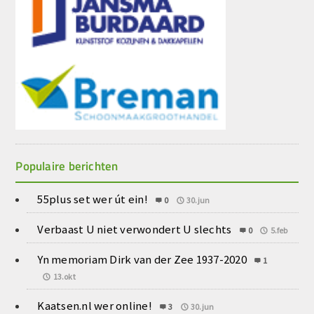
Populaire berichten
55plus set wer út ein!
0
30.jun
Verbaast U niet verwondert U slechts
0
5.feb
Yn memoriam Dirk van der Zee 1937-2020
1
13.okt
Kaatsen.nl wer online!
3
30.jun