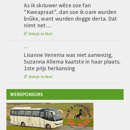
As ik skriuwer wêze soe fan
"Kweapraat", dan soe ik oare wurden
brûke, want wurden dogge derta. Dat
nimt net…
Bekijk Artikel

....
Lisanne Venema was niet aanwezig,
Suzanna Allema kaatste in haar plaats.
1ste prijs herkansing
Bekijk Artikel

WEBSPONSORS