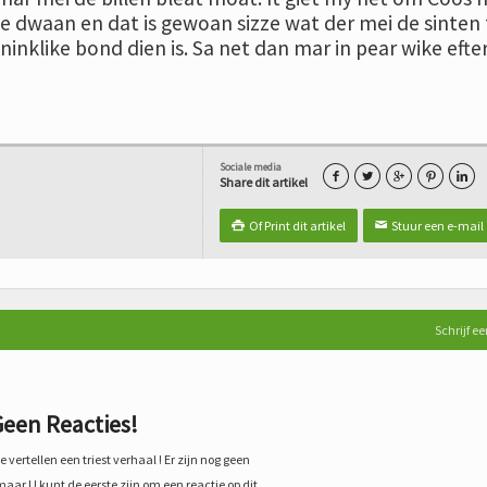
te dwaan en dat is gewoan sizze wat der mei de sinten
ninklike bond dien is. Sa net dan mar in pear wike efte
ar!
Sociale media





Share dit artikel
Of Print dit artikel
Stuur een e-mail

✉
Schrijf ee
een Reacties!
 vertellen een triest verhaal ! Er zijn nog geen
maar U kunt de eerste zijn om een reactie op dit