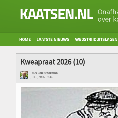
KAATSEN.NL
Onafha
over k
HOME
LAATSTE NIEUWS
WEDSTRIJDUITSLAGEN
Kweapraat 2026 (10)
Door
Jan Braaksma
juli 5, 2026 19:46