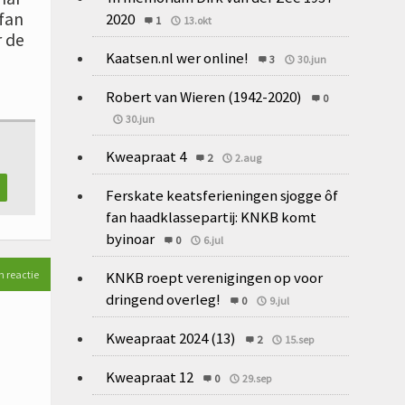
 fan
2020
1
13.okt
r de
Kaatsen.nl wer online!
3
30.jun
Robert van Wieren (1942-2020)
0
30.jun
Kweapraat 4
2
2.aug
Ferskate keatsferieningen sjogge ôf
fan haadklassepartij: KNKB komt
byinoar
0
6.jul
KNKB roept verenigingen op voor
n reactie
dringend overleg!
0
9.jul
Kweapraat 2024 (13)
2
15.sep
Kweapraat 12
0
29.sep