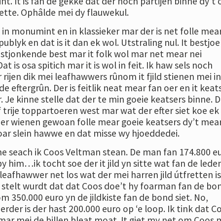
nt. It is fan de gekke dat der noch partijen binne dy’t
sette. Ophâlde mei dy flauwekul.
 in monumint en in klassieker mar der is net folle mea
publyk en dat is it dan ek wol. Utstraling nul. It bestjoe
stjonkende best mar it folk wol mar net mear nei
 is osa spitich mar it is wol in feit. Ik haw sels noch
ijen dik mei leafhawwers rûnom it fjild stienen mei in
de eftergrûn. Der is feitlik neat mear fan oer en it keat
r. Je kinne stelle dat der te min goeie keatsers binne. D
 trije toppartoeren west mar wat der efter siet koe ek 
Der wienen gewoan folle mear goeie keatsers dy’t mear
ar slein hawwe en dat misse wy hjoeddedei.
une seach ik Coos Veltman stean. De man fan 174.800 eu
by him…ik tocht soe der it jild yn sitte wat fan de lede
e leafhawwer net los wat der mei harren jild útfretten is.
yn stelt wurdt dat dat Coos doe’t hy foarman fan de bo
 350.000 euro yn de jildkiste fan de bond siet. No,
fierder is der hast 200.000 euro op ‘e loop. Ik tink dat C
mar mei de billen bleat moat. It giet my net om Coos 