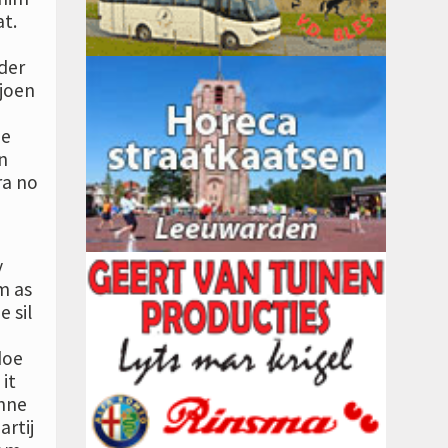
t.
der
joen
de
n
ra no
y
m as
e sil
doe
 it
inne
artij