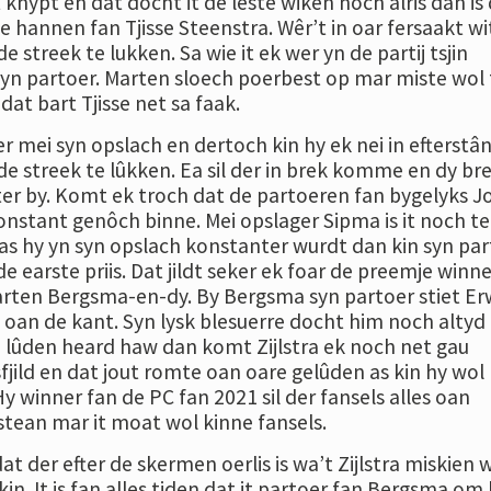
t knypt en dat docht it de lêste wiken noch alris dan is
e hannen fan Tjisse Steenstra. Wêr’t in oar fersaakt wi
de streek te lukken. Sa wie it ek wer yn de partij tsjin
n partoer. Marten sloech poerbest op mar miste wol
dat bart Tjisse net sa faak.
r mei syn opslach en dertoch kin hy ek nei in efterstân
e streek te lûkken. Ea sil der in brek komme en dy br
ter by. Komt ek troch dat de partoeren fan bygelyks 
nstant genôch binne. Mei opslager Sipma is it noch te
 as hy yn syn opslach konstanter wurdt dan kin syn pa
earste priis. Dat jildt seker ek foar de preemje winne
rten Bergsma-en-dy. By Bergsma syn partoer stiet Er
d oan de kant. Syn lysk blesuerre docht him noch altyd
e lûden heard haw dan komt Zijlstra ek noch net gau
jild en dat jout romte oan oare gelûden as kin hy wol
y winner fan de PC fan 2021 sil der fansels alles oan
tean mar it moat wol kinne fansels.
t der efter de skermen oerlis is wa’t Zijlstra miskien 
in. It is fan alles tiden dat it partoer fan Bergsma om