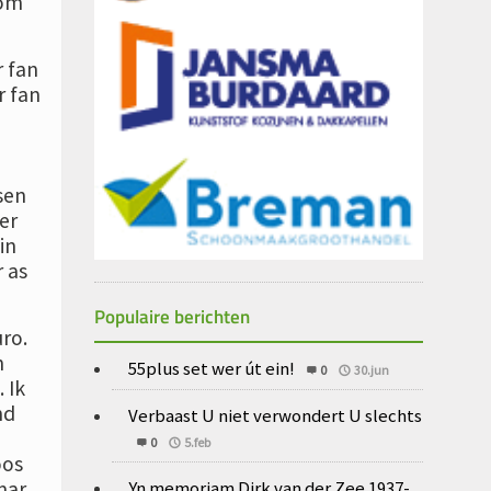
 om
r fan
r fan
sen
er
in
 as
Populaire berichten
ro.
n
55plus set wer út ein!
0
30.jun
 Ik
nd
Verbaast U niet verwondert U slechts
0
5.feb
oos
Yn memoriam Dirk van der Zee 1937-
mar