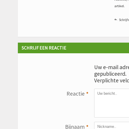
artikel.
Schrijf 

SCHRIJF EEN REACTIE
Uw e-mail adre
gepubliceerd.
Verplichte vel
Reactie
*
Bijnaam
*