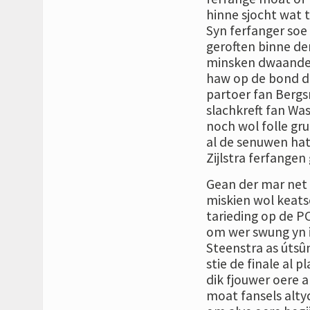
hinne sjocht wat 
Syn ferfanger soe
geroften binne der
minsken dwaande b
haw op de bond dan
partoer fan Bergsm
slachkreft fan Was
noch wol folle grut
al de senuwen ha
Zijlstra ferfangen 
Gean der mar net f
miskien wol keats
tarieding op de PC 
om wer swung yn i
Steenstra as útsûn
stie de finale al pl
dik fjouwer oere a
moat fansels altyd