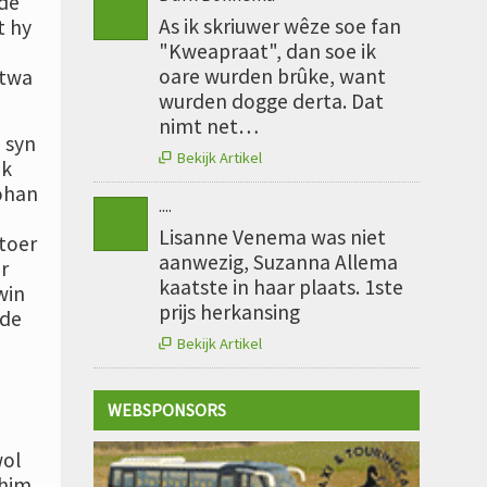
 de
As ik skriuwer wêze soe fan
t hy
"Kweapraat", dan soe ik
oare wurden brûke, want
 twa
wurden dogge derta. Dat
nimt net…
 syn
Bekijk Artikel

ek
Johan
....
Lisanne Venema was niet
rtoer
aanwezig, Suzanna Allema
r
kaatste in haar plaats. 1ste
win
prijs herkansing
 de
Bekijk Artikel

WEBSPONSORS
wol
 him