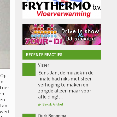
RECENTE REACTIES
Visser
Eens Jan, de muziek in de
 Op
finale had niks met sfeer
en
verhoging te maken en
rtoer
zorgde alleen maar voor
en
afleiding!…
 en
Bekijk Artikel
 fan

uwert
Durk Bonnema