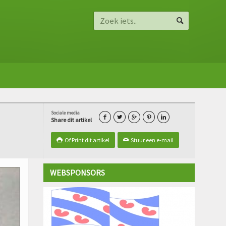
Sociale media





Share dit artikel
Of Print dit artikel
Stuur een e-mail

✉
WEBSPONSORS