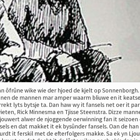
n ôfrûne wike wie der hjoed de kjelt op Sonnenborgh.
koenen de mannen mar amper waarm bliuwe en it keats
rekt lyts bytsje ta. Dan haw wy it fansels net oer it pa
eten, Rick Minnesma en Tjisse Steenstra. Dizze mann
jouwert alwer de njoggende oerwinning fan it seizoen
nsels en dat makket it ek bysûnder fansels. Oan de han
urdt it ferskil met de efterfolgers makke. Sa ek yn Ljo