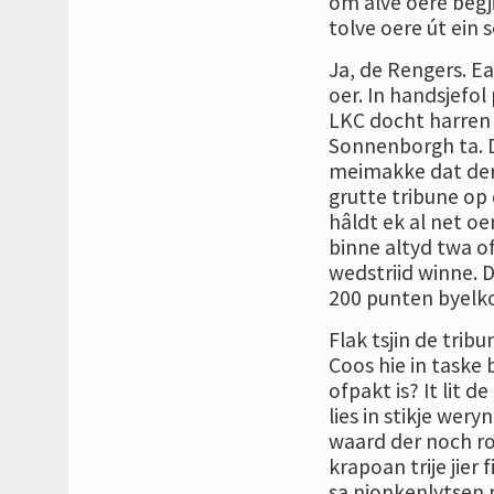
om alve oere begji
tolve oere út ein 
Ja, de Rengers. Ea
oer. In handsjefol 
LKC docht harren 
Sonnenborgh ta. Dat
meimakke dat der r
grutte tribune op 
hâldt ek al net oe
binne altyd twa of
wedstriid winne. 
200 punten byelko
Flak tsjin de trib
Coos hie in taske 
ofpakt is? It lit d
lies in stikje wer
waard der noch rom
krapoan trije jier 
sa njonkenlytsen 