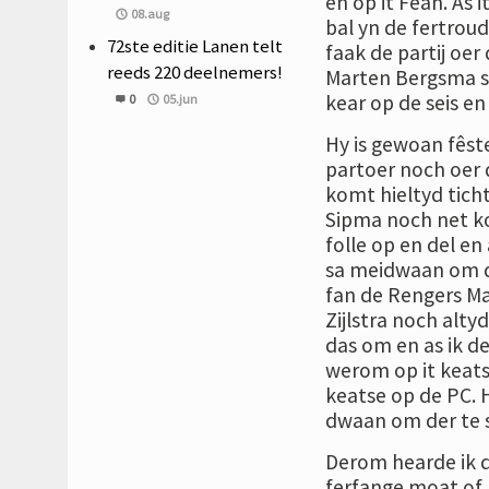
en op it Fean. As i
08.aug
bal yn de fertroud
72ste editie Lanen telt
faak de partij oer 
reeds 220 deelnemers!
Marten Bergsma sy
kear op de seis en 
0
05.jun
Hy is gewoan fêste
partoer noch oer d
komt hieltyd tich
Sipma noch net ko
folle op en del en
sa meidwaan om de 
fan de Rengers Ma
Zijlstra noch alty
das om en as ik d
werom op it keatsf
keatse op de PC. H
dwaan om der te s
Derom hearde ik da
ferfange moat of k