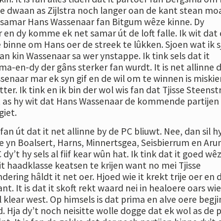
te dwaan as Zijlstra noch langer oan de kant stean moa
 samar Hans Wassenaar fan Bitgum wêze kinne. Dy
 en dy komme ek net samar út de loft falle. Ik wit dat 
inne om Hans oer de streek te lûkken. Sjoen wat ik s
 kin Wassenaar sa wer ynstappe. Ik tink sels dat it
a-en-dy der gâns sterker fan wurdt. It is net allinne 
senaar mar ek syn gif en de wil om te winnen is miskie
ter. Ik tink en ik bin der wol wis fan dat Tjisse Steenst
t as hy wit dat Hans Wassenaar de kommende partijen
giet.
an út dat it net allinne by de PC bliuwt. Nee, dan sil h
e yn Boalsert, Harns, Minnertsgea, Seisbierrum en Aru
dy’t hy sels al fiif kear wûn hat. Ik tink dat it goed wêz
t haadklasse keatsen te krijen want no mei Tjisse
dering hâldt it net oer. Hjoed wie it krekt trije oer en 
ant. It is dat it skoft rekt waard nei in healoere oars wie
l klear west. Op himsels is dat prima en alve oere begj
. Hja dy’t noch neisitte wolle dogge dat ek wol as de p