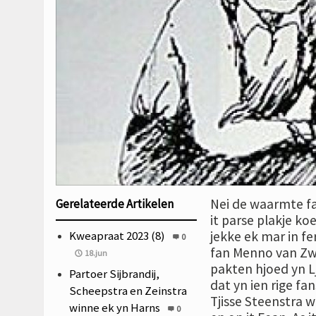
Nei de waarmte fa
Gerelateerde Artikelen
it parse plakje 
Kweapraat 2023 (8)
jekke ek mar in fer
0
fan Menno van Zwi
18.jun
pakten hjoed yn L
Partoer Sijbrandij,
dat yn ien rige fa
Scheepstra en Zeinstra
Tjisse Steenstra w
winne ek yn Harns
0