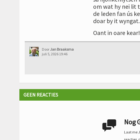
om wat hy nei lit 
de leden fan ús ke
doar by it wyngat.
Oant in oare ke
Door
Jan Braaksma
juli 5, 2026 19:46
GEEN REACTIES
Nog G

Laat me Je
reacties, 