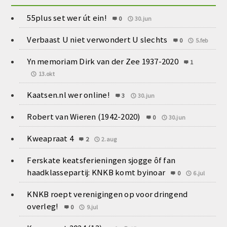
55plus set wer út ein!
0
30.jun
Verbaast U niet verwondert U slechts
0
5.feb
Yn memoriam Dirk van der Zee 1937-2020
1
13.okt
Kaatsen.nl wer online!
3
30.jun
Robert van Wieren (1942-2020)
0
30.jun
Kweapraat 4
2
2.aug
Ferskate keatsferieningen sjogge ôf fan
haadklassepartij: KNKB komt byinoar
0
6.jul
KNKB roept verenigingen op voor dringend
overleg!
0
9.jul