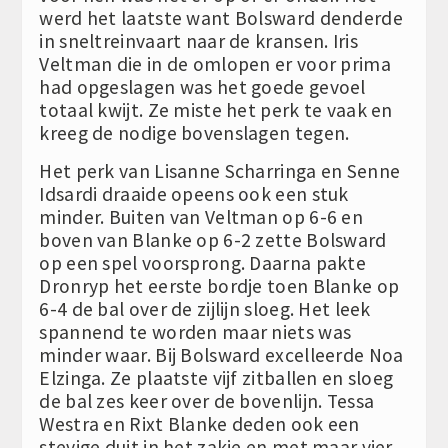
werd het laatste want Bolsward denderde
in sneltreinvaart naar de kransen. Iris
Veltman die in de omlopen er voor prima
had opgeslagen was het goede gevoel
totaal kwijt. Ze miste het perk te vaak en
kreeg de nodige bovenslagen tegen.
Het perk van Lisanne Scharringa en Senne
Idsardi draaide opeens ook een stuk
minder. Buiten van Veltman op 6-6 en
boven van Blanke op 6-2 zette Bolsward
op een spel voorsprong. Daarna pakte
Dronryp het eerste bordje toen Blanke op
6-4 de bal over de zijlijn sloeg. Het leek
spannend te worden maar niets was
minder waar. Bij Bolsward excelleerde Noa
Elzinga. Ze plaatste vijf zitballen en sloeg
de bal zes keer over de bovenlijn. Tessa
Westra en Rixt Blanke deden ook een
stevige duit in het zakje en met maar vier