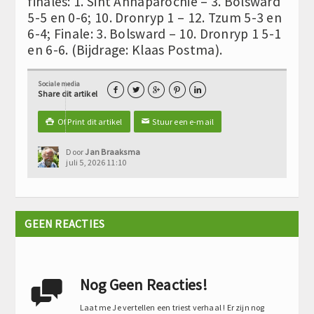
finales: 1. Sint Annaparochie – 3. Bolsward
5-5 en 0-6; 10. Dronryp 1 – 12. Tzum 5-3 en
6-4; Finale: 3. Bolsward – 10. Dronryp 1 5-1
en 6-6. (Bijdrage: Klaas Postma).
Sociale media





Share dit artikel
Of Print dit artikel
Stuur een e-mail

✉
Door
Jan Braaksma
juli 5, 2026 11:10
GEEN REACTIES
Nog Geen Reacties!

Laat me Je vertellen een triest verhaal ! Er zijn nog