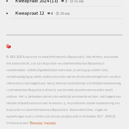
Kweapraat 2024 (13)
2
15.sep
Kweapraat 12
0
29.sep
© 2002-2025 Acquisitie- en advertentiebureau Boppeslach, Alle rechten, waaronder
het auteursrecht, zijn aan Acquisitie- en advertentiebureau Boppeslach
voorbehouden. Gehele of gedeeltelijke overname, plaatsing op andere sites,
verveelvoudiging op welke andere wijze dan ook en/of commercieel gebruik van deze
informatie is niet toegestaan, tenzij hiervoor uitdrukkelijk schriftelijke toestemming
is verleend door Boppeslach of tenzij aan de onderstaande voorwaarden wordt
voldaan. Het is, behoudens de terzake wettelijk verankerde rechten, niet toegestaan
teksten of beeldmateriaal over te nemen c.q. te publiceren zonder toestemming van
Acquisitie- en advertentiebureau Boppeslach. Nieuwsberichten, vragen en
opmerkingen kunt u richten aan jbraaksma@planet.nl of telefoon 0517 - 39 68 20
com
Ontworpen door