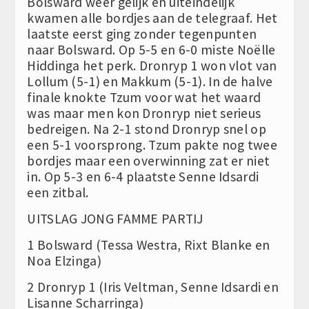
Bolsward weer gelijk en uiteindelijk
kwamen alle bordjes aan de telegraaf. Het
laatste eerst ging zonder tegenpunten
naar Bolsward. Op 5-5 en 6-0 miste Noëlle
Hiddinga het perk. Dronryp 1 won vlot van
Lollum (5-1) en Makkum (5-1). In de halve
finale knokte Tzum voor wat het waard
was maar men kon Dronryp niet serieus
bedreigen. Na 2-1 stond Dronryp snel op
een 5-1 voorsprong. Tzum pakte nog twee
bordjes maar een overwinning zat er niet
in. Op 5-3 en 6-4 plaatste Senne Idsardi
een zitbal.
UITSLAG JONG FAMME PARTIJ
1 Bolsward (Tessa Westra, Rixt Blanke en
Noa Elzinga)
2 Dronryp 1 (Iris Veltman, Senne Idsardi en
Lisanne Scharringa)