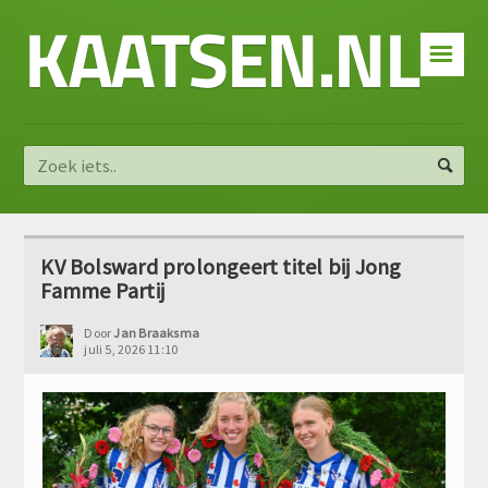
KAATSEN.NL
☰
KV Bolsward prolongeert titel bij Jong
Famme Partij
Door
Jan Braaksma
juli 5, 2026 11:10