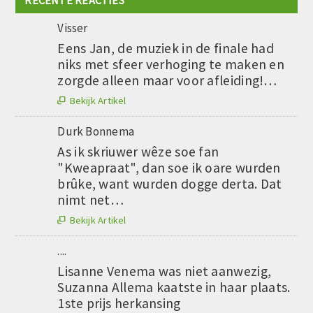
Visser
Eens Jan, de muziek in de finale had
niks met sfeer verhoging te maken en
zorgde alleen maar voor afleiding!…
Bekijk Artikel

Durk Bonnema
As ik skriuwer wêze soe fan
"Kweapraat", dan soe ik oare wurden
brûke, want wurden dogge derta. Dat
nimt net…
Bekijk Artikel

....
Lisanne Venema was niet aanwezig,
Suzanna Allema kaatste in haar plaats.
1ste prijs herkansing