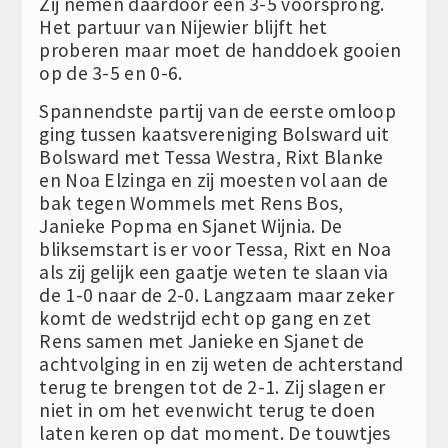
Zij nemen daardoor een 3-5 voorsprong.
Het partuur van Nijewier blijft het
proberen maar moet de handdoek gooien
op de 3-5 en 0-6.
Spannendste partij van de eerste omloop
ging tussen kaatsvereniging Bolsward uit
Bolsward met Tessa Westra, Rixt Blanke
en Noa Elzinga en zij moesten vol aan de
bak tegen Wommels met Rens Bos,
Janieke Popma en Sjanet Wijnia. De
bliksemstart is er voor Tessa, Rixt en Noa
als zij gelijk een gaatje weten te slaan via
de 1-0 naar de 2-0. Langzaam maar zeker
komt de wedstrijd echt op gang en zet
Rens samen met Janieke en Sjanet de
achtvolging in en zij weten de achterstand
terug te brengen tot de 2-1. Zij slagen er
niet in om het evenwicht terug te doen
laten keren op dat moment. De touwtjes