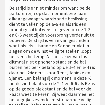
De strijd is er niet minder om want beide
parturen zijn op dat moment zeer aan
elkaar gewaagt waardoor de beslissing
dient te vallen op de 6-6 en als Iris een
prachtige zitbal weet te geven op de 1-3
en 6-6 weet zij de voorsprong verder uit te
bouwen. De strijd is verre van gestreden
want als Iris, Lisanne en Senne er niet in
slagen om de winst veilig te stellen loopt
het verschil terug. Als het vizier van Iris
ditmaal niet op scherp staat en de bal
buiten het perk beland op de 1-4 en 6-4 i is
daar het 2
eerst voor Rens, Janieke en
de
Sjanet. Een belangrijk moment in deze ½
finale vind plaats op de 2-4 en 6-6 als Rens
op de goede plek staat en de bal voor de
kaats weet te keren. Zij weet daarmee het
belangrijke zevende eerst daarmee veilig
te stellen. Beide parturen blijven alles uit