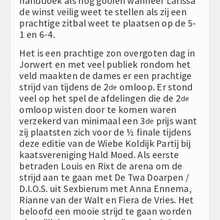
handdoek als nog gooien wanneer Larissa
de winst veilig weet te stellen als zij een
prachtige zitbal weet te plaatsen op de 5-
1 en 6-4.
Het is een prachtige zon overgoten dag in
Jorwert en met veel publiek rondom het
veld maakten de dames er een prachtige
strijd van tijdens de 2
omloop. Er stond
de
veel op het spel de afdelingen die de 2
de
omloop wisten door te komen waren
verzekerd van minimaal een 3
prijs want
de
zij plaatsten zich voor de ½ finale tijdens
deze editie van de Wiebe Koldijk Partij bij
kaatsvereniging Hald Moed. Als eerste
betraden Louis en Rixt de arena om de
strijd aan te gaan met De Twa Doarpen /
D.I.O.S. uit Sexbierum met Anna Ennema,
Rianne van der Walt en Fiera de Vries. Het
beloofd een mooie strijd te gaan worden