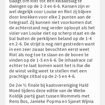
slaagt om Rixt tot een kwaadslag te
dwingen op de 1-3 en 6-6. Kansen zijn er
wel degelijk voor Louise en Rixt zij blijven
door knokken voor elke 2 punten aan de
telegraaf. Zij kunnen niet voorkomen dat
de achterstand nog verder oploopt als het
vizier van Louise niet op scherp staat en de
bal buiten de perklijnen beland op de 1-4
en 2-6. De strijd is nog niet gestreden want
in een zeer zwaar bevochten eerst weet
Rixt als nog toe te slaan en de boven te
vinden op de 1-5 en 6-6. De inhaalrace zal
echter te laat komen want het is Ilse die
de winst veilig weet te stellen met een
prachtige zitbal op de 2-5 en 4-6.
De 2
½ finale bij kaatsvereniging Hald
de
Moed tijdens deze editie van de Wiebe
Koldijk partij gaat tussen Wommels met
Rens Bos, Janieke Popma en Sjanet Wijnia