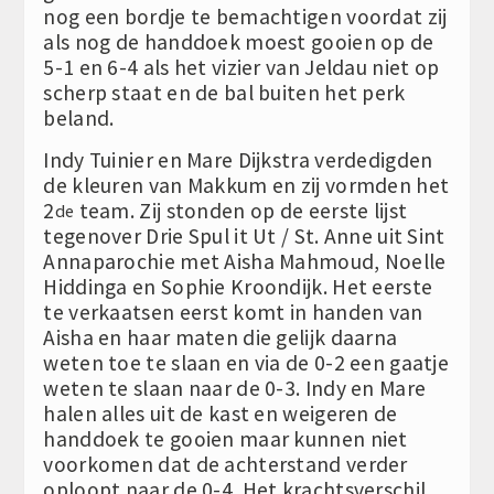
nog een bordje te bemachtigen voordat zij
als nog de handdoek moest gooien op de
5-1 en 6-4 als het vizier van Jeldau niet op
scherp staat en de bal buiten het perk
beland.
Indy Tuinier en Mare Dijkstra verdedigden
de kleuren van Makkum en zij vormden het
2
team. Zij stonden op de eerste lijst
de
tegenover Drie Spul it Ut / St. Anne uit Sint
Annaparochie met Aisha Mahmoud, Noelle
Hiddinga en Sophie Kroondijk. Het eerste
te verkaatsen eerst komt in handen van
Aisha en haar maten die gelijk daarna
weten toe te slaan en via de 0-2 een gaatje
weten te slaan naar de 0-3. Indy en Mare
halen alles uit de kast en weigeren de
handdoek te gooien maar kunnen niet
voorkomen dat de achterstand verder
oploopt naar de 0-4. Het krachtsverschil