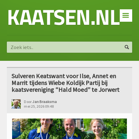
KAATSEN.NL
☰
Sulveren Keatswant voor Ilse, Annet en
Marrit tijdens Wiebe Koldijk Partij bij
kaatsvereniging “Hald Moed” te Jorwert
Door
Jan Braaksma
mei 25, 2026 09:48