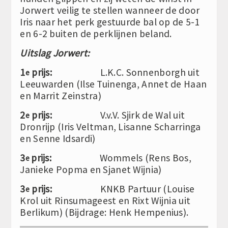
Jorwert veilig te stellen wanneer de door
Iris naar het perk gestuurde bal op de 5-1
en 6-2 buiten de perklijnen beland.
Uitslag Jorwert:
1
prijs:
L.K.C. Sonnenborgh uit
e
Leeuwarden (Ilse Tuinenga, Annet de Haan
en Marrit Zeinstra)
2
prijs:
V.v.V. Sjirk de Wal uit
e
Dronrijp (Iris Veltman, Lisanne Scharringa
en Senne Idsardi)
3
prijs:
Wommels (Rens Bos,
e
Janieke Popma en Sjanet Wijnia)
3
prijs:
KNKB Partuur (Louise
e
Krol uit Rinsumageest en Rixt Wijnia uit
Berlikum) (Bijdrage: Henk Hempenius).