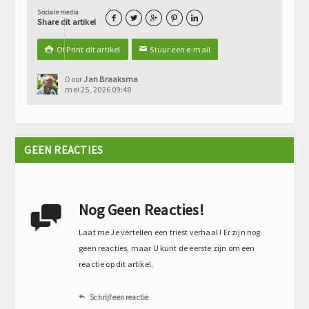
Sociale media





Share dit artikel
Of Print dit artikel
Stuur een e-mail

✉
Door
Jan Braaksma
mei 25, 2026 09:48
GEEN REACTIES
Nog Geen Reacties!

Laat me Je vertellen een triest verhaal ! Er zijn nog
geen reacties, maar U kunt de eerste zijn om een
reactie op dit artikel.
Schrijf een reactie
