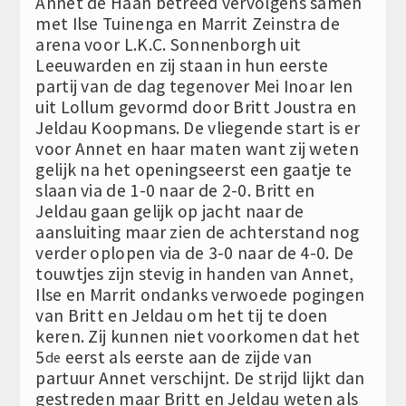
Annet de Haan betreed vervolgens samen
met Ilse Tuinenga en Marrit Zeinstra de
arena voor L.K.C. Sonnenborgh uit
Leeuwarden en zij staan in hun eerste
partij van de dag tegenover Mei Inoar Ien
uit Lollum gevormd door Britt Joustra en
Jeldau Koopmans. De vliegende start is er
voor Annet en haar maten want zij weten
gelijk na het openingseerst een gaatje te
slaan via de 1-0 naar de 2-0. Britt en
Jeldau gaan gelijk op jacht naar de
aansluiting maar zien de achterstand nog
verder oplopen via de 3-0 naar de 4-0. De
touwtjes zijn stevig in handen van Annet,
Ilse en Marrit ondanks verwoede pogingen
van Britt en Jeldau om het tij te doen
keren. Zij kunnen niet voorkomen dat het
5
eerst als eerste aan de zijde van
de
partuur Annet verschijnt. De strijd lijkt dan
gestreden maar Britt en Jeldau weten als