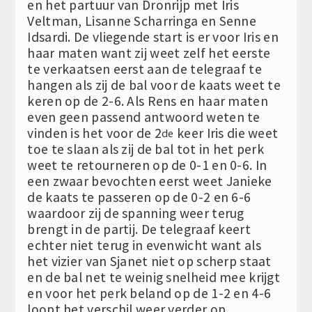
en het partuur van Dronrijp met Iris
Veltman, Lisanne Scharringa en Senne
Idsardi. De vliegende start is er voor Iris en
haar maten want zij weet zelf het eerste
te verkaatsen eerst aan de telegraaf te
hangen als zij de bal voor de kaats weet te
keren op de 2-6. Als Rens en haar maten
even geen passend antwoord weten te
vinden is het voor de 2
keer Iris die weet
de
toe te slaan als zij de bal tot in het perk
weet te retourneren op de 0-1 en 0-6. In
een zwaar bevochten eerst weet Janieke
de kaats te passeren op de 0-2 en 6-6
waardoor zij de spanning weer terug
brengt in de partij. De telegraaf keert
echter niet terug in evenwicht want als
het vizier van Sjanet niet op scherp staat
en de bal net te weinig snelheid mee krijgt
en voor het perk beland op de 1-2 en 4-6
loopt het verschil weer verder op.